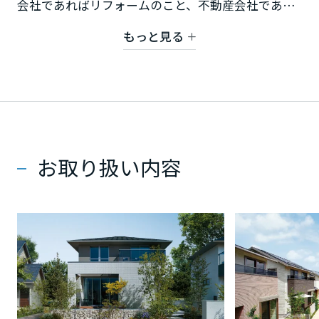
会社であればリフォームのこと、不動産会社であれ
ミサワアイデンティティ
甲信越・北陸
ば物件購入のことがメインの話になりますが、自分
もっと見る
にとってピッタリはなんだろう？そんなお客さまの
富山県
ご要望やご事情に合わせて、丁寧に、各分野のプロ
フェッショナルがご提案させていただきます。
新潟県
専用ページは
こちら
から
お取り扱い内容
石川県
福井県
山梨県