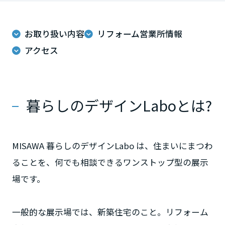
ームを結ぶコミュニケーションサイト。お得・便利・安心なコンテン
新卒者採用
のまちづくりを実現していきます。
ホームラウンジ リフォーム
ツや、ミサワホームからの大切なお知らせなど配信しています。
栃木県
ミサワゼネラルソリューション
中途採用
これから住まいをご検討の方
お取り扱い内容
リフォーム営業所情報
ミサワオーナーズクラブ
アクセス
多彩な動画やこだわりが詰まった建築実例、注目の最新情報など、住
障がい者採用
群馬県
まいづくりを楽しく学べるデジタルラウンジです。
ホームラウンジ 新築・戸建て
ウエルネス事業
埼玉県
暮らしのデザインLaboとは?
海外事業
千葉県
MISAWA 暮らしのデザインLabo は、住まいにまつわ
ることを、何でも相談できるワンストップ型の展示
東京都
場です。
一般的な展示場では、新築住宅のこと。リフォーム
神奈川県