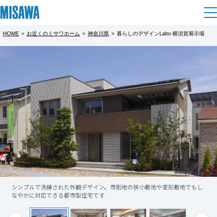
HOME
>
お近くのミサワホーム
>
神奈川県
>
暮らしのデザインLabo 横須賀展示場
住まい
都道府県を選択
建てる
土地活用
[注文住宅]
北海道
個人のお客さま
商品ラインアップ
リフォーム
北海道
デザイン
戸建て・マンション
賃貸住宅
まちづくり
東北
テクノロジー（住まいの性能）
賃貸併用住宅
複合開発・投資開発
ミサワリフォームとは
建築事例・建築実例
オーナーサポート
青森県
店舗・各種施設
シンプルで洗練された外観デザイン。市街地の狭小敷地や変形敷地でもし
リフォームの流れ
デザイナーズギャラリー
なやかに対応できる都市型住宅です
サポートメニュー
複合開発事業（ASMACI-アスマチ-）
土地活用モデルルーム見学
企
業・
IR情報
岩手県
リフォームメニュー
インテリア