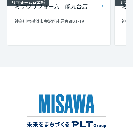
リフォーム営業所
リフォ
ミサワリフォーム 能見台店
ミサ
神奈川県横浜市金沢区能見台通21-19
神奈川