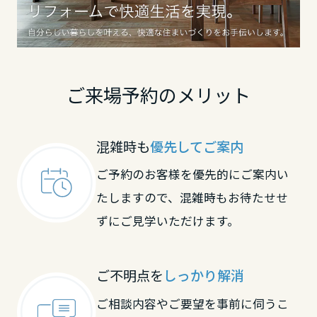
鳥取県
島根県
ご来場予約のメリット
岡山県
混雑時も
優先してご案内
ご予約のお客様を優先的にご案内い
広島県
たしますので、混雑時もお待たせせ
ずにご見学いただけます。
山口県
ご不明点を
しっかり解消
徳島県
ご相談内容やご要望を事前に伺うこ