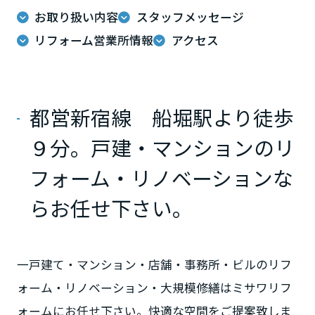
ームを結ぶコミュニケーションサイト。お得・便利・安心なコンテン
新卒者採用
のまちづくりを実現していきます。
ホームラウンジ リフォーム
お取り扱い内容
スタッフメッセージ
ツや、ミサワホームからの大切なお知らせなど配信しています。
栃木県
ミサワゼネラルソリューション
中途採用
リフォーム営業所情報
アクセス
これから住まいをご検討の方
ミサワオーナーズクラブ
多彩な動画やこだわりが詰まった建築実例、注目の最新情報など、住
障がい者採用
群馬県
まいづくりを楽しく学べるデジタルラウンジです。
都営新宿線 船堀駅より徒歩
ホームラウンジ 新築・戸建て
ウエルネス事業
埼玉県
９分。戸建・マンションのリ
海外事業
フォーム・リノベーションな
千葉県
らお任せ下さい。
東京都
一戸建て・マンション・店舗・事務所・ビルのリフ
ォーム・リノベーション・大規模修繕はミサワリフ
神奈川県
ォームにお任せ下さい。快適な空間をご提案致しま