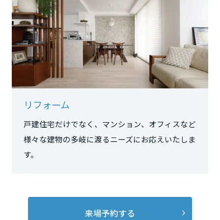
長野県
東海エリア
岐阜県
リフォーム
静岡県
戸建住宅だけでなく、マンション、オフィスなど
様々な建物の多岐に渡るニーズにお応えいたしま
愛知県
す。
三重県
来場予約する
近畿エリア