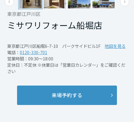
再開発・官民連携事業
土地活用実例
展示
場・
イベント情報
企業・IR
住まいるりんぐ（ロングサポート）
リフォーム事例
住まいづくりガイド
東京都江戸川区
分譲マンション開発事業
宮城県
カタログ請求
法人のお客さま
ミサワリフォーム
船堀店
保証制度
事業用
買う
ニュース
収益不動産・投資開発事業
住まいのご相談
アフターメンテナンス
秋田県
企業不動産活用（CRE）戦略
MISAWAについて
建築再生事業
東京都江戸川区船堀6-7-10 パークサイドビル1F
地図を見る
事業用リノベーション
分譲住宅（建売・土地）検索
ミサワリフォーム
電話：
0120-330-701
社宅建築
ミサワホームグループ
営業時間：09:30～18:00
事業用売買
ホテル・旅館リフォーム
中古住宅検索
山形県
定休日：不定休 ※休業日は「営業日カレンダー」をご確認くだ
ご相談窓口
医療・介護・子育て・障がい福祉施設
IR情報
さい
スムストック検索
リフォーム営業所
事業用地・事業用建物
SDGs
福島県
お客様センター
分譲マンション検索
これから土地活用・賃貸経営をご検討の方
来場予約する
分譲用地
環境活動
土地活用の基礎から長期安定経営を目指すオーナー様まで、賃貸経営
関東
売る
[MISAWA RELAY]
に役立つ多彩な情報を幅広くお届けします。
これからリフォームをご検討の方
採用情報
茨城県
実例動画や基礎知識、収納の工夫など、理想の住まいを叶えるリフォ
ホームラウンジ 土地活用・賃貸経営
ームの具体策とアイデアを豊富にご用意しています。
住まいの売却
ミサワホームオーナーさま・リフォーム工事ご契約者さまとミサワホ
すべてのフィールドに新しい価値をデザインし、持続可能な未来志向