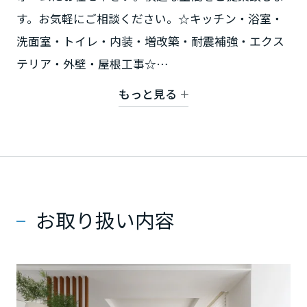
ミサワアイデンティティ
す。お気軽にご相談ください。☆キッチン・浴室・
甲信越・北陸
洗面室・トイレ・内装・増改築・耐震補強・エクス
富山県
テリア・外壁・屋根工事☆
もっと見る
【対象地域】 江戸川区、江東区、葛飾区（一部）
新潟県
リフォーム事例はこちらから
石川県
お取り扱い内容
福井県
山梨県