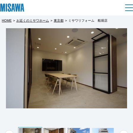
HOME
>
お近くのミサワホーム
>
東京都
>
ミサワリフォーム 船堀店
住まい
都道府県を選択
建てる
土地活用
[注文住宅]
北海道
個人のお客さま
商品ラインアップ
リフォーム
北海道
デザイン
戸建て・マンション
賃貸住宅
まちづくり
東北
テクノロジー（住まいの性能）
賃貸併用住宅
複合開発・投資開発
ミサワリフォームとは
建築事例・建築実例
オーナーサポート
青森県
店舗・各種施設
リフォームの流れ
デザイナーズギャラリー
サポートメニュー
複合開発事業（ASMACI-アスマチ-）
土地活用モデルルーム見学
企
業・
IR情報
岩手県
リフォームメニュー
インテリア