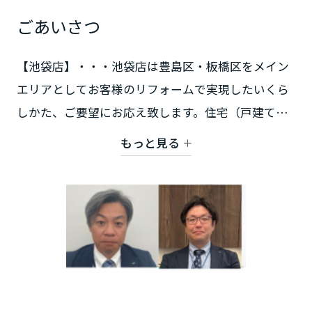
鳥取県
ごあいさつ
【池袋店】・・・池袋店は豊島区・板橋区をメイン
島根県
エリアとしてお客様のリフォームで実現したいくら
しかた、ご要望にお応え致します。住宅（戸建て・
岡山県
マンション）・店舗・商業ビル等あらゆる建物を手
もっと見る
掛けており、お客様の夢を形にするお手伝いが出来
広島県
ればと考えています。お近くにお寄りの際はお気軽
にご相談お立ち寄り下さい。スタッフ一同心よりお
待ちしております。
山口県
【池袋営業課】・・ミサワホームオーナー様の住宅•
アパートのメンテナンス、リフォーム&リノベーシ
徳島県
ョンをご提案いたします。二世帯リフォーム•まるま