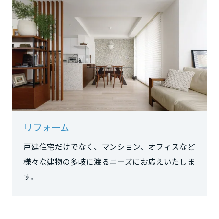
長野県
東海エリア
岐阜県
静岡県
リフォーム
愛知県
戸建住宅だけでなく、マンション、オフィスなど
様々な建物の多岐に渡るニーズにお応えいたしま
す。
三重県
近畿エリア