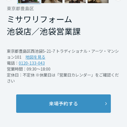
再開発・官民連携事業
土地活用実例
展示
場・
イベント情報
東京都豊島区
企業・IR
住まいるりんぐ（ロングサポート）
リフォーム事例
住まいづくりガイド
分譲マンション開発事業
ミサワリフォーム
宮城県
カタログ請求
法人のお客さま
保証制度
事業用
買う
ニュース
池袋店／池袋営業課
収益不動産・投資開発事業
住まいのご相談
アフターメンテナンス
秋田県
企業不動産活用（CRE）戦略
MISAWAについて
建築再生事業
事業用リノベーション
分譲住宅（建売・土地）検索
ミサワリフォーム
東京都豊島区西池袋5-21-7 トラディショナル・アーツ・マンシ
社宅建築
ミサワホームグループ
ョン101
地図を見る
事業用売買
ホテル・旅館リフォーム
中古住宅検索
山形県
電話：
0120-133-043
ご相談窓口
医療・介護・子育て・障がい福祉施設
IR情報
営業時間：09:30～18:00
スムストック検索
定休日：不定休 ※休業日は「営業日カレンダー」をご確認くだ
リフォーム営業所
事業用地・事業用建物
SDGs
さい
福島県
お客様センター
分譲マンション検索
これから土地活用・賃貸経営をご検討の方
分譲用地
環境活動
土地活用の基礎から長期安定経営を目指すオーナー様まで、賃貸経営
関東
売る
来場予約する
[MISAWA RELAY]
に役立つ多彩な情報を幅広くお届けします。
これからリフォームをご検討の方
採用情報
茨城県
実例動画や基礎知識、収納の工夫など、理想の住まいを叶えるリフォ
ホームラウンジ 土地活用・賃貸経営
ームの具体策とアイデアを豊富にご用意しています。
住まいの売却
ミサワホームオーナーさま・リフォーム工事ご契約者さまとミサワホ
すべてのフィールドに新しい価値をデザインし、持続可能な未来志向