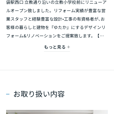
袋駅西口 立教通り沿いの立教小学校前にリニューア
ミサワアイデンティティ
甲信越・北陸
ルオープン致しました。リフォーム実績が豊富な営
業スタッフと経験豊富な設計•工事の有資格者が､お
富山県
客様の暮らしと建物を『ゆたか』にするデザインリ
フォーム&リノベーションをご提案致します。【対
新潟県
象建物】ビル•一戸建て•マンション
もっと見る
【対象地域】豊島区、板橋区、文京区、北区、中央
区、千代田区
石川県
リフォーム事例はこちらから
福井県
お取り扱い内容
山梨県