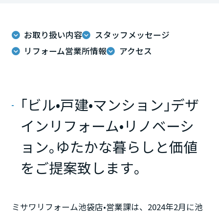
ームを結ぶコミュニケーションサイト。お得・便利・安心なコンテン
新卒者採用
のまちづくりを実現していきます。
ホームラウンジ リフォーム
ツや、ミサワホームからの大切なお知らせなど配信しています。
栃木県
ミサワゼネラルソリューション
中途採用
これから住まいをご検討の方
ミサワオーナーズクラブ
お取り扱い内容
スタッフメッセージ
多彩な動画やこだわりが詰まった建築実例、注目の最新情報など、住
障がい者採用
リフォーム営業所情報
アクセス
群馬県
まいづくりを楽しく学べるデジタルラウンジです。
ホームラウンジ 新築・戸建て
ウエルネス事業
埼玉県
｢ビル•戸建•マンション｣デザ
海外事業
インリフォーム•リノベーシ
千葉県
ョン｡ゆたかな暮らしと価値
をご提案致します｡
東京都
神奈川県
ミサワリフォーム池袋店•営業課は、2024年2月に池