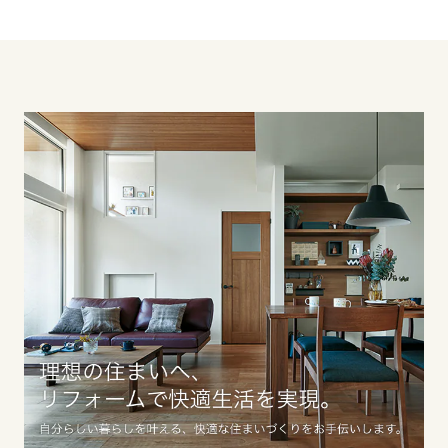
るリフォームもお気軽にご相談ください。スタッフ
香川県
一同、お待ちしております。
愛媛県
高知県
九州エリア
福岡県
佐賀県