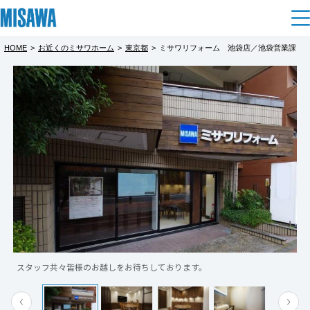
HOME
>
お近くのミサワホーム
>
東京都
>
ミサワリフォーム 池袋店／池袋営業課
住まい
都道府県を選択
建てる
土地活用
[注文住宅]
北海道
個人のお客さま
商品ラインアップ
リフォーム
北海道
デザイン
戸建て・マンション
賃貸住宅
まちづくり
東北
テクノロジー（住まいの性能）
賃貸併用住宅
複合開発・投資開発
ミサワリフォームとは
建築事例・建築実例
オーナーサポート
青森県
店舗・各種施設
スタッフ共々皆様のお越しをお待ちしております。
リフォームの流れ
デザイナーズギャラリー
サポートメニュー
複合開発事業（ASMACI-アスマチ-）
土地活用モデルルーム見学
企
業・
IR情報
岩手県
リフォームメニュー
インテリア