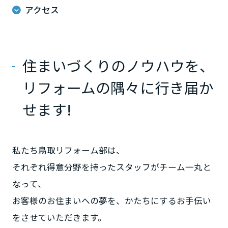
ームを結ぶコミュニケーションサイト。お得・便利・安心なコンテン
新卒者採用
のまちづくりを実現していきます。
アクセス
ホームラウンジ リフォーム
ツや、ミサワホームからの大切なお知らせなど配信しています。
栃木県
ミサワゼネラルソリューション
中途採用
これから住まいをご検討の方
ミサワオーナーズクラブ
多彩な動画やこだわりが詰まった建築実例、注目の最新情報など、住
障がい者採用
群馬県
住まいづくりのノウハウを、
まいづくりを楽しく学べるデジタルラウンジです。
ホームラウンジ 新築・戸建て
ウエルネス事業
リフォームの隅々に行き届か
埼玉県
せます!
海外事業
千葉県
私たち鳥取リフォーム部は、
それぞれ得意分野を持ったスタッフがチーム一丸と
東京都
なって、
お客様のお住まいへの夢を、かたちにするお手伝い
神奈川県
をさせていただきます。