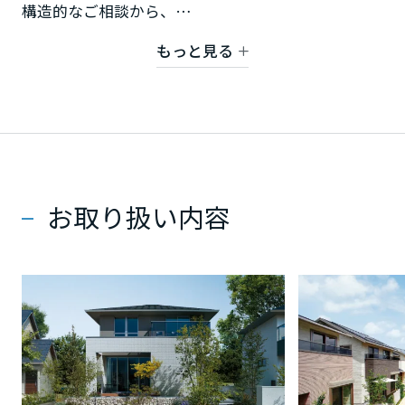
ミサワアイデンティティ
構造的なご相談から、
甲信越・北陸
お好みのインテリアを取り入れた快適な空間提案ま
もっと見る
で、
富山県
どんなことでもお気軽にお問い合わせ下さい。
新潟県
お問合せ先 0857-23-2000 または 0120-814-330
お取り扱い内容
石川県
福井県
山梨県