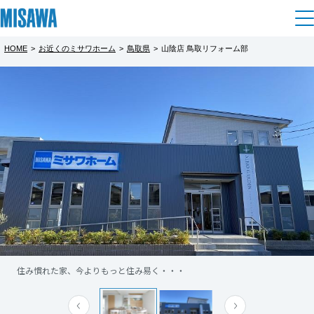
HOME
>
お近くのミサワホーム
>
鳥取県
>
山陰店 鳥取リフォーム部
住まい
都道府県を選択
建てる
土地活用
[注文住宅]
北海道
個人のお客さま
商品ラインアップ
リフォーム
北海道
デザイン
戸建て・マンション
賃貸住宅
まちづくり
東北
テクノロジー（住まいの性能）
賃貸併用住宅
複合開発・投資開発
ミサワリフォームとは
建築事例・建築実例
オーナーサポート
青森県
店舗・各種施設
住み慣れた家、今よりもっと住み易く・・・
リフォームの流れ
デザイナーズギャラリー
サポートメニュー
複合開発事業（ASMACI-アスマチ-）
土地活用モデルルーム見学
企
業・
IR情報
岩手県
リフォームメニュー
インテリア