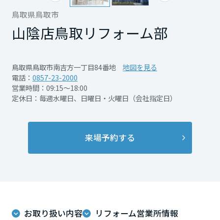
再開発・官民連携事業
土地活用実例
展示
場・
イベント情報
鳥取県鳥取市
企業・IR
住まいるりんぐ（ロングサポート）
リフォーム事例
住まいづくりガイド
分譲マンション開発事業
山陰店
鳥取リフォーム部
宮城県
カタログ請求
法人のお客さま
保証制度
事業用
買う
ニュース
収益不動産・投資開発事業
住まいのご相談
アフターメンテナンス
秋田県
鳥取県鳥取市南吉方一丁目84番地
地図を見る
企業不動産活用（CRE）戦略
MISAWAについて
建築再生事業
電話：
0857-23-2000
事業用リノベーション
分譲住宅（建売・土地）検索
ミサワリフォーム
営業時間：09:15～18:00
社宅建築
ミサワホームグループ
定休日：毎週水曜日、日曜日・火曜日（会社指定日）
事業用売買
ホテル・旅館リフォーム
中古住宅検索
山形県
ご相談窓口
医療・介護・子育て・障がい福祉施設
IR情報
スムストック検索
リフォーム営業所
事業用地・事業用建物
来場予約する
SDGs
福島県
お客様センター
分譲マンション検索
これから土地活用・賃貸経営をご検討の方
分譲用地
環境活動
土地活用の基礎から長期安定経営を目指すオーナー様まで、賃貸経営
関東
売る
[MISAWA RELAY]
に役立つ多彩な情報を幅広くお届けします。
これからリフォームをご検討の方
採用情報
茨城県
実例動画や基礎知識、収納の工夫など、理想の住まいを叶えるリフォ
ホームラウンジ 土地活用・賃貸経営
ームの具体策とアイデアを豊富にご用意しています。
住まいの売却
お取り扱い内容
リフォーム営業所情報
ミサワホームオーナーさま・リフォーム工事ご契約者さまとミサワホ
すべてのフィールドに新しい価値をデザインし、持続可能な未来志向