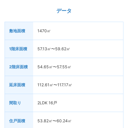
データ
敷地面積
1470㎡
1階床面積
57.13㎡〜59.62㎡
2階床面積
54.65㎡〜57.55㎡
延床面積
112.61㎡〜117.17㎡
間取り
2LDK 16戸
住戸面積
53.82㎡〜60.24㎡