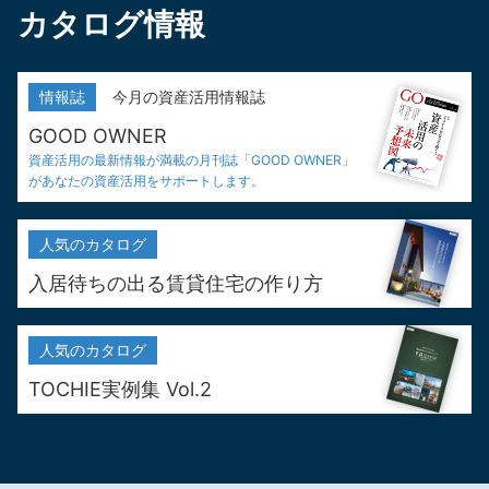
カタログ情報
情報誌
今月の資産活用情報誌
GOOD OWNER
資産活用の最新情報が満載の
月刊誌「GOOD OWNER」
が
あなたの資産活用をサポートします。
人気の
カタログ
入居待ちの出る
賃貸住宅の作り方
人気の
カタログ
TOCHIE実例集 Vol.2