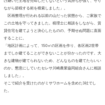
け継いだ土地を売却したくないという気持ちが強く、守り
ホームを結ぶコミュニケーションサイト。お得・便利・安心なコン
新卒者採用
のまちづくりを実現していきます。
ホームラウンジ リフォーム
テンツや、ミサワホームからの大切なお知らせなど配信しています。
ながら節税する術を模索しました」。
ミサワゼネラルソリューション
中途採用
これから住まいをご検討の方
ミサワオーナーズクラブ
区画整理が行われる以前の山だった状態から、ご家族で
多彩な動画やこだわりが詰まった建築実例、注目の最新情報など、住
この土地を守ってきました。税理士に相談をしながら、賃
障がい者採用
まいづくりを楽しく学べるデジタルラウンジです。
貸住宅を建てようと決心したものの、予期せぬ問題に直面
ホームラウンジ 新築・戸建て
ウエルネス事業
することに。
「地区計画によって、150㎡の区画を作り、各区画2世帯
までしか建てることができないことが分かったのです。大
海外事業
きな建物が建てられないため、どんなものを建てたらいい
のか。懇意にしていたセレサ川崎農業協同組合さんに相談
しました」。
そこで紹介を受けたのがミサワホームを含めた3社でし
た。