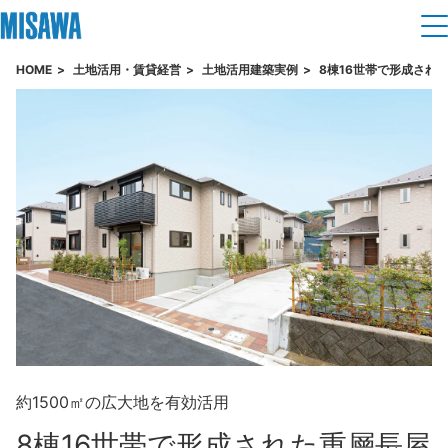
HOME
土地活用・賃貸経営
土地活用建築実例
8棟16世帯で形成され
住まい
建てる
土地活用
[注文住宅]
個人のお客さま
商品ラインアップ
リフォーム
デザイン
戸建て・マンション
賃貸住宅
まちづくり
テクノロジー（住まいの性能）
賃貸併用住宅
複合開発・投資開発
ミサワリフォームとは
建築事例・建築実例
オーナーサポート
店舗・各種施設
リフォームの流れ
デザイナーズギャラリー
約1500㎡の広大地を有効活用
サポートメニュー
複合開発事業（ASMACI-アスマチ-）
土地活用モデルルーム見学
企
業・
IR情報
リフォームメニュー
8棟16世帯で形成された
重層長屋
インテリア