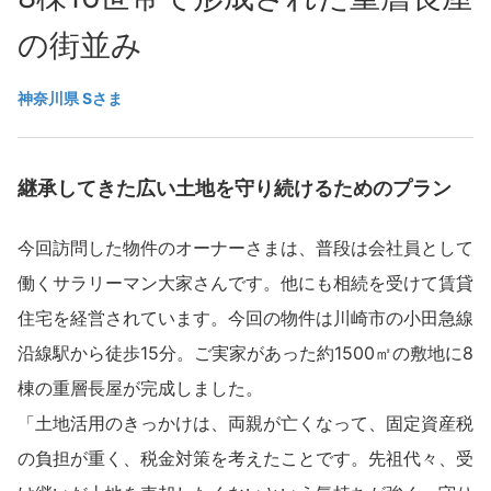
再開発・官民連携事業
土地活用実例
展示
場・
イベント情報
企業・IR
住まいるりんぐ（ロングサポート）
リフォーム事例
の街並み
住まいづくりガイド
分譲マンション開発事業
カタログ請求
法人のお客さま
保証制度
神奈川県 Sさま
事業用
買う
ニュース
収益不動産・投資開発事業
住まいのご相談
アフターメンテナンス
企業不動産活用（CRE）戦略
MISAWAについて
建築再生事業
事業用リノベーション
分譲住宅（建売・土地）検索
ミサワリフォーム
継承してきた広い土地を守り続けるためのプラン
社宅建築
ミサワホームグループ
事業用売買
ホテル・旅館リフォーム
中古住宅検索
今回訪問した物件のオーナーさまは、普段は会社員として
ご相談窓口
医療・介護・子育て・障がい福祉施設
IR情報
スムストック検索
働くサラリーマン大家さんです。他にも相続を受けて賃貸
リフォーム営業所
事業用地・事業用建物
SDGs
住宅を経営されています。今回の物件は川崎市の小田急線
お客様センター
分譲マンション検索
これから土地活用・賃貸経営をご検討の方
分譲用地
沿線駅から徒歩15分。ご実家があった約1500㎡の敷地に8
環境活動
土地活用の基礎から長期安定経営を目指すオーナー様まで、賃貸経営
棟の重層長屋が完成しました。
売る
[MISAWA RELAY]
に役立つ多彩な情報を幅広くお届けします。
これからリフォームをご検討の方
「土地活用のきっかけは、両親が亡くなって、固定資産税
採用情報
実例動画や基礎知識、収納の工夫など、理想の住まいを叶えるリフォ
ホームラウンジ 土地活用・賃貸経営
の負担が重く、税金対策を考えたことです。先祖代々、受
ームの具体策とアイデアを豊富にご用意しています。
住まいの売却
ミサワホームオーナーさま・リフォーム工事ご契約者さまとミサワ
すべてのフィールドに新しい価値をデザインし、持続可能な未来志向