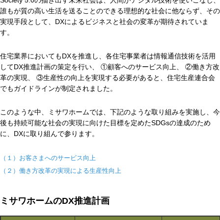
Society 5.0の描き出す未来社会は、人間がデジタル技術を使いこなし、
再開発・官民連携事業
土地活用実例
展示
場・
イベント情報
誰もが質の高い生活を送ることのできる理想的な社会に他ならず、その
企業・IR
住まいるりんぐ（ロングサポート）
リフォーム事例
住まいづくりガイド
実現手段として、DXによるビジネスと社会の変革が期待されていま
分譲マンション開発事業
カタログ請求
す。
法人のお客さま
保証制度
事業用
買う
ニュース
収益不動産・投資開発事業
住まいのご相談
住宅業界においてもDXを推進し、各住宅事業者は情報通信技術を活用
アフターメンテナンス
してDX推進計画の策定を行い、 ①顧客へのサービス向上、 ②働き方改
企業不動産活用（CRE）戦略
MISAWAについて
建築再生事業
革の実現、 ③生産性の向上を実現する必要があると、住宅生産連合会
事業用リノベーション
分譲住宅（建売・土地）検索
ミサワリフォーム
でもガイドラインが制定されました。
社宅建築
ミサワホームグループ
事業用売買
ホテル・旅館リフォーム
中古住宅検索
ご相談窓口
このような中、ミサワホームでは、下記のような取り組みを実施し、今
医療・介護・子育て・障がい福祉施設
IR情報
後も持続可能な社会の実現に向けた目標を定めたSDGsの達成のため
スムストック検索
リフォーム営業所
に、DXに取り組んで参ります。
事業用地・事業用建物
SDGs
お客様センター
分譲マンション検索
これから土地活用・賃貸経営をご検討の方
分譲用地
（１）お客さまへのサービス向上
環境活動
土地活用の基礎から長期安定経営を目指すオーナー様まで、賃貸経
（２）働き方改革の実現による生産性向上
売る
[MISAWA RELAY]
営に役立つ多彩な情報を幅広くお届けします。
これからリフォームをご検討の方
採用情報
実例動画や基礎知識、収納の工夫など、理想の住まいを叶えるリフ
ホームラウンジ 土地活用・賃貸経営
ミサワホームのDX推進計画
ォームの具体策とアイデアを豊富にご用意しています。
住まいの売却
ミサワホームオーナーさま・リフォーム工事ご契約者さまとミサワ
すべてのフィールドに新しい価値をデザインし、持続可能な未来志