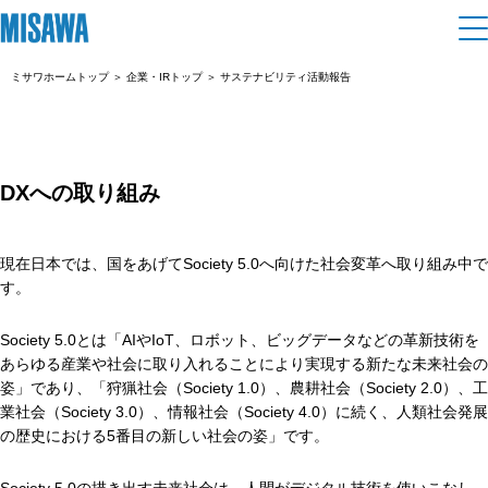
ミサワホームトップ
＞
企業・IRトップ
＞
サステナビリティ活動報告
住まい
建てる
土地活用
[注文住宅]
DXへの取り組み
個人のお客さま
商品ラインアップ
リフォーム
現在日本では、国をあげてSociety 5.0へ向けた社会変革へ取り組み中で
デザイン
す。
戸建て・マンション
賃貸住宅
まちづくり
テクノロジー（住まいの性能）
Society 5.0とは「AIやIoT、ロボット、ビッグデータなどの革新技術を
賃貸併用住宅
あらゆる産業や社会に取り入れることにより実現する新たな未来社会の
複合開発・投資開発
ミサワリフォームとは
建築事例・建築実例
オーナーサポート
姿」であり、「狩猟社会（Society 1.0）、農耕社会（Society 2.0）、工
店舗・各種施設
業社会（Society 3.0）、情報社会（Society 4.0）に続く、人類社会発展
リフォームの流れ
デザイナーズギャラリー
の歴史における5番目の新しい社会の姿」です。
サポートメニュー
複合開発事業（ASMACI-アスマチ-）
土地活用モデルルーム見学
企
業・
IR情報
リフォームメニュー
インテリア