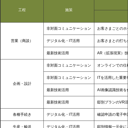
ホームを結ぶコミュニケーションサイト。お得・便利・安心なコン
新卒者採用
向のまちづくりを実現していきます。
ホームラウンジ リフォーム
テンツや、ミサワホームからの大切なお知らせなど配信していま
工程
施策
す。
ミサワゼネラルソリューション
中途採用
これから住まいをご検討の方
ミサワオーナーズクラブ
多彩な動画やこだわりが詰まった建築実例、注目の最新情報など、
障がい者採用
非対面コミュニケーション
お客さまごとのホ
住まいづくりを楽しく学べるデジタルラウンジです。
営業（商談）
デジタル化・IT活用
お客さまとの打ち
ホームラウンジ 新築・戸建て
ウエルネス事業
最新技術活用
AR（拡張現実）
非対面コミュニケーション
オンラインでの仕
海外事業
非対面コミュニケーション
ITを活用した重要
企画・設計
最新技術活用
AI画像認識技術
最新技術活用
邸別プランのVR
各種手続き
デジタル化・IT活用
確認申請の電子申
生産・輸送
デジタル化・IT活用
邸別情報一元化に