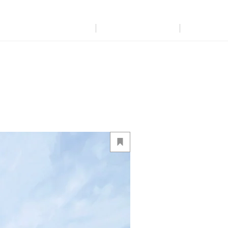
展示
場・
イベント情報
カタログ請求
住まいのご相談
リフォーム
まちづくり
オーナーサポート
企
業・
IR情報
閉じる
閉じる
閉じる
閉じる
閉じる
閉じる
これから土地活用・賃貸経営をご検討の方
これからリフォームをご検討の方
これから住まいをご検討の方
すべてのフィールドに新しい価値をデザインし、持続可能な未
多彩な動画やこだわりが詰まった建築実例、注目の最新情報な
土地活用の基礎から長期安定経営を目指すオーナー様まで、
実例動画や基礎知識、収納の工夫など、理想の住まいを叶える
ミサワホームオーナーさま・リフォーム工事ご契約者さまとミ
来志向のまちづくりを実現していきます。
ど、住まいづくりを楽しく学べるデジタルラウンジです。
賃貸経営に役立つ多彩な情報を幅広くお届けします。
リフォームの具体策とアイデアを豊富にご用意しています。
サワホームを結ぶコミュニケーションサイト。お得・便利・安心
なコンテンツや、ミサワホームからの大切なお知らせなど配信し
ミサワゼネラルソリューション
ホームラウンジ 新築・戸建て
ホームラウンジ 土地活用・賃貸経営
ホームラウンジ リフォーム
ています。
ミサワアイデンティティ
ミサワオーナーズクラブ