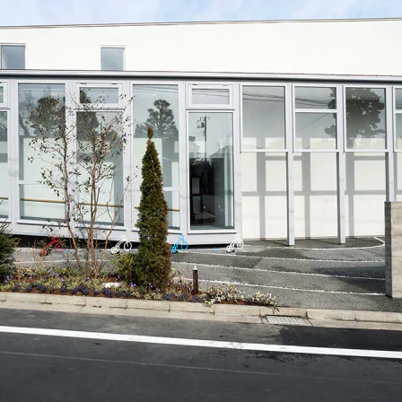
[MISAWA RELAY]
海外事業
住まいの売却