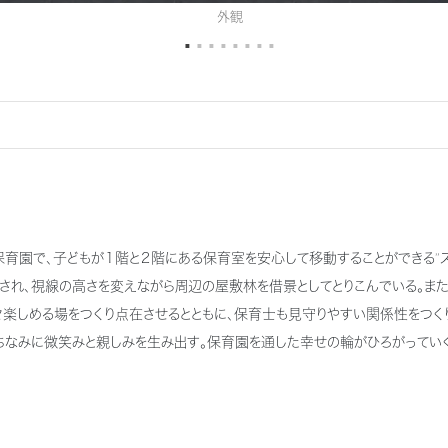
外観
保育園で、子どもが１階と２階にある保育室を安心して移動することができる”
され、視線の高さを変えながら周辺の屋敷林を借景としてとりこんでいる。また
々楽しめる場をつくり点在させるとともに、保育士も見守りやすい関係性をつく
ちなみに微笑みと親しみを生み出す。保育園を通した幸せの輪がひろがっていく