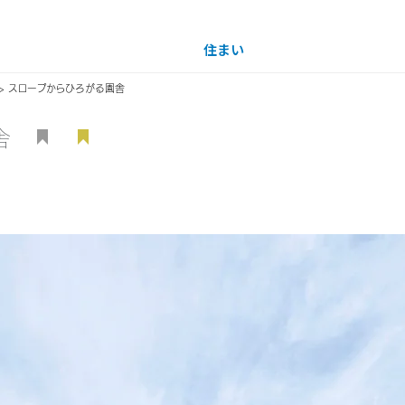
住まい
土地活用
> スロープからひろがる園舎
舎
買う
法人のお客さま
事業用
事業用売買
ご相談窓口
採用情報
ザイナーを見る
分譲住宅（建売・土地）検索
企業不動産活用（CRE）戦略
事業用リノベーション
事業用地・事業用建物
お客様センター
新卒者採用
中古住宅検索
社宅建築
ホテル・旅館リフォーム
分譲用地
中途採用
スムストック検索
医療・介護・子育て・障がい福祉施設
障がい者採用
リフォーム営業所
分譲マンション検索
ウエルネス事業
売る