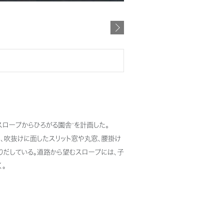
スロープからひろがる園舎“を計画した。
、吹抜けに面したスリット窓や丸窓、腰掛け
りだしている。道路から望むスロープには、子
。