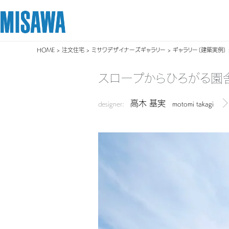
HOME
>
注文住宅
>
ミサワデザイナーズギャラリー
>
ギャラリー（建築実例）
リフォーム
住まい
土地活用
まちづくり
オーナーサポート
企業・IR情報
スロープからひろがる園
建てる
個人のお客さま
戸建て・マンション
複合開発・投資開発
サポートメニュー
企業・IR
高木 基実
[注文住宅]
designer:
motomi takagi
デ
商品ラインアップ
賃貸住宅
ミサワリフォームとは
複合開発事業（ASMACI-アスマチ-）
住まいるりんぐ（ロングサポート）
ニュース
デザイン
賃貸併用住宅
リフォームの流れ
再開発・官民連携事業
保証制度
MISAWAについて
テクノロジー（住まいの性能）
店舗・各種施設
リフォームメニュー
分譲マンション開発事業
アフターメンテナンス
ミサワホームグループ
建築事例・建築実例
土地活用モデルルーム見学
リフォーム事例
収益不動産・投資開発事業
ミサワリフォーム
IR情報
デザイナーズギャラリー
土地活用実例
建築再生事業
SDGs