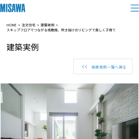
住まい
HOME
注文住宅
建築実例
スキップフロアでつながる桟敷席、吹き抜けのリビングで楽しく子育て
建築実例
建てる
土地活用
[注文住宅]
個人のお客さま
商品ラインアップ
リフォーム
検索実例一覧へ戻る
デザイン
戸建て・マンション
賃貸住宅
まちづくり
テクノロジー（住まいの性能）
賃貸併用住宅
複合開発・投資開発
ミサワリフォームとは
建築事例・建築実例
オーナーサポート
店舗・各種施設
リフォームの流れ
デザイナーズギャラリー
サポートメニュー
複合開発事業（ASMACI-アスマチ-）
土地活用モデルルーム見学
企
業・
IR情報
リフォームメニュー
インテリア