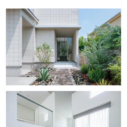
ームを結ぶコミュニケーションサイト。お得・便利・安心なコンテン
新卒者採用
のまちづくりを実現していきます。
ホームラウンジ リフォーム
ツや、ミサワホームからの大切なお知らせなど配信しています。
ミサワゼネラルソリューション
中途採用
これから住まいをご検討の方
ミサワオーナーズクラブ
多彩な動画やこだわりが詰まった建築実例、注目の最新情報など、住
障がい者採用
まいづくりを楽しく学べるデジタルラウンジです。
ホームラウンジ 新築・戸建て
ウエルネス事業
海外事業