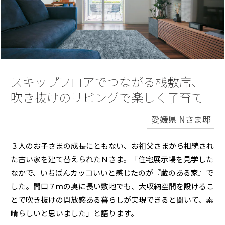
再開発・官民連携事業
土地活用実例
展示
場・
イベント情報
企業・IR
住まいるりんぐ（ロングサポート）
リフォーム事例
住まいづくりガイド
分譲マンション開発事業
カタログ請求
法人のお客さま
保証制度
事業用
買う
ニュース
収益不動産・投資開発事業
住まいのご相談
アフターメンテナンス
企業不動産活用（CRE）戦略
MISAWAについて
建築再生事業
スキップフロアでつながる桟敷席、
事業用リノベーション
分譲住宅（建売・土地）検索
ミサワリフォーム
社宅建築
吹き抜けのリビングで楽しく子育て
ミサワホームグループ
事業用売買
ホテル・旅館リフォーム
中古住宅検索
ご相談窓口
医療・介護・子育て・障がい福祉施設
愛媛県 Nさま邸
IR情報
スムストック検索
リフォーム営業所
事業用地・事業用建物
SDGs
３人のお子さまの成長にともない、お祖父さまから相続され
お客様センター
分譲マンション検索
これから土地活用・賃貸経営をご検討の方
た古い家を建て替えられたＮさま。「住宅展示場を見学した
分譲用地
環境活動
なかで、いちばんカッコいいと感じたのが『蔵のある家』で
土地活用の基礎から長期安定経営を目指すオーナー様まで、賃貸経営
売る
[MISAWA RELAY]
に役立つ多彩な情報を幅広くお届けします。
した。間口７ｍの奥に長い敷地でも、大収納空間を設けるこ
これからリフォームをご検討の方
採用情報
とで吹き抜けの開放感ある暮らしが実現できると聞いて、素
実例動画や基礎知識、収納の工夫など、理想の住まいを叶えるリフォ
ホームラウンジ 土地活用・賃貸経営
晴らしいと思いました」と語ります。
ームの具体策とアイデアを豊富にご用意しています。
住まいの売却
ミサワホームオーナーさま・リフォーム工事ご契約者さまとミサワホ
すべてのフィールドに新しい価値をデザインし、持続可能な未来志向