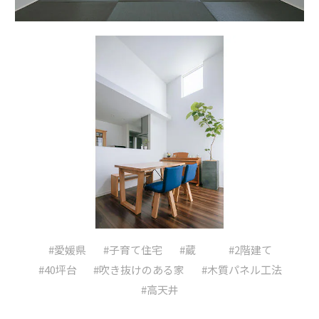
#愛媛県
#子育て住宅
#蔵
#2階建て
#40坪台
#吹き抜けのある家
#木質パネル工法
#高天井