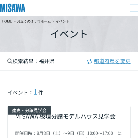
HOME
>
お近くのミサワホーム
>
イベント
住まい
イベント
都道府県を選択
建てる
土地活用
[注文住宅]
北海道
検索結果：福井県
都道府県を変更
個人のお客さま
商品ラインアップ
リフォーム
北海道
デザイン
戸建て・マンション
賃貸住宅
まちづくり
1
東北
イベント：
件
テクノロジー（住まいの性能）
賃貸併用住宅
複合開発・投資開発
ミサワリフォームとは
建築事例・建築実例
オーナーサポート
青森県
建売・分譲見学会
店舗・各種施設
MISAWA 板垣分譲モデルハウス見学会
リフォームの流れ
デザイナーズギャラリー
サポートメニュー
複合開発事業（ASMACI-アスマチ-）
土地活用モデルルーム見学
企
業・
IR情報
岩手県
開催日時：
8月8日（土）～9日（日）10:00～17:00 に
リフォームメニュー
インテリア