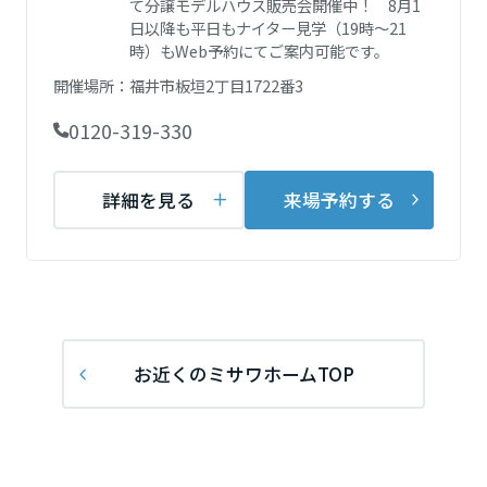
て分譲モデルハウス販売会開催中！ 8月1
再開発・官民連携事業
土地活用実例
展示
場・
イベント情報
日以降も平日もナイター見学（19時～21
企業・IR
住まいるりんぐ（ロングサポート）
リフォーム事例
住まいづくりガイド
時）もWeb予約にてご案内可能です。
分譲マンション開発事業
宮城県
カタログ請求
法人のお客さま
保証制度
開催場所：
福井市板垣2丁目1722番3
事業用
買う
ニュース
収益不動産・投資開発事業
住まいのご相談
0120-319-330
アフターメンテナンス
秋田県
企業不動産活用（CRE）戦略
MISAWAについて
建築再生事業
事業用リノベーション
分譲住宅（建売・土地）検索
ミサワリフォーム
詳細を見る
来場予約する
社宅建築
ミサワホームグループ
事業用売買
ホテル・旅館リフォーム
中古住宅検索
山形県
ご相談窓口
医療・介護・子育て・障がい福祉施設
IR情報
スムストック検索
リフォーム営業所
事業用地・事業用建物
SDGs
福島県
お客様センター
分譲マンション検索
これから土地活用・賃貸経営をご検討の方
分譲用地
環境活動
お近くのミサワホームTOP
土地活用の基礎から長期安定経営を目指すオーナー様まで、賃貸経営
関東
売る
[MISAWA RELAY]
に役立つ多彩な情報を幅広くお届けします。
これからリフォームをご検討の方
採用情報
茨城県
実例動画や基礎知識、収納の工夫など、理想の住まいを叶えるリフォ
ホームラウンジ 土地活用・賃貸経営
ームの具体策とアイデアを豊富にご用意しています。
住まいの売却
ミサワホームオーナーさま・リフォーム工事ご契約者さまとミサワホ
すべてのフィールドに新しい価値をデザインし、持続可能な未来志向