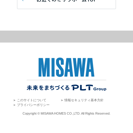
再開発・官民連携事業
土地活用実例
展示
場・
イベント情報
企業・IR
住まいるりんぐ（ロングサポート）
リフォーム事例
住まいづくりガイド
分譲マンション開発事業
宮城県
カタログ請求
法人のお客さま
保証制度
事業用
買う
ニュース
収益不動産・投資開発事業
住まいのご相談
アフターメンテナンス
秋田県
企業不動産活用（CRE）戦略
MISAWAについて
建築再生事業
事業用リノベーション
分譲住宅（建売・土地）検索
ミサワリフォーム
社宅建築
ミサワホームグループ
事業用売買
ホテル・旅館リフォーム
中古住宅検索
山形県
ご相談窓口
医療・介護・子育て・障がい福祉施設
IR情報
スムストック検索
リフォーム営業所
事業用地・事業用建物
SDGs
福島県
お客様センター
分譲マンション検索
これから土地活用・賃貸経営をご検討の方
分譲用地
環境活動
＞
このサイトについて
＞
情報セキュリティ基本方針
土地活用の基礎から長期安定経営を目指すオーナー様まで、賃貸経営
関東
＞
プライバシーポリシー
売る
[MISAWA RELAY]
に役立つ多彩な情報を幅広くお届けします。
これからリフォームをご検討の方
Copyright © MISAWA HOMES CO.,LTD. All Rights Reserved.
採用情報
茨城県
実例動画や基礎知識、収納の工夫など、理想の住まいを叶えるリフォ
ホームラウンジ 土地活用・賃貸経営
ームの具体策とアイデアを豊富にご用意しています。
住まいの売却
ミサワホームオーナーさま・リフォーム工事ご契約者さまとミサワホ
すべてのフィールドに新しい価値をデザインし、持続可能な未来志向