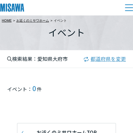
HOME
>
お近くのミサワホーム
>
イベント
住まい
イベント
都道府県を選択
建てる
土地活用
[注文住宅]
北海道
検索結果：愛知県大府市
都道府県を変更
個人のお客さま
商品ラインアップ
リフォーム
北海道
デザイン
戸建て・マンション
賃貸住宅
まちづくり
0
東北
イベント：
件
テクノロジー（住まいの性能）
賃貸併用住宅
複合開発・投資開発
ミサワリフォームとは
建築事例・建築実例
オーナーサポート
青森県
店舗・各種施設
リフォームの流れ
デザイナーズギャラリー
サポートメニュー
複合開発事業（ASMACI-アスマチ-）
土地活用モデルルーム見学
企
業・
IR情報
岩手県
リフォームメニュー
インテリア
お近くのミサワホームTOP