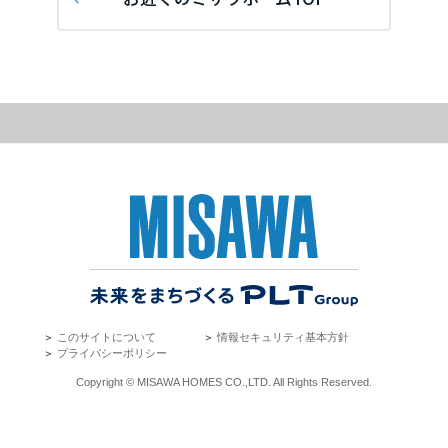
再開発・官民連携事業
土地活用実例
展示
場・
イベント情報
企業・IR
住まいるりんぐ（ロングサポート）
リフォーム事例
住まいづくりガイド
分譲マンション開発事業
宮城県
カタログ請求
法人のお客さま
保証制度
事業用
買う
ニュース
収益不動産・投資開発事業
住まいのご相談
アフターメンテナンス
秋田県
企業不動産活用（CRE）戦略
MISAWAについて
建築再生事業
事業用リノベーション
分譲住宅（建売・土地）検索
ミサワリフォーム
社宅建築
ミサワホームグループ
事業用売買
ホテル・旅館リフォーム
中古住宅検索
山形県
ご相談窓口
医療・介護・子育て・障がい福祉施設
IR情報
スムストック検索
リフォーム営業所
事業用地・事業用建物
SDGs
福島県
お客様センター
分譲マンション検索
これから土地活用・賃貸経営をご検討の方
分譲用地
環境活動
＞
このサイトについて
＞
情報セキュリティ基本方針
土地活用の基礎から長期安定経営を目指すオーナー様まで、賃貸経営
関東
＞
プライバシーポリシー
売る
[MISAWA RELAY]
に役立つ多彩な情報を幅広くお届けします。
これからリフォームをご検討の方
Copyright © MISAWA HOMES CO.,LTD. All Rights Reserved.
採用情報
茨城県
実例動画や基礎知識、収納の工夫など、理想の住まいを叶えるリフォ
ホームラウンジ 土地活用・賃貸経営
ームの具体策とアイデアを豊富にご用意しています。
住まいの売却
ミサワホームオーナーさま・リフォーム工事ご契約者さまとミサワホ
すべてのフィールドに新しい価値をデザインし、持続可能な未来志向