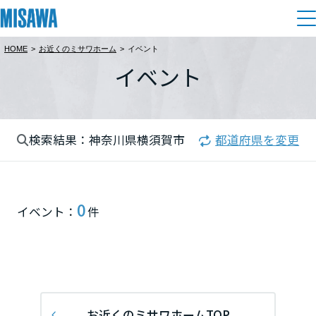
HOME
>
お近くのミサワホーム
>
イベント
住まい
イベント
都道府県を選択
建てる
土地活用
[注文住宅]
北海道
検索結果：神奈川県横須賀市
都道府県を変更
個人のお客さま
商品ラインアップ
リフォーム
北海道
デザイン
戸建て・マンション
賃貸住宅
まちづくり
0
東北
イベント：
件
テクノロジー（住まいの性能）
賃貸併用住宅
複合開発・投資開発
ミサワリフォームとは
建築事例・建築実例
オーナーサポート
青森県
店舗・各種施設
リフォームの流れ
デザイナーズギャラリー
サポートメニュー
複合開発事業（ASMACI-アスマチ-）
土地活用モデルルーム見学
企
業・
IR情報
岩手県
リフォームメニュー
インテリア
お近くのミサワホームTOP