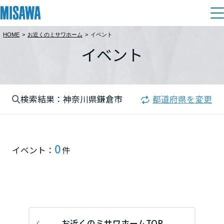
HOME
>
お近くのミサワホーム
>
イベント
住まい
イベント
都道府県を選択
建てる
土地活用
[注文住宅]
北海道
検索結果：神奈川県鎌倉市
都道府県を変更
個人のお客さま
商品ラインアップ
リフォーム
北海道
デザイン
戸建て・マンション
賃貸住宅
まちづくり
0
東北
イベント：
件
テクノロジー（住まいの性能）
賃貸併用住宅
関東
複合開発・投資開発
ミサワリフォームとは
建築事例・建築実例
オーナーサポート
店舗・各種施設
栃木県
リフォームの流れ
デザイナーズギャラリー
サポートメニュー
複合開発事業（ASMACI-アスマチ-）
土地活用モデルルーム見学
企
業・
IR情報
リフォームメニュー
インテリア
お近くのミサワホームTOP