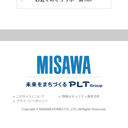
再開発・官民連携事業
土地活用実例
展示
場・
イベント情報
埼玉県
企業・IR
住まいるりんぐ（ロングサポート）
リフォーム事例
住まいづくりガイド
分譲マンション開発事業
カタログ請求
法人のお客さま
保証制度
事業用
買う
千葉県
ニュース
収益不動産・投資開発事業
住まいのご相談
アフターメンテナンス
企業不動産活用（CRE）戦略
MISAWAについて
建築再生事業
事業用リノベーション
分譲住宅（建売・土地）検索
ミサワリフォーム
東京都
社宅建築
ミサワホームグループ
事業用売買
ホテル・旅館リフォーム
中古住宅検索
ご相談窓口
医療・介護・子育て・障がい福祉施設
IR情報
神奈川県
スムストック検索
リフォーム営業所
事業用地・事業用建物
SDGs
お客様センター
分譲マンション検索
甲信越・北陸
これから土地活用・賃貸経営をご検討の方
分譲用地
環境活動
＞
このサイトについて
＞
情報セキュリティ基本方針
土地活用の基礎から長期安定経営を目指すオーナー様まで、賃貸経営
東海エリア
＞
プライバシーポリシー
売る
[MISAWA RELAY]
に役立つ多彩な情報を幅広くお届けします。
これからリフォームをご検討の方
Copyright © MISAWA HOMES CO.,LTD. All Rights Reserved.
採用情報
岐阜県
実例動画や基礎知識、収納の工夫など、理想の住まいを叶えるリフォ
ホームラウンジ 土地活用・賃貸経営
ームの具体策とアイデアを豊富にご用意しています。
住まいの売却
ミサワホームオーナーさま・リフォーム工事ご契約者さまとミサワホ
すべてのフィールドに新しい価値をデザインし、持続可能な未来志向