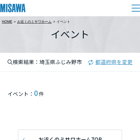
HOME
>
お近くのミサワホーム
>
イベント
住まい
イベント
都道府県を選択
建てる
土地活用
[注文住宅]
北海道
検索結果：埼玉県ふじみ野市
都道府県を変更
個人のお客さま
商品ラインアップ
リフォーム
北海道
デザイン
戸建て・マンション
賃貸住宅
まちづくり
0
東北
イベント：
件
テクノロジー（住まいの性能）
賃貸併用住宅
関東
複合開発・投資開発
ミサワリフォームとは
建築事例・建築実例
オーナーサポート
店舗・各種施設
栃木県
リフォームの流れ
デザイナーズギャラリー
サポートメニュー
複合開発事業（ASMACI-アスマチ-）
土地活用モデルルーム見学
企
業・
IR情報
リフォームメニュー
インテリア
お近くのミサワホームTOP