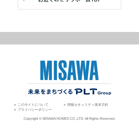
再開発・官民連携事業
土地活用実例
展示
場・
イベント情報
埼玉県
企業・IR
住まいるりんぐ（ロングサポート）
リフォーム事例
住まいづくりガイド
分譲マンション開発事業
カタログ請求
法人のお客さま
保証制度
事業用
買う
千葉県
ニュース
収益不動産・投資開発事業
住まいのご相談
アフターメンテナンス
企業不動産活用（CRE）戦略
MISAWAについて
建築再生事業
事業用リノベーション
分譲住宅（建売・土地）検索
ミサワリフォーム
東京都
社宅建築
ミサワホームグループ
事業用売買
ホテル・旅館リフォーム
中古住宅検索
ご相談窓口
医療・介護・子育て・障がい福祉施設
IR情報
神奈川県
スムストック検索
リフォーム営業所
事業用地・事業用建物
SDGs
お客様センター
分譲マンション検索
甲信越・北陸
これから土地活用・賃貸経営をご検討の方
分譲用地
環境活動
＞
このサイトについて
＞
情報セキュリティ基本方針
土地活用の基礎から長期安定経営を目指すオーナー様まで、賃貸経営
東海エリア
＞
プライバシーポリシー
売る
[MISAWA RELAY]
に役立つ多彩な情報を幅広くお届けします。
これからリフォームをご検討の方
Copyright © MISAWA HOMES CO.,LTD. All Rights Reserved.
採用情報
岐阜県
実例動画や基礎知識、収納の工夫など、理想の住まいを叶えるリフォ
ホームラウンジ 土地活用・賃貸経営
ームの具体策とアイデアを豊富にご用意しています。
住まいの売却
ミサワホームオーナーさま・リフォーム工事ご契約者さまとミサワホ
すべてのフィールドに新しい価値をデザインし、持続可能な未来志向