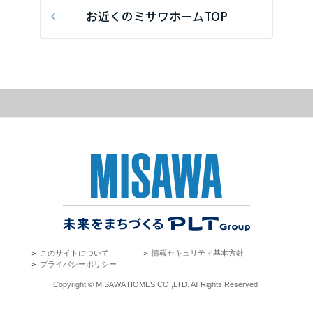
再開発・官民連携事業
土地活用実例
展示
場・
イベント情報
埼玉県
お近くのミサワホームTOP
企業・IR
住まいるりんぐ（ロングサポート）
リフォーム事例
住まいづくりガイド
分譲マンション開発事業
カタログ請求
法人のお客さま
保証制度
事業用
買う
千葉県
ニュース
収益不動産・投資開発事業
住まいのご相談
アフターメンテナンス
企業不動産活用（CRE）戦略
MISAWAについて
建築再生事業
事業用リノベーション
分譲住宅（建売・土地）検索
ミサワリフォーム
東京都
社宅建築
ミサワホームグループ
事業用売買
ホテル・旅館リフォーム
中古住宅検索
ご相談窓口
医療・介護・子育て・障がい福祉施設
IR情報
神奈川県
スムストック検索
リフォーム営業所
事業用地・事業用建物
SDGs
お客様センター
分譲マンション検索
甲信越・北陸
これから土地活用・賃貸経営をご検討の方
分譲用地
環境活動
土地活用の基礎から長期安定経営を目指すオーナー様まで、賃貸経営
東海エリア
売る
＞
このサイトについて
＞
情報セキュリティ基本方針
[MISAWA RELAY]
に役立つ多彩な情報を幅広くお届けします。
これからリフォームをご検討の方
＞
プライバシーポリシー
採用情報
岐阜県
実例動画や基礎知識、収納の工夫など、理想の住まいを叶えるリフォ
ホームラウンジ 土地活用・賃貸経営
Copyright © MISAWA HOMES CO.,LTD. All Rights Reserved.
ームの具体策とアイデアを豊富にご用意しています。
住まいの売却
ミサワホームオーナーさま・リフォーム工事ご契約者さまとミサワホ
すべてのフィールドに新しい価値をデザインし、持続可能な未来志向