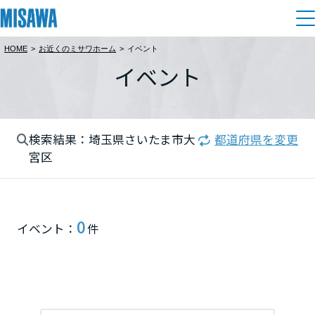
HOME
>
お近くのミサワホーム
>
イベント
住まい
イベント
都道府県を選択
建てる
土地活用
[注文住宅]
北海道
検索結果：埼玉県さいたま市大
都道府県を変更
個人のお客さま
商品ラインアップ
リフォーム
宮区
北海道
デザイン
戸建て・マンション
賃貸住宅
まちづくり
東北
テクノロジー（住まいの性能）
0
イベント：
件
賃貸併用住宅
関東
複合開発・投資開発
ミサワリフォームとは
建築事例・建築実例
オーナーサポート
店舗・各種施設
栃木県
リフォームの流れ
デザイナーズギャラリー
サポートメニュー
複合開発事業（ASMACI-アスマチ-）
土地活用モデルルーム見学
企
業・
IR情報
リフォームメニュー
インテリア