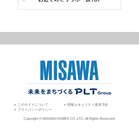
再開発・官民連携事業
土地活用実例
展示
場・
イベント情報
埼玉県
企業・IR
住まいるりんぐ（ロングサポート）
リフォーム事例
住まいづくりガイド
分譲マンション開発事業
カタログ請求
法人のお客さま
保証制度
事業用
買う
千葉県
ニュース
収益不動産・投資開発事業
住まいのご相談
アフターメンテナンス
企業不動産活用（CRE）戦略
MISAWAについて
建築再生事業
事業用リノベーション
分譲住宅（建売・土地）検索
ミサワリフォーム
東京都
社宅建築
ミサワホームグループ
事業用売買
ホテル・旅館リフォーム
中古住宅検索
ご相談窓口
医療・介護・子育て・障がい福祉施設
IR情報
神奈川県
スムストック検索
リフォーム営業所
事業用地・事業用建物
SDGs
お客様センター
分譲マンション検索
甲信越・北陸
これから土地活用・賃貸経営をご検討の方
分譲用地
環境活動
＞
このサイトについて
＞
情報セキュリティ基本方針
土地活用の基礎から長期安定経営を目指すオーナー様まで、賃貸経営
東海エリア
＞
プライバシーポリシー
売る
[MISAWA RELAY]
に役立つ多彩な情報を幅広くお届けします。
これからリフォームをご検討の方
Copyright © MISAWA HOMES CO.,LTD. All Rights Reserved.
採用情報
岐阜県
実例動画や基礎知識、収納の工夫など、理想の住まいを叶えるリフォ
ホームラウンジ 土地活用・賃貸経営
ームの具体策とアイデアを豊富にご用意しています。
住まいの売却
ミサワホームオーナーさま・リフォーム工事ご契約者さまとミサワホ
すべてのフィールドに新しい価値をデザインし、持続可能な未来志向