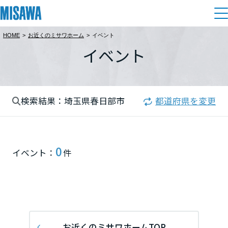
HOME
>
お近くのミサワホーム
>
イベント
住まい
イベント
都道府県を選択
建てる
土地活用
[注文住宅]
北海道
検索結果：埼玉県春日部市
都道府県を変更
個人のお客さま
商品ラインアップ
リフォーム
北海道
デザイン
戸建て・マンション
賃貸住宅
まちづくり
0
東北
イベント：
件
テクノロジー（住まいの性能）
賃貸併用住宅
関東
複合開発・投資開発
ミサワリフォームとは
建築事例・建築実例
オーナーサポート
店舗・各種施設
栃木県
リフォームの流れ
デザイナーズギャラリー
サポートメニュー
複合開発事業（ASMACI-アスマチ-）
土地活用モデルルーム見学
企
業・
IR情報
リフォームメニュー
インテリア
お近くのミサワホームTOP