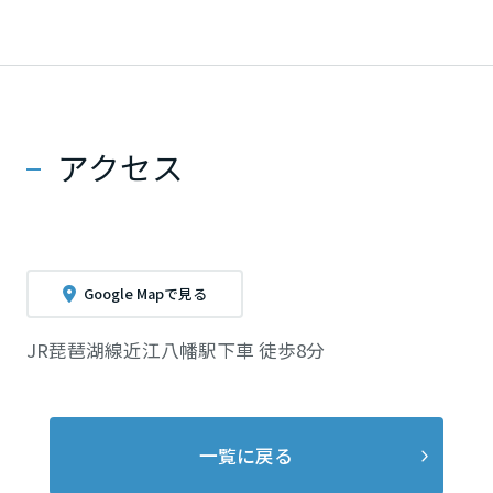
香川県
愛媛県
アクセス
高知県
九州エリア
Google Mapで見る
福岡県
JR琵琶湖線近江八幡駅下車 徒歩8分
佐賀県
一覧に戻る