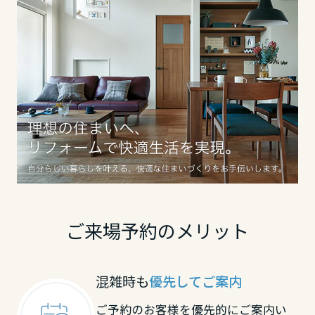
ミサワアイデンティティ
甲信越・北陸
富山県
新潟県
石川県
ご来場予約のメリット
福井県
混雑時も
優先してご案内
山梨県
ご予約のお客様を優先的にご案内い