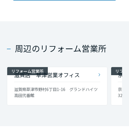
長崎県
熊本県
周辺のリフォーム営業所
大分県
宮崎県
リフォーム営業所
リフォ
滋賀店 草津営業オフィス
京都
滋賀県草津市野村6丁目1-16 グランドハイツ
京都
鹿児島県
高田弐番館
323