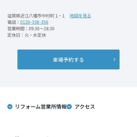
再開発・官民連携事業
土地活用実例
展示
場・
イベント情報
企業・IR
住まいるりんぐ（ロングサポート）
リフォーム事例
住まいづくりガイド
滋賀県近江八幡市中村町１−１
地図を見る
分譲マンション開発事業
宮城県
カタログ請求
電話：
0120-338-356
法人のお客さま
保証制度
営業時間：09:30～18:30
事業用
買う
ニュース
収益不動産・投資開発事業
住まいのご相談
定休日：火・水定休
アフターメンテナンス
秋田県
企業不動産活用（CRE）戦略
MISAWAについて
建築再生事業
事業用リノベーション
分譲住宅（建売・土地）検索
ミサワリフォーム
社宅建築
ミサワホームグループ
来場予約する
事業用売買
ホテル・旅館リフォーム
中古住宅検索
山形県
ご相談窓口
医療・介護・子育て・障がい福祉施設
IR情報
スムストック検索
リフォーム営業所
事業用地・事業用建物
SDGs
福島県
お客様センター
分譲マンション検索
これから土地活用・賃貸経営をご検討の方
分譲用地
環境活動
リフォーム営業所情報
アクセス
土地活用の基礎から長期安定経営を目指すオーナー様まで、賃貸経営
関東
売る
[MISAWA RELAY]
に役立つ多彩な情報を幅広くお届けします。
これからリフォームをご検討の方
採用情報
茨城県
実例動画や基礎知識、収納の工夫など、理想の住まいを叶えるリフォ
ホームラウンジ 土地活用・賃貸経営
ームの具体策とアイデアを豊富にご用意しています。
住まいの売却
ミサワホームオーナーさま・リフォーム工事ご契約者さまとミサワホ
すべてのフィールドに新しい価値をデザインし、持続可能な未来志向