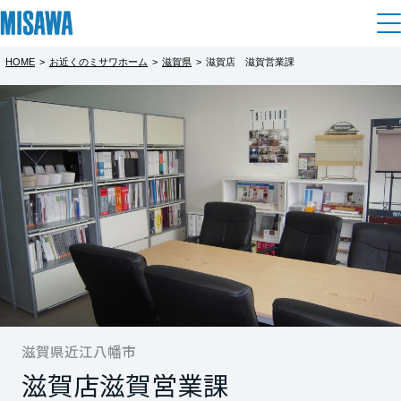
HOME
>
お近くのミサワホーム
>
滋賀県
>
滋賀店 滋賀営業課
住まい
都道府県を選択
建てる
土地活用
[注文住宅]
北海道
個人のお客さま
商品ラインアップ
リフォーム
北海道
デザイン
戸建て・マンション
賃貸住宅
まちづくり
東北
テクノロジー（住まいの性能）
賃貸併用住宅
複合開発・投資開発
ミサワリフォームとは
建築事例・建築実例
オーナーサポート
青森県
店舗・各種施設
リフォームの流れ
滋賀県近江八幡市
デザイナーズギャラリー
サポートメニュー
複合開発事業（ASMACI-アスマチ-）
土地活用モデルルーム見学
企
業・
IR情報
滋賀店
滋賀営業課
岩手県
リフォームメニュー
インテリア