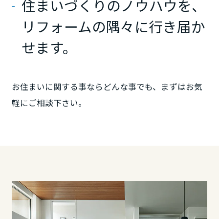
住まいづくりのノウハウを、
ームを結ぶコミュニケーションサイト。お得・便利・安心なコンテン
新卒者採用
のまちづくりを実現していきます。
ホームラウンジ リフォーム
ツや、ミサワホームからの大切なお知らせなど配信しています。
栃木県
リフォームの隅々に行き届か
ミサワゼネラルソリューション
中途採用
これから住まいをご検討の方
ミサワオーナーズクラブ
せます。
多彩な動画やこだわりが詰まった建築実例、注目の最新情報など、住
障がい者採用
群馬県
まいづくりを楽しく学べるデジタルラウンジです。
ホームラウンジ 新築・戸建て
ウエルネス事業
お住まいに関する事ならどんな事でも、まずはお気
埼玉県
軽にご相談下さい。
海外事業
千葉県
東京都
神奈川県