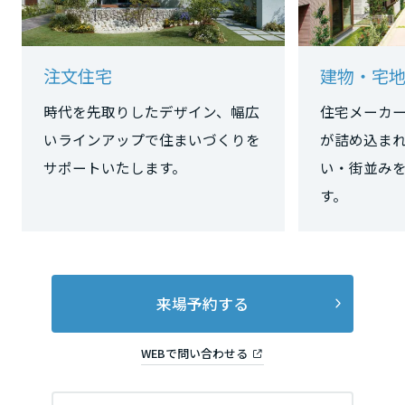
ミサワアイデンティティ
甲信越・北陸
注文住宅
建物・宅
富山県
時代を先取りしたデザイン、幅広
住宅メーカ
いラインアップで住まいづくりを
が詰め込ま
新潟県
サポートいたします。
い・街並み
す。
石川県
福井県
来場予約する
WEBで問い合わせる
山梨県