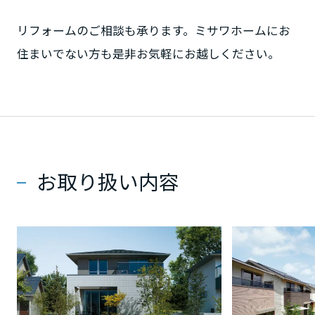
ームを結ぶコミュニケーションサイト。お得・便利・安心なコンテン
新卒者採用
のまちづくりを実現していきます。
ホームラウンジ リフォーム
ツや、ミサワホームからの大切なお知らせなど配信しています。
栃木県
リフォームのご相談も承ります。ミサワホームにお
ミサワゼネラルソリューション
中途採用
これから住まいをご検討の方
ミサワオーナーズクラブ
住まいでない方も是非お気軽にお越しください。
多彩な動画やこだわりが詰まった建築実例、注目の最新情報など、住
障がい者採用
群馬県
まいづくりを楽しく学べるデジタルラウンジです。
ホームラウンジ 新築・戸建て
ウエルネス事業
埼玉県
海外事業
お取り扱い内容
千葉県
東京都
神奈川県