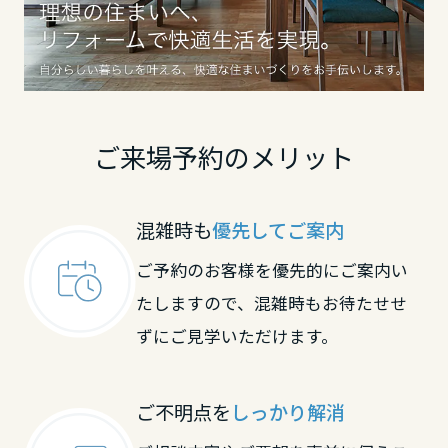
滋賀県
京都府
ご来場予約のメリット
大阪府
混雑時も
優先してご案内
ご予約のお客様を優先的にご案内い
兵庫県
たしますので、混雑時もお待たせせ
ずにご見学いただけます。
奈良県
ご不明点を
しっかり解消
中国・四国エリア