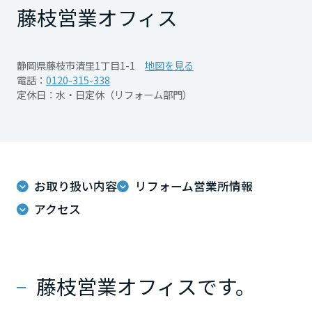
再開発・官民連携事業
土地活用実例
藤枝営業オフィス
展示
場・
イベント情報
企業・IR
住まいるりんぐ（ロングサポート）
リフォーム事例
住まいづくりガイド
分譲マンション開発事業
宮城県
カタログ請求
法人のお客さま
保証制度
静岡県藤枝市清里1丁目1-1
地図を見る
事業用
買う
ニュース
収益不動産・投資開発事業
住まいのご相談
電話：
0120-315-338
アフターメンテナンス
定休日：水・日定休（リフォーム部門）
秋田県
企業不動産活用（CRE）戦略
MISAWAについて
建築再生事業
事業用リノベーション
分譲住宅（建売・土地）検索
ミサワリフォーム
社宅建築
ミサワホームグループ
事業用売買
ホテル・旅館リフォーム
中古住宅検索
山形県
ご相談窓口
医療・介護・子育て・障がい福祉施設
IR情報
スムストック検索
お取り扱い内容
リフォーム営業所情報
リフォーム営業所
事業用地・事業用建物
SDGs
福島県
お客様センター
アクセス
分譲マンション検索
これから土地活用・賃貸経営をご検討の方
分譲用地
環境活動
土地活用の基礎から長期安定経営を目指すオーナー様まで、賃貸経営
関東
売る
[MISAWA RELAY]
に役立つ多彩な情報を幅広くお届けします。
これからリフォームをご検討の方
採用情報
藤枝営業オフィスです。
茨城県
実例動画や基礎知識、収納の工夫など、理想の住まいを叶えるリフォ
ホームラウンジ 土地活用・賃貸経営
ームの具体策とアイデアを豊富にご用意しています。
住まいの売却
ミサワホームオーナーさま・リフォーム工事ご契約者さまとミサワホ
すべてのフィールドに新しい価値をデザインし、持続可能な未来志向