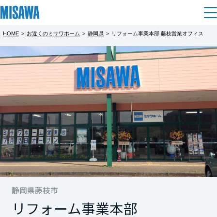
HOME
>
お近くのミサワホーム
>
静岡県
>
リフォーム事業本部 藤枝営業オフィス
住まい
都道府県を選択
建てる
土地活用
[注文住宅]
北海道
個人のお客さま
商品ラインアップ
リフォーム
北海道
デザイン
戸建て・マンション
賃貸住宅
まちづくり
東北
テクノロジー（住まいの性能）
賃貸併用住宅
複合開発・投資開発
ミサワリフォームとは
建築事例・建築実例
オーナーサポート
青森県
店舗・各種施設
リフォームの流れ
静岡県藤枝市
デザイナーズギャラリー
サポートメニュー
複合開発事業（ASMACI-アスマチ-）
土地活用モデルルーム見学
企
業・
IR情報
リフォーム事業本部
岩手県
リフォームメニュー
インテリア