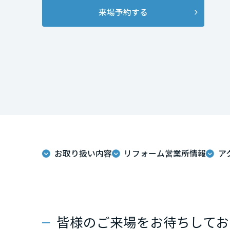
インテリア
環境活動
来場予約する
宮城県
住まいづくりガイド
秋田県
山形県
福島県
関東
お取り扱い内容
リフォーム営業所情報
ア
茨城県
栃木県
皆様のご来場をお待ちしてお