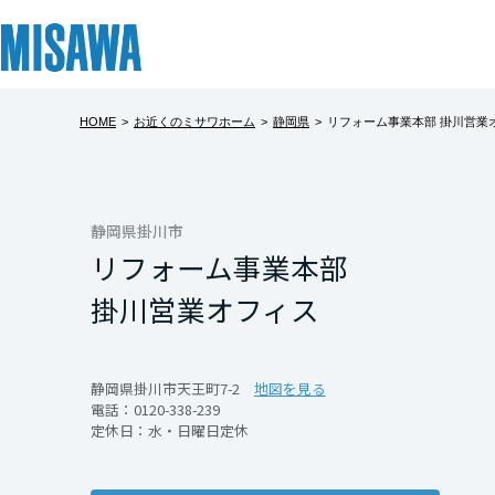
HOME
>
お近くのミサワホーム
>
静岡県
>
リフォーム事業本部 掛川営業
リフォーム
住まい
土地活用
まちづくり
オーナーサポート
企業・IR情報
建てる
個人のお客さま
戸建て・マンション
複合開発・投資開発
サポートメニュー
企業・IR
北海道
[注文住宅]
静岡県掛川市
リフォーム事業本部
北海道
商品ラインアップ
賃貸住宅
ミサワリフォームとは
複合開発事業（ASMACI-アスマチ-）
住まいるりんぐ（ロングサポート）
ニュース
掛川営業オフィス
東北
デザイン
賃貸併用住宅
リフォームの流れ
再開発・官民連携事業
保証制度
MISAWAについて
テクノロジー（住まいの性能）
店舗・各種施設
リフォームメニュー
分譲マンション開発事業
アフターメンテナンス
ミサワホームグループ
青森県
静岡県掛川市天王町7-2
地図を見る
電話：
0120-338-239
建築事例・建築実例
土地活用モデルルーム見学
リフォーム事例
収益不動産・投資開発事業
ミサワリフォーム
IR情報
定休日：水・日曜日定休
岩手県
デザイナーズギャラリー
土地活用実例
建築再生事業
SDGs