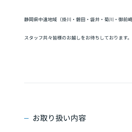
群馬県
静岡県中遠地域（掛川・磐田・袋井・菊川・御前
埼玉県
スタッフ共々皆様のお越しをお待ちしております。
千葉県
リフォームのことならなんでもご相談下さい！
東京都
神奈川県
甲信越・北陸
お取り扱い内容
富山県