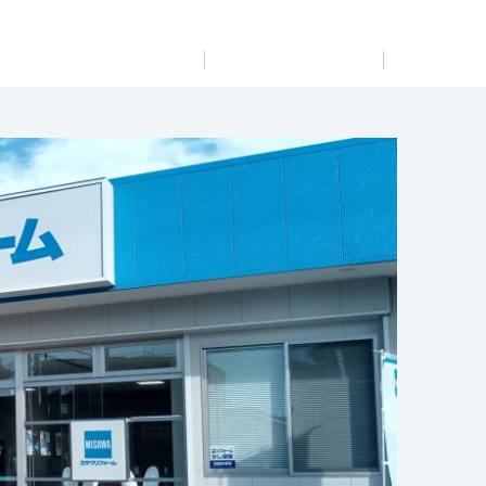
展示
場・
イベント情報
カタログ請求
住まいのご相談
リフォーム
まちづくり
オーナーサポート
企
業・
IR情報
閉じる
閉じる
閉じる
閉じる
閉じる
閉じる
これから土地活用・賃貸経営をご検討の方
これからリフォームをご検討の方
これから住まいをご検討の方
すべてのフィールドに新しい価値をデザインし、持続可能
多彩な動画やこだわりが詰まった建築実例、注目の最新情
土地活用の基礎から長期安定経営を目指すオーナー様ま
実例動画や基礎知識、収納の工夫など、理想の住まいを叶
ミサワホームオーナーさま・リフォーム工事ご契約者さま
な未来志向のまちづくりを実現していきます。
報など、住まいづくりを楽しく学べるデジタルラウンジで
で、賃貸経営に役立つ多彩な情報を幅広くお届けします。
えるリフォームの具体策とアイデアを豊富にご用意してい
とミサワホームを結ぶコミュニケーションサイト。お得・
す。
ます。
便利・安心なコンテンツや、ミサワホームからの大切なお
ミサワゼネラルソリューション
ホームラウンジ 土地活用・賃貸経営
知らせなど配信しています。
ホームラウンジ 新築・戸建て
ホームラウンジ リフォーム
ミサワアイデンティティ
ミサワオーナーズクラブ