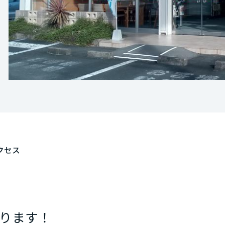
[MISAWA RELAY]
海外事業
住まいの売却
クセス
ります！