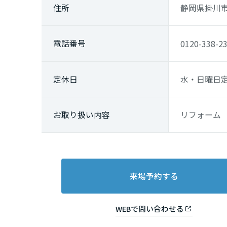
佐賀県
住所
静岡県掛川市
長崎県
電話番号
0120-338-2
熊本県
定休日
水・日曜日
大分県
お取り
扱い内容
リフォーム
宮崎県
鹿児島県
来場予約する
WEBで問い合わせる