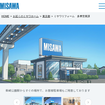
HOME
>
お近くのミサワホーム
>
東京都
>
ミサワリフォーム 多摩営業課
住まい
都道府県を選択
建てる
土地活用
[注文住宅]
北海道
個人のお客さま
商品ラインアップ
リフォーム
北海道
デザイン
戸建て・マンション
賃貸住宅
まちづくり
東北
テクノロジー（住まいの性能）
賃貸併用住宅
複合開発・投資開発
ミサワリフォームとは
建築事例・建築実例
オーナーサポート
青森県
店舗・各種施設
柴崎公園駅からすぐの場所で、お客様駐車場もご用意しております
リフォームの流れ
デザイナーズギャラリー
サポートメニュー
複合開発事業（ASMACI-アスマチ-）
土地活用モデルルーム見学
企
業・
IR情報
岩手県
リフォームメニュー
インテリア