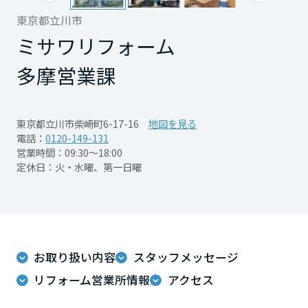
再開発・官民連携事業
土地活用実例
展示
場・
イベント情報
東京都立川市
企業・IR
住まいるりんぐ（ロングサポート）
リフォーム事例
住まいづくりガイド
分譲マンション開発事業
ミサワリフォーム
宮城県
カタログ請求
法人のお客さま
保証制度
事業用
買う
ニュース
多摩営業課
収益不動産・投資開発事業
住まいのご相談
アフターメンテナンス
秋田県
企業不動産活用（CRE）戦略
MISAWAについて
建築再生事業
事業用リノベーション
分譲住宅（建売・土地）検索
ミサワリフォーム
東京都立川市柴崎町6-17-16
地図を見る
社宅建築
ミサワホームグループ
電話：
0120-149-131
事業用売買
ホテル・旅館リフォーム
中古住宅検索
山形県
営業時間：09:30～18:00
ご相談窓口
医療・介護・子育て・障がい福祉施設
IR情報
定休日：火・水曜、第一日曜
スムストック検索
リフォーム営業所
事業用地・事業用建物
SDGs
福島県
お客様センター
分譲マンション検索
これから土地活用・賃貸経営をご検討の方
分譲用地
環境活動
土地活用の基礎から長期安定経営を目指すオーナー様まで、賃貸経営
関東
売る
[MISAWA RELAY]
に役立つ多彩な情報を幅広くお届けします。
これからリフォームをご検討の方
お取り扱い内容
スタッフメッセージ
採用情報
リフォーム営業所情報
アクセス
茨城県
実例動画や基礎知識、収納の工夫など、理想の住まいを叶えるリフォ
ホームラウンジ 土地活用・賃貸経営
ームの具体策とアイデアを豊富にご用意しています。
住まいの売却
ミサワホームオーナーさま・リフォーム工事ご契約者さまとミサワホ
すべてのフィールドに新しい価値をデザインし、持続可能な未来志向