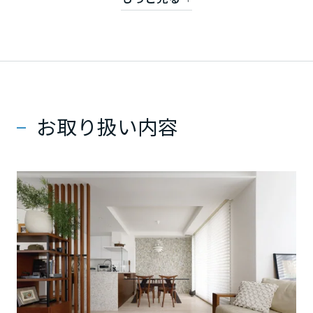
ミサワアイデンティティ
据えたご提案が可能です。
甲信越・北陸
お住まいの小さな気になる点も、ぜひ私たちにお聞
かせください。最適なリフォームで、これからの暮
富山県
らしをより快適にしていきましょう。
【対象地域】八王子市、町田市西部、相模原市緑
新潟県
お取り扱い内容
区・中央区の一部
石川県
福井県
山梨県