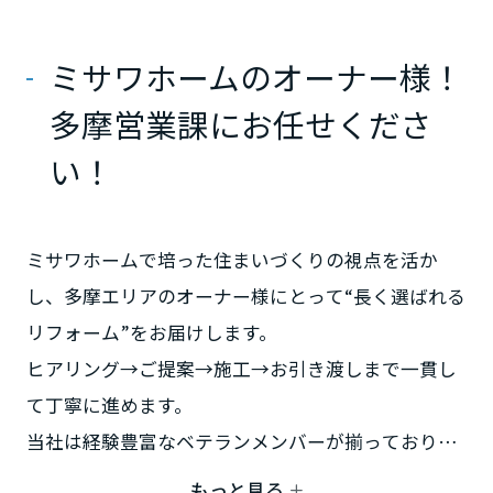
ームを結ぶコミュニケーションサイト。お得・便利・安心なコンテン
新卒者採用
のまちづくりを実現していきます。
ホームラウンジ リフォーム
ツや、ミサワホームからの大切なお知らせなど配信しています。
栃木県
ミサワゼネラルソリューション
中途採用
ミサワホームのオーナー様！
これから住まいをご検討の方
ミサワオーナーズクラブ
多彩な動画やこだわりが詰まった建築実例、注目の最新情報など、住
障がい者採用
多摩営業課にお任せくださ
群馬県
まいづくりを楽しく学べるデジタルラウンジです。
い！
ホームラウンジ 新築・戸建て
ウエルネス事業
埼玉県
ミサワホームで培った住まいづくりの視点を活か
海外事業
千葉県
し、多摩エリアのオーナー様にとって“長く選ばれる
リフォーム”をお届けします。
ヒアリング→ご提案→施工→お引き渡しまで一貫し
東京都
て丁寧に進めます。
当社は経験豊富なベテランメンバーが揃っており、
神奈川県
住まいの状態を見極めたうえで、費用対効果まで見
もっと見る