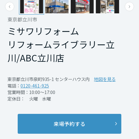
再開発・官民連携事業
土地活用実例
展示
場・
イベント情報
企業・IR
住まいるりんぐ（ロングサポート）
リフォーム事例
住まいづくりガイド
分譲マンション開発事業
宮城県
東京都立川市
カタログ請求
法人のお客さま
保証制度
ミサワリフォーム
事業用
買う
ニュース
収益不動産・投資開発事業
住まいのご相談
アフターメンテナンス
リフォームライブラリー立
秋田県
企業不動産活用（CRE）戦略
MISAWAについて
建築再生事業
事業用リノベーション
分譲住宅（建売・土地）検索
ミサワリフォーム
川/ABC立川店
社宅建築
ミサワホームグループ
事業用売買
ホテル・旅館リフォーム
中古住宅検索
山形県
ご相談窓口
医療・介護・子育て・障がい福祉施設
IR情報
東京都立川市泉町935-1 センターハウス内
地図を見る
スムストック検索
リフォーム営業所
事業用地・事業用建物
電話：
0120-461-925
SDGs
福島県
営業時間：10:00～17:00
お客様センター
分譲マンション検索
これから土地活用・賃貸経営をご検討の方
定休日： 火曜 水曜
分譲用地
環境活動
土地活用の基礎から長期安定経営を目指すオーナー様まで、賃貸経営
関東
売る
[MISAWA RELAY]
に役立つ多彩な情報を幅広くお届けします。
これからリフォームをご検討の方
採用情報
来場予約する
茨城県
実例動画や基礎知識、収納の工夫など、理想の住まいを叶えるリフォ
ホームラウンジ 土地活用・賃貸経営
ームの具体策とアイデアを豊富にご用意しています。
住まいの売却
ミサワホームオーナーさま・リフォーム工事ご契約者さまとミサワホ
すべてのフィールドに新しい価値をデザインし、持続可能な未来志向