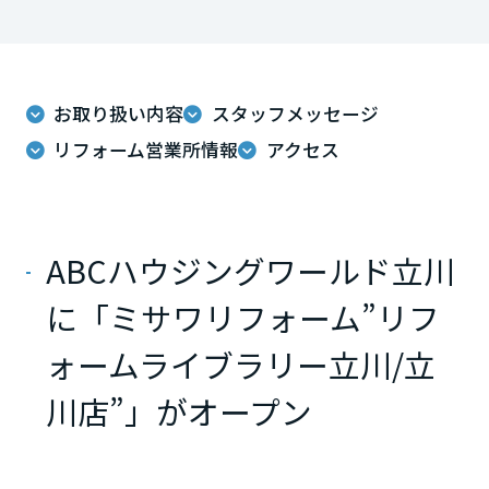
ームを結ぶコミュニケーションサイト。お得・便利・安心なコンテン
新卒者採用
のまちづくりを実現していきます。
ホームラウンジ リフォーム
ツや、ミサワホームからの大切なお知らせなど配信しています。
栃木県
ミサワゼネラルソリューション
中途採用
これから住まいをご検討の方
ミサワオーナーズクラブ
多彩な動画やこだわりが詰まった建築実例、注目の最新情報など、住
障がい者採用
お取り扱い内容
スタッフメッセージ
群馬県
まいづくりを楽しく学べるデジタルラウンジです。
リフォーム営業所情報
アクセス
ホームラウンジ 新築・戸建て
ウエルネス事業
埼玉県
ABCハウジングワールド立川
海外事業
千葉県
に「ミサワリフォーム”リフ
ォームライブラリー立川/立
東京都
川店”」がオープン
神奈川県