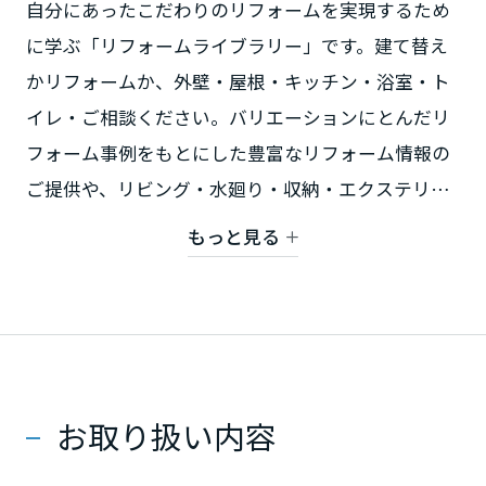
自分にあったこだわりのリフォームを実現するため
ミサワアイデンティティ
甲信越・北陸
に学ぶ「リフォームライブラリー」です。建て替え
かリフォームか、外壁・屋根・キッチン・浴室・ト
富山県
イレ・ご相談ください。バリエーションにとんだリ
フォーム事例をもとにした豊富なリフォーム情報の
新潟県
ご提供や、リビング・水廻り・収納・エクステリア
など多数の事例をテーマ別に展示しております。
もっと見る
【対象地域】 立川市、昭島市、青梅市 武蔵村山
石川県
市 羽村市 福生市 東村山市 東大和市 清瀬
市 西多摩郡
福井県
お取り扱い内容
山梨県