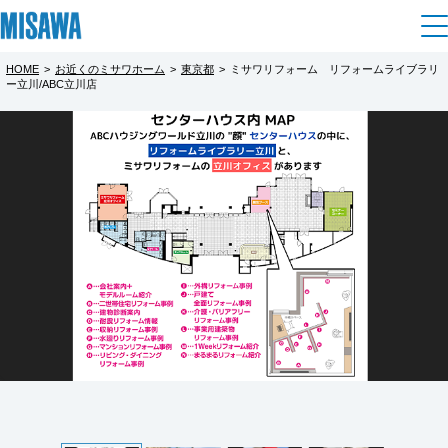
HOME
>
お近くのミサワホーム
>
東京都
>
ミサワリフォーム リフォームライブラリ
住まい
ー立川/ABC立川店
都道府県を選択
建てる
土地活用
[注文住宅]
北海道
個人のお客さま
商品ラインアップ
リフォーム
北海道
デザイン
戸建て・マンション
賃貸住宅
まちづくり
東北
テクノロジー（住まいの性能）
賃貸併用住宅
複合開発・投資開発
ミサワリフォームとは
建築事例・建築実例
オーナーサポート
青森県
店舗・各種施設
リフォームの流れ
デザイナーズギャラリー
サポートメニュー
複合開発事業（ASMACI-アスマチ-）
土地活用モデルルーム見学
企
業・
IR情報
岩手県
リフォームメニュー
インテリア