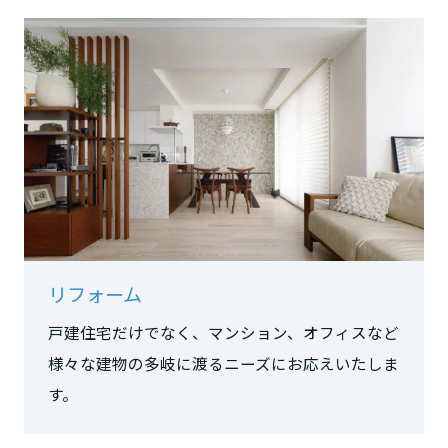
長野県
東海エリア
岐阜県
静岡県
リフォーム
愛知県
戸建住宅だけでなく、マンション、オフィスなど
様々な建物の多岐に渡るニーズにお応えいたしま
三重県
す。
近畿エリア