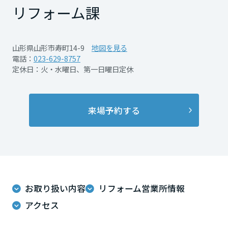
再開発・官民連携事業
土地活用実例
リフォーム課
展示
場・
イベント情報
企業・IR
住まいるりんぐ（ロングサポート）
リフォーム事例
住まいづくりガイド
分譲マンション開発事業
宮城県
カタログ請求
法人のお客さま
保証制度
山形県山形市寿町14-9
地図を見る
事業用
買う
ニュース
収益不動産・投資開発事業
住まいのご相談
電話：
023-629-8757
アフターメンテナンス
定休日：火・水曜日、第一日曜日定休
秋田県
企業不動産活用（CRE）戦略
MISAWAについて
建築再生事業
事業用リノベーション
分譲住宅（建売・土地）検索
ミサワリフォーム
社宅建築
ミサワホームグループ
事業用売買
ホテル・旅館リフォーム
中古住宅検索
山形県
来場予約する
ご相談窓口
医療・介護・子育て・障がい福祉施設
IR情報
スムストック検索
リフォーム営業所
事業用地・事業用建物
SDGs
福島県
お客様センター
分譲マンション検索
これから土地活用・賃貸経営をご検討の方
分譲用地
環境活動
土地活用の基礎から長期安定経営を目指すオーナー様まで、賃貸経営
関東
売る
[MISAWA RELAY]
お取り扱い内容
リフォーム営業所情報
に役立つ多彩な情報を幅広くお届けします。
これからリフォームをご検討の方
採用情報
アクセス
茨城県
実例動画や基礎知識、収納の工夫など、理想の住まいを叶えるリフォ
ホームラウンジ 土地活用・賃貸経営
ームの具体策とアイデアを豊富にご用意しています。
住まいの売却
ミサワホームオーナーさま・リフォーム工事ご契約者さまとミサワホ
すべてのフィールドに新しい価値をデザインし、持続可能な未来志向