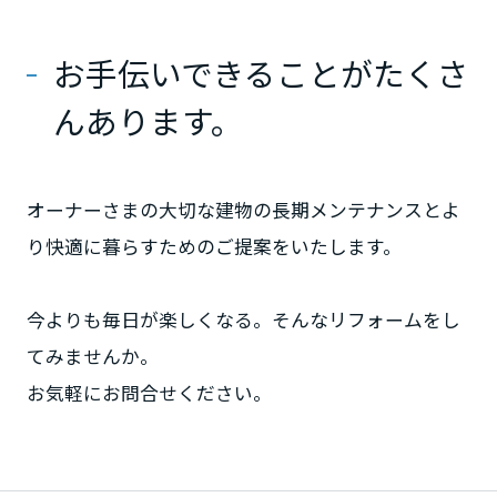
ームを結ぶコミュニケーションサイト。お得・便利・安心なコンテン
新卒者採用
のまちづくりを実現していきます。
ホームラウンジ リフォーム
ツや、ミサワホームからの大切なお知らせなど配信しています。
栃木県
ミサワゼネラルソリューション
中途採用
お手伝いできることがたくさ
これから住まいをご検討の方
ミサワオーナーズクラブ
んあります。
多彩な動画やこだわりが詰まった建築実例、注目の最新情報など、住
障がい者採用
群馬県
まいづくりを楽しく学べるデジタルラウンジです。
ホームラウンジ 新築・戸建て
ウエルネス事業
オーナーさまの大切な建物の長期メンテナンスとよ
埼玉県
り快適に暮らすためのご提案をいたします。
海外事業
千葉県
今よりも毎日が楽しくなる。そんなリフォームをし
てみませんか。
東京都
お気軽にお問合せください。
神奈川県