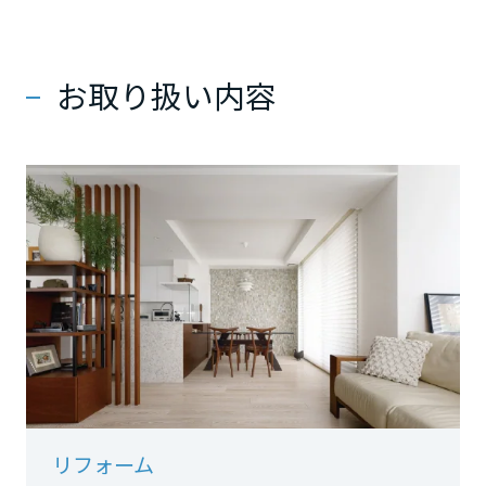
ミサワアイデンティティ
甲信越・北陸
お取り扱い内容
富山県
新潟県
石川県
福井県
山梨県
リフォーム