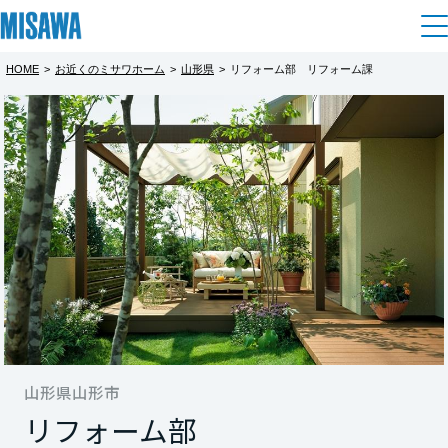
HOME
>
お近くのミサワホーム
>
山形県
>
リフォーム部 リフォーム課
住まい
都道府県を選択
建てる
土地活用
[注文住宅]
北海道
個人のお客さま
商品ラインアップ
リフォーム
北海道
デザイン
戸建て・マンション
賃貸住宅
まちづくり
東北
テクノロジー（住まいの性能）
賃貸併用住宅
複合開発・投資開発
ミサワリフォームとは
建築事例・建築実例
オーナーサポート
青森県
店舗・各種施設
リフォームの流れ
山形県山形市
デザイナーズギャラリー
サポートメニュー
複合開発事業（ASMACI-アスマチ-）
土地活用モデルルーム見学
企
業・
IR情報
リフォーム部
岩手県
リフォームメニュー
インテリア