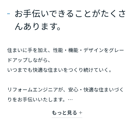
ームを結ぶコミュニケーションサイト。お得・便利・安心なコンテン
新卒者採用
のまちづくりを実現していきます。
ホームラウンジ リフォーム
ツや、ミサワホームからの大切なお知らせなど配信しています。
お手伝いできることがたくさ
栃木県
ミサワゼネラルソリューション
中途採用
これから住まいをご検討の方
ミサワオーナーズクラブ
んあります。
多彩な動画やこだわりが詰まった建築実例、注目の最新情報など、住
障がい者採用
群馬県
まいづくりを楽しく学べるデジタルラウンジです。
ホームラウンジ 新築・戸建て
ウエルネス事業
住まいに手を加え、性能・機能・デザインをグレー
埼玉県
ドアップしながら、
いつまでも快適な住まいをつくり続けていく。
海外事業
千葉県
リフォームエンジニアが、安心・快適な住まいづく
りをお手伝いいたします。
東京都
もっと見る
どうぞお気軽にお越しください。
神奈川県