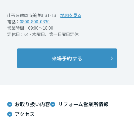
再開発・官民連携事業
土地活用実例
展示
場・
イベント情報
企業・IR
住まいるりんぐ（ロングサポート）
リフォーム事例
住まいづくりガイド
山形県鶴岡市美咲町31-13
地図を見る
分譲マンション開発事業
宮城県
カタログ請求
電話：
0800-800-0330
法人のお客さま
保証制度
営業時間：09:00～18:00
事業用
買う
ニュース
収益不動産・投資開発事業
住まいのご相談
定休日：火・水曜日、第一日曜日定休
アフターメンテナンス
秋田県
企業不動産活用（CRE）戦略
MISAWAについて
建築再生事業
事業用リノベーション
分譲住宅（建売・土地）検索
ミサワリフォーム
社宅建築
ミサワホームグループ
来場予約する
事業用売買
ホテル・旅館リフォーム
中古住宅検索
山形県
ご相談窓口
医療・介護・子育て・障がい福祉施設
IR情報
スムストック検索
リフォーム営業所
事業用地・事業用建物
SDGs
福島県
お客様センター
分譲マンション検索
これから土地活用・賃貸経営をご検討の方
分譲用地
環境活動
お取り扱い内容
リフォーム営業所情報
土地活用の基礎から長期安定経営を目指すオーナー様まで、賃貸経営
関東
売る
[MISAWA RELAY]
に役立つ多彩な情報を幅広くお届けします。
これからリフォームをご検討の方
アクセス
採用情報
茨城県
実例動画や基礎知識、収納の工夫など、理想の住まいを叶えるリフォ
ホームラウンジ 土地活用・賃貸経営
ームの具体策とアイデアを豊富にご用意しています。
住まいの売却
ミサワホームオーナーさま・リフォーム工事ご契約者さまとミサワホ
すべてのフィールドに新しい価値をデザインし、持続可能な未来志向