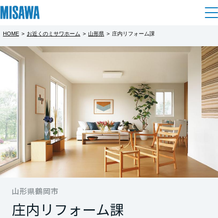
HOME
>
お近くのミサワホーム
>
山形県
>
庄内リフォーム課
住まい
都道府県を選択
建てる
土地活用
[注文住宅]
北海道
個人のお客さま
商品ラインアップ
リフォーム
北海道
デザイン
戸建て・マンション
賃貸住宅
まちづくり
東北
テクノロジー（住まいの性能）
賃貸併用住宅
複合開発・投資開発
ミサワリフォームとは
建築事例・建築実例
オーナーサポート
青森県
店舗・各種施設
リフォームの流れ
山形県鶴岡市
デザイナーズギャラリー
サポートメニュー
複合開発事業（ASMACI-アスマチ-）
土地活用モデルルーム見学
企
業・
IR情報
庄内リフォーム課
岩手県
リフォームメニュー
インテリア