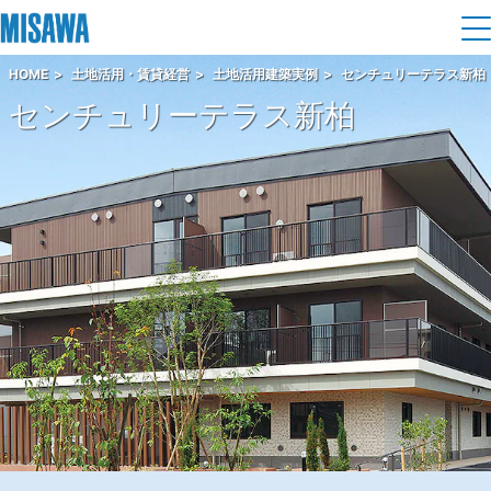
HOME
土地活用・賃貸経営
土地活用建築実例
センチュリーテラス新柏
住まい
センチュリーテラス新柏
建てる
土地活用
[注文住宅]
個人のお客さま
商品ラインアップ
リフォーム
デザイン
戸建て・マンション
賃貸住宅
まちづくり
テクノロジー（住まいの性能）
賃貸併用住宅
複合開発・投資開発
ミサワリフォームとは
建築事例・建築実例
オーナーサポート
店舗・各種施設
リフォームの流れ
デザイナーズギャラリー
サポートメニュー
複合開発事業（ASMACI-アスマチ-）
土地活用モデルルーム見学
企
業・
IR情報
リフォームメニュー
インテリア