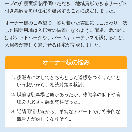
ホームを結ぶコミュニケーションサイト。お得・便利・安心なコン
新卒者採用
ープの介護実績を評価いただき、地域貢献できるサービス
のまちづくりを実現していきます。
ホームラウンジ リフォーム
テンツや、ミサワホームからの大切なお知らせなど配信しています。
付き高齢者向け住宅を建築することに決定しました。
ミサワゼネラルソリューション
中途採用
これから住まいをご検討の方
ミサワオーナーズクラブ
オーナー様のご希望で、落ち着いた雰囲気にこだわり、残
多彩な動画やこだわりが詰まった建築実例、注目の最新情報など、住
障がい者採用
した園芸用地は入居者の借景になるように配慮。敷地内に
まいづくりを楽しく学べるデジタルラウンジです。
はポケットパークや、バーベキューテラスを設けるなど、
入居者が楽しく過ごせる住宅が完成しました。
ホームラウンジ 新築・戸建て
ウエルネス事業
オーナー様の悩み
海外事業
後継者に対してきちんとした道標をつくりたいと
いう想いから、相続対策を検討。
以前は駐車場と庭があったが、稼働率の低下や管
理の大変さも懸念材料だった。
近隣周辺状況から、単純なアパートでは将来的な
競争力が厳しくなりそう…。