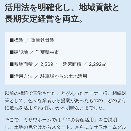
再開発・官民連携事業
土地活用実例
活用法を明確化し、
地域貢献と
展示
場・
イベント情報
企業・IR
住まいるりんぐ（ロングサポート）
リフォーム事例
住まいづくりガイド
分譲マンション開発事業
長期安定経営を両立。
カタログ請求
法人のお客さま
保証制度
事業用
買う
ニュース
収益不動産・投資開発事業
住まいのご相談
アフターメンテナンス
■構造 ／ 重量鉄骨造
企業不動産活用（CRE）戦略
MISAWAについて
建築再生事業
事業用リノベーション
分譲住宅（建売・土地）検索
ミサワリフォーム
■建設地 ／ 千葉県柏市
社宅建築
ミサワホームグループ
事業用売買
ホテル・旅館リフォーム
中古住宅検索
■敷地面積 ／ 2,569㎡ 延床面積 ／ 2,292㎡
ご相談窓口
医療・介護・子育て・障がい福祉施設
IR情報
スムストック検索
■活用方法 ／ 駐車場からの土地活用
リフォーム営業所
事業用地・事業用建物
SDGs
お客様センター
分譲マンション検索
これから土地活用・賃貸経営をご検討の方
以前の相続で苦労されたことがあったオーナー様。相続対
分譲用地
環境活動
策として、色々な業者から提案があったものの、どのよう
土地活用の基礎から長期安定経営を目指すオーナー様まで、賃貸経営
売る
[MISAWA RELAY]
に敷地を活用すれば良いか不明瞭なままでした。
に役立つ多彩な情報を幅広くお届けします。
これからリフォームをご検討の方
採用情報
実例動画や基礎知識、収納の工夫など、理想の住まいを叶えるリフォ
ホームラウンジ 土地活用・賃貸経営
そこで、ミサワホームでは「10の資産活用」をご説明
ームの具体策とアイデアを豊富にご用意しています。
住まいの売却
ミサワホームオーナーさま・リフォーム工事ご契約者さまとミサワ
し、土地の色分けからスタート。さらにミサワホームグル
すべてのフィールドに新しい価値をデザインし、持続可能な未来志向