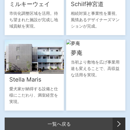
ミルキーウェイ
Schilf神宮道
市街化調整区域を活用。
待
相続対策と事業性を重視、
ち望まれた施設が完成し
地
風情あるデザイナーズ
マン
域貢献を実現。
ションが完成。
夢庵
当初より敷地を広げ
事業用
途も変えることで、
高収益
な活用を実現。
Stella Maris
愛犬家が納得する
設備と仕
様にこだわり、
満室経営を
実現。
一覧へ戻る