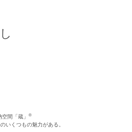
し
®
納空間「蔵」
めのいくつもの魅力がある。