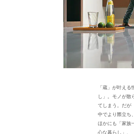
「蔵」が叶える
し」。モノが散
てしまう。だが
中でより際立ち
ほかにも「家族
心な暮らし」、