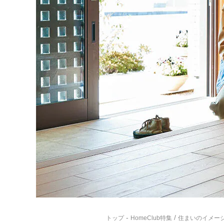
-
/
トップ
HomeClub特集
住まいのイメー