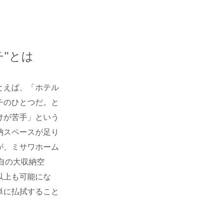
"とは
とえば、「ホテル
チのひとつだ。と
けが苦手」という
納スペースが足り
が、ミサワホーム
自の大収納空
以上も可能にな
単に払拭すること