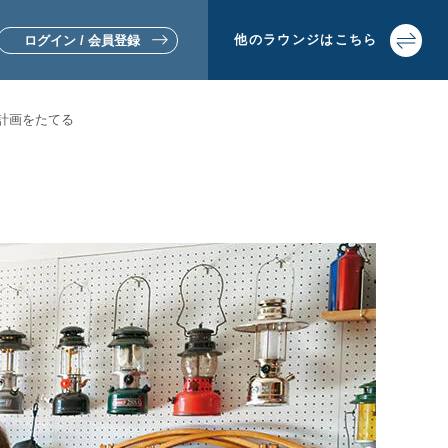
他の
ラウンジは
こちら
ログイン / 会員登録
計画をたてる
▼リフォームをお考えの方
▼土地活用・賃貸経営をお考えの方