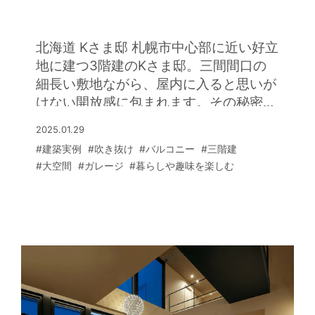
り出した三間間口の3層住宅
お酒を楽しんだり、お子さまの遊び場と
しても活躍しています。玄関ホールの続
きにしつらえたラグジュアリーなバーラ
北海道 Kさま邸 札幌市中心部に近い好立
ウンジも見逃せません。ここはゲストを
地に建つ3階建のKさま邸。三間間口の
ウェルカムドリンクでおもてなしするス
細長い敷地ながら、屋内に入ると思いが
ペース。ライトアップされた坪庭も美し
けない開放感に包まれます。その秘密は
く、贅沢なひとときを提供できます。さ
層の空間に吹き抜けと半屋外バルコニー
2025.01.29
らに2階には専用バルコニーで外気浴も
を取り入れ、さらにガラス壁で間仕切り
#建築実例
#吹き抜け
#バルコニー
#三階建
楽しめるサウナルームも設置。リゾート
を透明化したプランにありました。 1階
#大空間
#ガレージ
#暮らしや趣味を楽しむ
感に満ちた心豊かな家時間を満喫されて
にインナーガレージと洗面・浴室を配
います。
置。2階リビングと3階の寝室を吹き抜
けでつなぎ、リビングとダイニングキッ
チンの間に約8畳大のバルコニーを挟ん
だ間取りになっています。透明ガラスの
間仕切り壁を通して視線が縦横に抜ける
ので、どこにいても閉塞感がありませ
ん。 たとえば2階のダイニングにいると