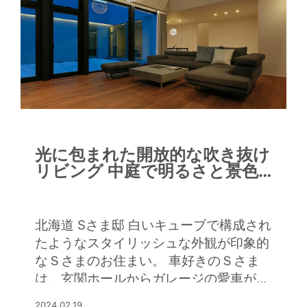
視線がバルコニーを介してリビングや戸
外へと広がり、3階の寝室からも吹き抜
けを介して階下のリビングやバルコニー
が眺められます。 磁器質タイルの床に
ガラスタイル張りのアクセント壁が映え
るクールなインテリアのリビングは、ご
夫妻の憩いの場。吹き抜けをゴージャス
な照明が彩ります。「断熱性能が高いか
ら、こんな吹き抜けにしても、冬を暖か
光に包まれた開放的な吹き抜け
く快適に過ごせるのがうれしいですね」
リビング 中庭で明るさと景色
とKさま。 料理好きのKさまは、ダイニ
を創り出した住まい
ングテーブルとフラットに一体化した
（特殊）塗材仕上げのスタイリッシュな
北海道 Sさま邸 白いキューブで構成され
キッチンもお気に入り。ご友人を招いて
たようなスタイリッシュな外観が印象的
手料理を振る舞うのを楽しみにされてい
なＳさまのお住まい。 車好きのＳさま
ます。気候の良い季節はバルコニーでお
は、玄関ホールからガレージの愛車が見
酒を楽しまれているそうです。駅の至近
える演出もお気に入りです。 外部に面
2024.02.19