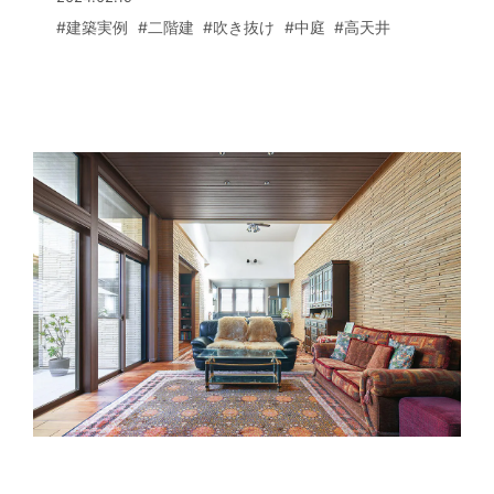
で高層建築が多いエリアながら、屋内で
した窓が少なく、一見、壁で閉じられた
#建築実例
#二階建
#吹き抜け
#中庭
#高天井
くつろいでいるとまるで別世界にいるか
建物のように見えますが、母屋とビルト
のよう。「意識がトランスする感覚に陥
インガレージの間を通る路地のようなア
ります」と笑顔で語るKさまです。
プローチを進むと、明るさと開放感に満
ちた別世界が広がっていました。大きな
中庭を囲むように吹き抜けのリビングと
ダイニングキッチンが配置され、中庭に
向かって開かれた南面の大きな窓から光
がふんだんに差し込みます。生活のしや
すさにもご満足の様子で「キッチンから
も寝室からも洗面・浴室に行きやすいの
で、洗濯家事はもちろん、朝の洗顔や身
支度もスムーズです」と奥さま。ＷＥＢ
サイトでミサワホーム北海道の建築設計
ユニット「MooS（ムース）」を知り、
その設計思想に惹かれて家づくりを相談
されたＳさま。期待を超えるプランにう