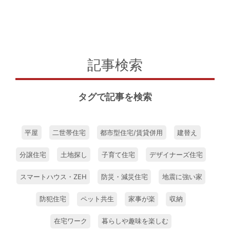
ンは夫の背丈に合わせてもらいました」
と奥さま。ダイニングの続きには書斎ス
ペースがあり、扉を閉じると個室になる
のでおこもり感も得られます。Ｔさまは
テレワークやリモート会議に活用し、英
記事検索
語講師の奥さまは授業の準備に使われて
いるそうです。 一方、リビングの天井
はダークな板張りに。アンティークな家
タグで記事を検索
具や味わい深いカシミール絨毯と調和し
て、クラシックな落ち着きが漂います。
平屋
二世帯住宅
都市型住宅/賃貸併用
建替え
リビングの大きなサッシの向こうには中
庭のようなテラスを介してお母さまのお
分譲住宅
土地探し
子育て住宅
デザイナーズ住宅
住まいがあり、気軽に行き来できます。
奥さまが教える英語教室は、寝室に面し
スマートハウス・ZEH
防災・減災住宅
地震に強い家
た長い廊下の先に設けました。「離れの
防犯住宅
ペット共生
家事が楽
収納
ような感覚で使えるので、リビングで夫
がくつろいでいても気兼ねなくレッスン
在宅ワーク
暮らしや趣味を楽しむ