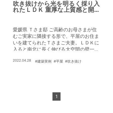
れしい驚きを感じたとのこと。「高い壁
吹き抜けから光を明るく採り入
で囲われているから、住宅街でありなが
れたＬＤＫ 重厚な上質感と開
ら外からの視線を気にせず、カーテンを
放感を兼ね備えた平屋の家
全開にしてくつろげますし、吹き抜けの
大きな窓から空の移ろいを眺められて気
愛媛県 Ｔさま邸 ご高齢のお母さまが住
持ちいいですね」と語ります。 こんな
むご実家に隣接する形で、平屋のお住ま
開放的な間取りにしても極寒の北海道で
いを建てられたＴさまご夫妻。ＬＤＫに
快適に暮らせるのは、高い断熱性を発揮
入ると南北に長く伸びる大空間の壁一面
する120mm厚の木質パネルに加え、
を外壁と同じ味わいあるタイル壁で演出
壁・床・天井まで断熱材を充填して、家
2022.04.28
#建築実例
#平屋
#吹き抜け
した重厚感のあるインテリアが印象的。
全体をまるごと断熱しているから。「日
北側のダイニングは吹き抜けの勾配天井
当たりがいいから冬も暖かくて、想像以
になっていて、リビングとの高低差がワ
上の心地よさです」とＳさまの顔がほこ
イドなＬＤＫにメリハリを生んでいま
ろびました。
す。吹き抜けの南側に設けた高い窓から
光がふんだんに差し込み、明るさも心地
1
よさも申し分ないとのこと。 「海釣り
が趣味の夫は料理も得意なので、キッチ