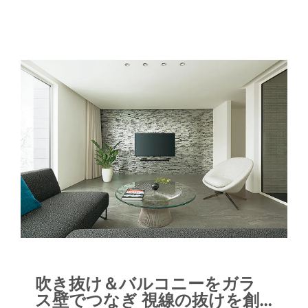
のように映え、高い窓からも空が広が
り、陽光がふんだんに差し込みます。こ
こにゲストを大勢招いてホームパーティ
ーをされることも多いそうです。リビン
グには、床を下げたピットスタイルのラ
ビットコーナーもあり、ペットのウサギ
も楽しそう。ＬＤＫの大きな窓の外には
フラットにタイルテラスと芝生の庭が広
がり、高くそびえるオリーブの大樹が心
地よい木陰を作っています。オリーブの
樹はＬＤＫからも、2階のサニタリーや
バルコニーからも眺められるＳさま邸の
シンボル。屋内を移動するごとに庭の眺
めが変化して、違った風景が楽しめま
す。 さらに庭の一角にルーバー屋根付
きのタイルテラスも設けて、アウトドア
吹き抜け＆バルコニーをガラ
のくつろぎスペースに。食事をしたり、
ス壁でつなぎ 視線の抜けを創