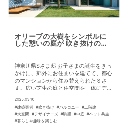
オリーブの大樹をシンボルに
した憩いの庭が 吹き抜けのリ
ビングとつながる癒やしの住
まい
神奈川県Sさま邸 お子さまの誕生をきっ
かけに、郊外にお住まいを建てて、都心
のマンションから住み替えられたＳさ
ま。広い芝生の庭と住空間を一体にデザ
インし、別荘地のような癒やしを感じる
2025.03.10
暮らしを叶えられました。 リビングを
#建築実例
#吹き抜け
#バルコニー
#二階建
吹き抜けにしたＬＤＫは約50帖もある
#大空間
#デザイナーズ
#眺望
#中庭
#ペット共生
大空間。大きな吹き抜けに光の格子を連
#暮らしや趣味を楽しむ
ねたようなペンダント照明がアート作品