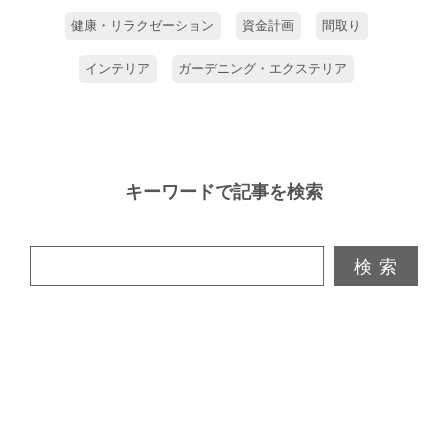
できるのがいいですね」と奥さま。生徒
さんたちもイタリアン家具や素敵な調度
健康・リラクゼーション
資金計画
間取り
品で彩られたサロン風の教室に通うのを
インテリア
ガーデニング・エクステリア
楽しみにされているそう。「憧れていた
通りの暮らしができて大満足です」とご
夫妻に笑顔が広がりました。
キーワードで記事を検索
検 索