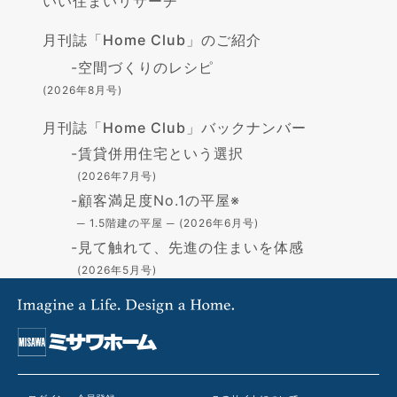
いい住まいリサーチ
月刊誌「Home Club」のご紹介
-
空間づくりのレシピ
(2026年8月号)
月刊誌「Home Club」バックナンバー
-
賃貸併用住宅という選択
(2026年7月号)
-
顧客満足度No.1の平屋※
─ 1.5階建の平屋 ─ (2026年6月号)
-
見て触れて、先進の住まいを体感
(2026年5月号)
-
高断熱の住まい - GX志向型住宅-
(2026年4月号)
-
住まいづくりの資金
(2026年3月号)
-
「蔵」で叶える憧れの暮らし
(2026年2月号)