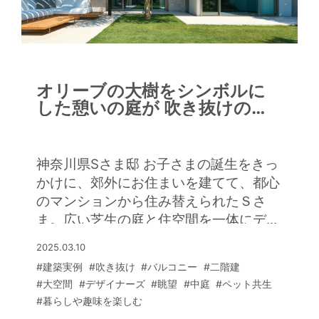
オリーブの大樹をシンボルに
した憩いの庭が 吹き抜けのリ
ビングとつながる癒やしの住
まい
神奈川県Sさま邸 お子さまの誕生をきっ
かけに、郊外にお住まいを建てて、都心
のマンションから住み替えられたＳさ
ま。広い芝生の庭と住空間を一体にデザ
インし、別荘地のような癒やしを感じる
2025.03.10
暮らしを叶えられました。 リビングを
#建築実例
#吹き抜け
#バルコニー
#二階建
吹き抜けにしたＬＤＫは約50帖もある
#大空間
#デザイナーズ
#眺望
#中庭
#ペット共生
大空間。大きな吹き抜けに光の格子を連
#暮らしや趣味を楽しむ
ねたようなペンダント照明がアート作品