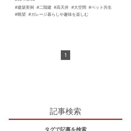
で高層建築が多いエリアながら、屋内で
こから見える景色はまるで絵画を切り取
#建築実例
#二階建
#高天井
#大空間
#ペット共生
くつろいでいるとまるで別世界にいるか
ったかのよう。美しい山を借景に、ゆっ
#眺望
#ガレージ暮らしや趣味を楽しむ
のよう。「意識がトランスする感覚に陥
たりと心地よい時間が流れています。
ります」と笑顔で語るKさまです。
土間スペースを広く取った玄関は愛犬と
の散歩の支度をするのにも便利だそう。
玄関からインナーガレージや中庭を見な
がらリビングへと続くタイル張りの廊下
1
は、美術館の回廊のような佇まいで、サ
ニタリーなどのプライベートエリアを壁
で隠すようにレイアウトしています。
すっきりと洗練されたインテリアにも目
が惹きつけられます。床と天井、建具の
色調はモノトーンで統一感を持たせ、装
飾を抑えながら直線を意識したシンプル
な空間デザインに。タイル張りの床は愛
記事検索
犬たちが楽しく走り回れるよう、滑りに
くい素材を採用しました。一方、キッチ
タグで記事を検索