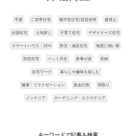
ンの壁面収納やパントリー、リビングか
ら見えない位置に設けた大容量の収納な
どでスッキリ片付く暮らしを実現。機能
平屋
二世帯住宅
都市型住宅/賃貸併用
建替え
的でありながら、生活感を出さないよう
に考えられた収納プランが美しい暮らし
分譲住宅
土地探し
子育て住宅
デザイナーズ住宅
を支えています。 「ソファに座って景
スマートハウス・ZEH
防災・減災住宅
地震に強い家
色を眺めたり、愛犬と一緒に遊んだり。
大きな窓から四季折々に変化していく山
防犯住宅
ペット共生
家事が楽
収納
の姿を楽しむことができるので、家時間
が格別なものになりました」と微笑むＴ
在宅ワーク
暮らしや趣味を楽しむ
さま。こんなに開放的な大空間なのに、
健康・リラクゼーション
資金計画
間取り
高い断熱性能に守られて一年を通して心
地よく、「寒さが厳しい岩手の冬も暖か
インテリア
ガーデニング・エクステリア
く快適に過ごせました」とお喜びです。
キーワードで記事を検索