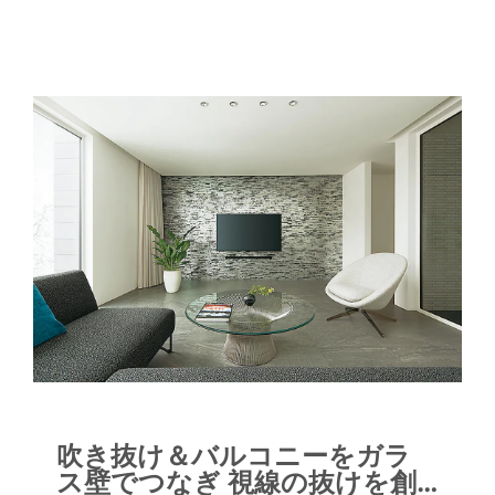
のように映え、高い窓からも空が広が
り、陽光がふんだんに差し込みます。こ
こにゲストを大勢招いてホームパーティ
ーをされることも多いそうです。リビン
グには、床を下げたピットスタイルのラ
ビットコーナーもあり、ペットのウサギ
も楽しそう。ＬＤＫの大きな窓の外には
フラットにタイルテラスと芝生の庭が広
がり、高くそびえるオリーブの大樹が心
地よい木陰を作っています。オリーブの
樹はＬＤＫからも、2階のサニタリーや
バルコニーからも眺められるＳさま邸の
シンボル。屋内を移動するごとに庭の眺
めが変化して、違った風景が楽しめま
す。 さらに庭の一角にルーバー屋根付
きのタイルテラスも設けて、アウトドア
吹き抜け＆バルコニーをガラ
のくつろぎスペースに。食事をしたり、
ス壁でつなぎ 視線の抜けを創