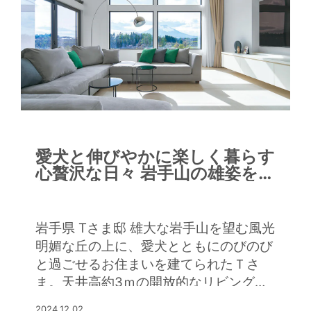
視線がバルコニーを介してリビングや戸
外へと広がり、3階の寝室からも吹き抜
けを介して階下のリビングやバルコニー
が眺められます。 磁器質タイルの床に
ガラスタイル張りのアクセント壁が映え
るクールなインテリアのリビングは、ご
夫妻の憩いの場。吹き抜けをゴージャス
な照明が彩ります。「断熱性能が高いか
ら、こんな吹き抜けにしても、冬を暖か
愛犬と伸びやかに楽しく暮らす
く快適に過ごせるのがうれしいですね」
心贅沢な日々 岩手山の雄姿を一
とKさま。 料理好きのKさまは、ダイニ
望する眺めのいい住まい
ングテーブルとフラットに一体化した
（特殊）塗材仕上げのスタイリッシュな
岩手県 Tさま邸 雄大な岩手山を望む風光
キッチンもお気に入り。ご友人を招いて
明媚な丘の上に、愛犬とともにのびのび
手料理を振る舞うのを楽しみにされてい
と過ごせるお住まいを建てられたＴさ
ます。気候の良い季節はバルコニーでお
ま。天井高約3ｍの開放的なリビングに
酒を楽しまれているそうです。駅の至近
は、壁いっぱいに大きな窓が広がり、そ
2024.12.02