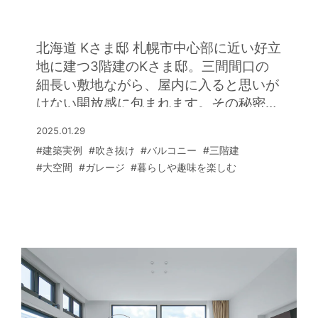
り出した三間間口の3層住宅
お酒を楽しんだり、お子さまの遊び場と
しても活躍しています。玄関ホールの続
きにしつらえたラグジュアリーなバーラ
北海道 Kさま邸 札幌市中心部に近い好立
ウンジも見逃せません。ここはゲストを
地に建つ3階建のKさま邸。三間間口の
ウェルカムドリンクでおもてなしするス
細長い敷地ながら、屋内に入ると思いが
ペース。ライトアップされた坪庭も美し
けない開放感に包まれます。その秘密は
く、贅沢なひとときを提供できます。さ
層の空間に吹き抜けと半屋外バルコニー
2025.01.29
らに2階には専用バルコニーで外気浴も
を取り入れ、さらにガラス壁で間仕切り
#建築実例
#吹き抜け
#バルコニー
#三階建
楽しめるサウナルームも設置。リゾート
を透明化したプランにありました。 1階
#大空間
#ガレージ
#暮らしや趣味を楽しむ
感に満ちた心豊かな家時間を満喫されて
にインナーガレージと洗面・浴室を配
います。
置。2階リビングと3階の寝室を吹き抜
けでつなぎ、リビングとダイニングキッ
チンの間に約8畳大のバルコニーを挟ん
だ間取りになっています。透明ガラスの
間仕切り壁を通して視線が縦横に抜ける
ので、どこにいても閉塞感がありませ
ん。 たとえば2階のダイニングにいると