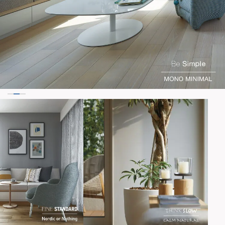
再開発・官民連携事業
土地活用実例
展示
場・
イベント情報
企業・IR
住まいるりんぐ（ロングサポート）
リフォーム事例
住まいづくりガイド
分譲マンション開発事業
カタログ請求
法人のお客さま
保証制度
事業用
買う
ニュース
収益不動産・投資開発事業
住まいのご相談
アフターメンテナンス
企業不動産活用（CRE）戦略
MISAWAについて
建築再生事業
事業用リノベーション
分譲住宅（建売・土地）検索
ミサワリフォーム
社宅建築
ミサワホームグループ
事業用売買
ホテル・旅館リフォーム
中古住宅検索
ご相談窓口
医療・介護・子育て・障がい福祉施設
IR情報
スムストック検索
リフォーム営業所
事業用地・事業用建物
SDGs
お客様センター
分譲マンション検索
これから土地活用・賃貸経営をご検討の方
分譲用地
環境活動
土地活用の基礎から長期安定経営を目指すオーナー様まで、賃貸経営
売る
[MISAWA RELAY]
に役立つ多彩な情報を幅広くお届けします。
これからリフォームをご検討の方
採用情報
実例動画や基礎知識、収納の工夫など、理想の住まいを叶えるリフォ
ホームラウンジ 土地活用・賃貸経営
ームの具体策とアイデアを豊富にご用意しています。
住まいの売却
ミサワホームオーナーさま・リフォーム工事ご契約者さまとミサワホ
すべてのフィールドに新しい価値をデザインし、持続可能な未来志向