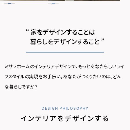
ームを結ぶコミュニケーションサイト。お得・便利・安心なコンテン
新卒者採用
のまちづくりを実現していきます。
ホームラウンジ リフォーム
ツや、ミサワホームからの大切なお知らせなど配信しています。
ミサワゼネラルソリューション
中途採用
これから住まいをご検討の方
ミサワオーナーズクラブ
多彩な動画やこだわりが詰まった建築実例、注目の最新情報など、住
障がい者採用
“ 家をデザインすることは
まいづくりを楽しく学べるデジタルラウンジです。
暮らしをデザインすること ”
ホームラウンジ 新築・戸建て
ウエルネス事業
ミサワホームのインテリアデザインで、
もっとあなたらしいライ
海外事業
フスタイルの実現をお手伝い。
あなたがつくりたいのは、どん
な暮らしですか？
DESIGN PHILOSOPHY
インテリアをデザインする