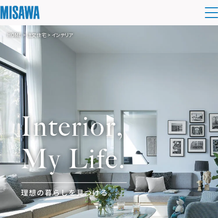
HOME
>
注文住宅
> インテリア
住まい
建てる
土地活用
[注文住宅]
個人のお客さま
商品ラインアップ
リフォーム
デザイン
戸建て・マンション
賃貸住宅
まちづくり
テクノロジー（住まいの性能）
賃貸併用住宅
複合開発・投資開発
ミサワリフォームとは
オーナーサポート
建築事例・建築実例
店舗・各種施設
リフォームの流れ
デザイナーズギャラリー
サポートメニュー
複合開発事業（ASMACI-アスマチ-）
企
業・
IR情報
土地活用モデルルーム見学
リフォームメニュー
インテリア