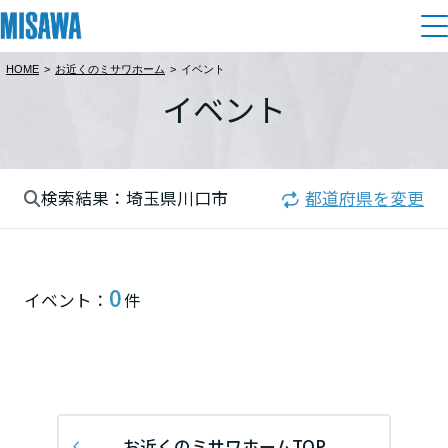
HOME
>
お近くのミサワホーム
>
イベント
住まい
イベント
都道府県を選択
建てる
土地活用
[注文住宅]
北海道
検索結果：埼玉県川口市
都道府県を変更
個人のお客さま
商品ラインアップ
リフォーム
北海道
デザイン
戸建て・マンション
賃貸住宅
まちづくり
0
東北
イベント：
件
テクノロジー（住まいの性能）
賃貸併用住宅
複合開発・投資開発
ミサワリフォームとは
建築事例・建築実例
オーナーサポート
青森県
店舗・各種施設
リフォームの流れ
デザイナーズギャラリー
サポートメニュー
複合開発事業（ASMACI-アスマチ-）
土地活用モデルルーム見学
企
業・
IR情報
岩手県
リフォームメニュー
インテリア
お近くのミサワホームTOP