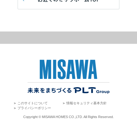
再開発・官民連携事業
土地活用実例
展示
場・
イベント情報
企業・IR
住まいるりんぐ（ロングサポート）
リフォーム事例
住まいづくりガイド
分譲マンション開発事業
宮城県
カタログ請求
法人のお客さま
保証制度
事業用
買う
ニュース
収益不動産・投資開発事業
住まいのご相談
アフターメンテナンス
秋田県
企業不動産活用（CRE）戦略
MISAWAについて
建築再生事業
事業用リノベーション
分譲住宅（建売・土地）検索
ミサワリフォーム
社宅建築
ミサワホームグループ
事業用売買
ホテル・旅館リフォーム
中古住宅検索
山形県
ご相談窓口
医療・介護・子育て・障がい福祉施設
IR情報
スムストック検索
リフォーム営業所
事業用地・事業用建物
SDGs
福島県
お客様センター
分譲マンション検索
これから土地活用・賃貸経営をご検討の方
分譲用地
環境活動
＞
このサイトについて
＞
情報セキュリティ基本方針
土地活用の基礎から長期安定経営を目指すオーナー様まで、賃貸経営
関東
＞
プライバシーポリシー
売る
[MISAWA RELAY]
に役立つ多彩な情報を幅広くお届けします。
これからリフォームをご検討の方
Copyright © MISAWA HOMES CO.,LTD. All Rights Reserved.
採用情報
茨城県
実例動画や基礎知識、収納の工夫など、理想の住まいを叶えるリフォ
ホームラウンジ 土地活用・賃貸経営
ームの具体策とアイデアを豊富にご用意しています。
住まいの売却
ミサワホームオーナーさま・リフォーム工事ご契約者さまとミサワホ
すべてのフィールドに新しい価値をデザインし、持続可能な未来志向