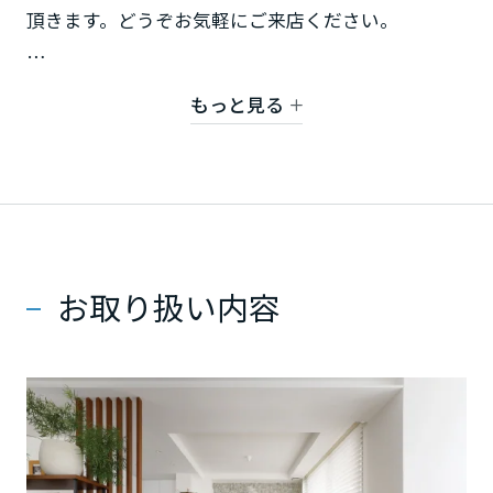
ミサワアイデンティティ
頂きます。どうぞお気軽にご来店ください。
甲信越・北陸
富山県
もっと見る
【対象地域】 千葉市（美浜区、花見川区、中央区、
緑区）、習志野市一部、市原市一部
新潟県
リフォーム事例をご覧になりたい方はこちら
石川県
お取り扱い内容
福井県
山梨県