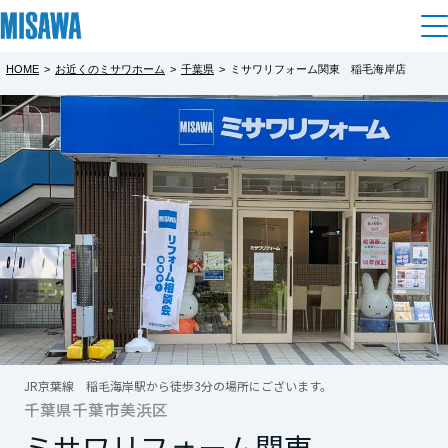
HOME
>
お近くのミサワホーム
>
千葉県
>
ミサワリフォーム関東 稲毛海岸店
住まい
都道府県を選択
建てる
土地活用
[注文住宅]
北海道
個人のお客さま
商品ラインアップ
リフォーム
北海道
デザイン
戸建て・マンション
賃貸住宅
まちづくり
東北
テクノロジー（住まいの性能）
賃貸併用住宅
複合開発・投資開発
ミサワリフォームとは
建築事例・建築実例
オーナーサポート
青森県
店舗・各種施設
JR京葉線 稲毛海岸駅から徒歩3分の場所にございます。
リフォームの流れ
デザイナーズギャラリー
千葉県千葉市美浜区
サポートメニュー
複合開発事業（ASMACI-アスマチ-）
土地活用モデルルーム見学
企
業・
IR情報
岩手県
ミサワリフォーム関東
リフォームメニュー
インテリア