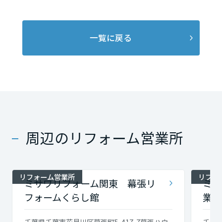
一覧に戻る
周辺のリフォーム営業所
リフォーム営業所
リフォ
ミサワリフォーム関東 幕張リ
ミサ
フォームくらし館
業所
千葉県千葉市花見川区幕張町5-417-7幕張ハウ
千葉