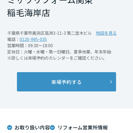
再開発・官民連携事業
土地活用実例
展示
場・
イベント情報
稲毛海岸店
企業・IR
住まいるりんぐ（ロングサポート）
リフォーム事例
住まいづくりガイド
分譲マンション開発事業
宮城県
カタログ請求
法人のお客さま
保証制度
事業用
買う
ニュース
収益不動産・投資開発事業
住まいのご相談
千葉県千葉市美浜区高洲3-11-3 第二並木ビル
地図を見る
アフターメンテナンス
電話：
0120-995-035
秋田県
企業不動産活用（CRE）戦略
MISAWAについて
建築再生事業
営業時間：09:30～18:00
事業用リノベーション
分譲住宅（建売・土地）検索
ミサワリフォーム
定休日：火曜・水曜・第一日曜日、夏季休業、年末年始
社宅建築
ミサワホームグループ
※詳しくは来場予約のカレンダーをご確認ください。
事業用売買
ホテル・旅館リフォーム
中古住宅検索
山形県
ご相談窓口
医療・介護・子育て・障がい福祉施設
IR情報
スムストック検索
リフォーム営業所
来場予約する
事業用地・事業用建物
SDGs
福島県
お客様センター
分譲マンション検索
これから土地活用・賃貸経営をご検討の方
分譲用地
環境活動
土地活用の基礎から長期安定経営を目指すオーナー様まで、賃貸経営
関東
売る
[MISAWA RELAY]
に役立つ多彩な情報を幅広くお届けします。
これからリフォームをご検討の方
採用情報
茨城県
実例動画や基礎知識、収納の工夫など、理想の住まいを叶えるリフォ
ホームラウンジ 土地活用・賃貸経営
お取り扱い内容
リフォーム営業所情報
ームの具体策とアイデアを豊富にご用意しています。
住まいの売却
ミサワホームオーナーさま・リフォーム工事ご契約者さまとミサワホ
すべてのフィールドに新しい価値をデザインし、持続可能な未来志向