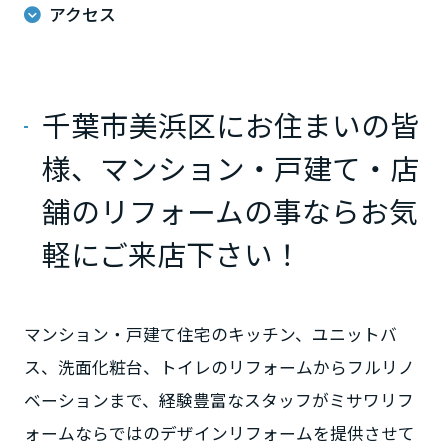
ームを結ぶコミュニケーションサイト。お得・便利・安心なコンテン
新卒者採用
アクセス
のまちづくりを実現していきます。
ホームラウンジ リフォーム
ツや、ミサワホームからの大切なお知らせなど配信しています。
栃木県
ミサワゼネラルソリューション
中途採用
これから住まいをご検討の方
ミサワオーナーズクラブ
多彩な動画やこだわりが詰まった建築実例、注目の最新情報など、住
障がい者採用
群馬県
千葉市美浜区にお住まいの皆
まいづくりを楽しく学べるデジタルラウンジです。
様、マンション・戸建て・店
ホームラウンジ 新築・戸建て
ウエルネス事業
埼玉県
舗のリフォームの事ならお気
海外事業
軽にご来店下さい！
千葉県
マンション・戸建て住宅のキッチン、ユニットバ
東京都
ス、洗面化粧台、トイレのリフォームからフルリノ
ベーションまで、経験豊富なスタッフがミサワリフ
神奈川県
ォームならではのデザインリフォームを提供させて