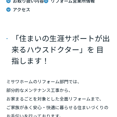
お取り扱い内容
リフォーム営業所情報
ームを結ぶコミュニケーションサイト。お得・便利・安心なコンテン
新卒者採用
のまちづくりを実現していきます。
ホームラウンジ リフォーム
ツや、ミサワホームからの大切なお知らせなど配信しています。
アクセス
栃木県
ミサワゼネラルソリューション
中途採用
これから住まいをご検討の方
ミサワオーナーズクラブ
多彩な動画やこだわりが詰まった建築実例、注目の最新情報など、住
障がい者採用
群馬県
まいづくりを楽しく学べるデジタルラウンジです。
「住まいの生涯サポートが出
ホームラウンジ 新築・戸建て
ウエルネス事業
来るハウスドクター」を 目
埼玉県
指します！
海外事業
千葉県
ミサワホームのリフォーム部門では、
東京都
部分的なメンテナンス工事から、
お家まるごとを対象とした全面リフォームまで、
ご家族が永く安心・快適に暮らせる住まいづくりの
神奈川県
お手伝いを行っております。