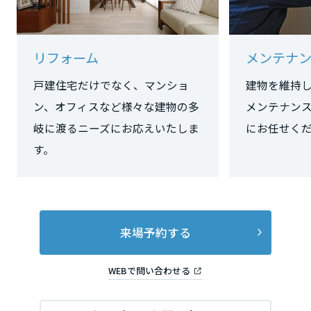
長野県
リフォーム
メンテナ
東海エリア
戸建住宅だけでなく、マンショ
建物を維持
岐阜県
ン、オフィスなど様々な建物の多
メンテナン
岐に渡るニーズにお応えいたしま
にお任せく
す。
静岡県
愛知県
来場予約する
三重県
WEBで問い合わせる
近畿エリア