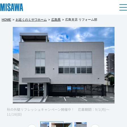
HOME
>
お近くのミサワホーム
>
広島県
>
広島支店 リフォーム部
住まい
都道府県を選択
建てる
土地活用
[注文住宅]
北海道
個人のお客さま
商品ラインアップ
リフォーム
北海道
デザイン
戸建て・マンション
賃貸住宅
まちづくり
東北
テクノロジー（住まいの性能）
賃貸併用住宅
複合開発・投資開発
ミサワリフォームとは
建築事例・建築実例
オーナーサポート
青森県
店舗・各種施設
リフォームの流れ
デザイナーズギャラリー
サポートメニュー
複合開発事業（ASMACI-アスマチ-）
土地活用モデルルーム見学
企
業・
IR情報
岩手県
リフォームメニュー
インテリア