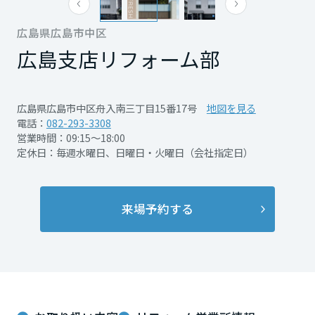
再開発・官民連携事業
土地活用実例
展示
場・
イベント情報
企業・IR
住まいるりんぐ（ロングサポート）
リフォーム事例
住まいづくりガイド
広島県広島市中区
分譲マンション開発事業
宮城県
カタログ請求
法人のお客さま
広島支店
リフォーム部
保証制度
事業用
買う
ニュース
収益不動産・投資開発事業
住まいのご相談
アフターメンテナンス
秋田県
企業不動産活用（CRE）戦略
MISAWAについて
建築再生事業
広島県広島市中区舟入南三丁目15番17号
地図を見る
事業用リノベーション
分譲住宅（建売・土地）検索
ミサワリフォーム
電話：
082-293-3308
社宅建築
ミサワホームグループ
営業時間：09:15～18:00
事業用売買
ホテル・旅館リフォーム
中古住宅検索
山形県
定休日：毎週水曜日、日曜日・火曜日（会社指定日）
ご相談窓口
医療・介護・子育て・障がい福祉施設
IR情報
スムストック検索
リフォーム営業所
事業用地・事業用建物
SDGs
福島県
来場予約する
お客様センター
分譲マンション検索
これから土地活用・賃貸経営をご検討の方
分譲用地
環境活動
土地活用の基礎から長期安定経営を目指すオーナー様まで、賃貸経営
関東
売る
[MISAWA RELAY]
に役立つ多彩な情報を幅広くお届けします。
これからリフォームをご検討の方
採用情報
茨城県
実例動画や基礎知識、収納の工夫など、理想の住まいを叶えるリフォ
ホームラウンジ 土地活用・賃貸経営
ームの具体策とアイデアを豊富にご用意しています。
住まいの売却
ミサワホームオーナーさま・リフォーム工事ご契約者さまとミサワホ
すべてのフィールドに新しい価値をデザインし、持続可能な未来志向