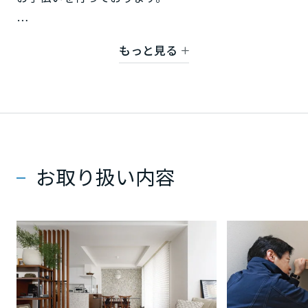
ミサワアイデンティティ
甲信越・北陸
先ずは、どんな事でもご相談ください。
もっと見る
富山県
ミサワホーム中国(株)
広島支店 リフォーム部
新潟県
TEL 082-293-3308
石川県
お取り扱い内容
福井県
山梨県