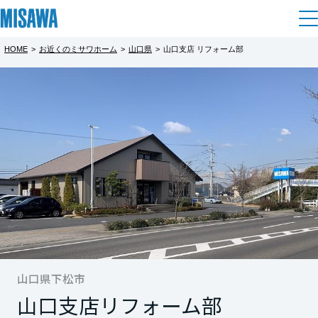
HOME
>
お近くのミサワホーム
>
山口県
>
山口支店 リフォーム部
住まい
都道府県を選択
建てる
土地活用
[注文住宅]
北海道
個人のお客さま
商品ラインアップ
リフォーム
北海道
デザイン
戸建て・マンション
賃貸住宅
まちづくり
東北
テクノロジー（住まいの性能）
賃貸併用住宅
複合開発・投資開発
ミサワリフォームとは
建築事例・建築実例
オーナーサポート
青森県
店舗・各種施設
リフォームの流れ
山口県下松市
デザイナーズギャラリー
サポートメニュー
複合開発事業（ASMACI-アスマチ-）
土地活用モデルルーム見学
企
業・
IR情報
山口支店
リフォーム部
岩手県
リフォームメニュー
インテリア