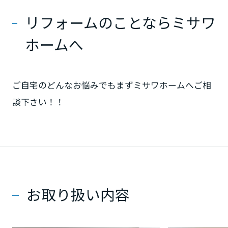
ームを結ぶコミュニケーションサイト。お得・便利・安心なコンテン
新卒者採用
のまちづくりを実現していきます。
ホームラウンジ リフォーム
ツや、ミサワホームからの大切なお知らせなど配信しています。
リフォームのことならミサワ
栃木県
ミサワゼネラルソリューション
中途採用
これから住まいをご検討の方
ミサワオーナーズクラブ
ホームへ
多彩な動画やこだわりが詰まった建築実例、注目の最新情報など、住
障がい者採用
群馬県
まいづくりを楽しく学べるデジタルラウンジです。
ホームラウンジ 新築・戸建て
ウエルネス事業
ご自宅のどんなお悩みでもまずミサワホームへご相
埼玉県
談下さい！！
海外事業
千葉県
東京都
お取り扱い内容
神奈川県