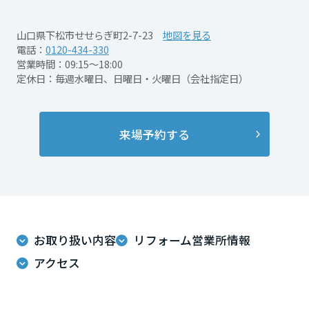
再開発・官民連携事業
土地活用実例
展示
場・
イベント情報
企業・IR
住まいるりんぐ（ロングサポート）
リフォーム事例
住まいづくりガイド
山口県下松市せせらぎ町2-7-23
地図を見る
分譲マンション開発事業
宮城県
カタログ請求
電話：
0120-434-330
法人のお客さま
保証制度
営業時間：09:15～18:00
事業用
買う
ニュース
収益不動産・投資開発事業
住まいのご相談
定休日：毎週水曜日、日曜日・火曜日（会社指定日）
アフターメンテナンス
秋田県
企業不動産活用（CRE）戦略
MISAWAについて
建築再生事業
事業用リノベーション
分譲住宅（建売・土地）検索
ミサワリフォーム
社宅建築
ミサワホームグループ
来場予約する
事業用売買
ホテル・旅館リフォーム
中古住宅検索
山形県
ご相談窓口
医療・介護・子育て・障がい福祉施設
IR情報
スムストック検索
リフォーム営業所
事業用地・事業用建物
SDGs
福島県
お客様センター
分譲マンション検索
これから土地活用・賃貸経営をご検討の方
分譲用地
環境活動
お取り扱い内容
リフォーム営業所情報
土地活用の基礎から長期安定経営を目指すオーナー様まで、賃貸経営
関東
売る
[MISAWA RELAY]
に役立つ多彩な情報を幅広くお届けします。
これからリフォームをご検討の方
アクセス
採用情報
茨城県
実例動画や基礎知識、収納の工夫など、理想の住まいを叶えるリフォ
ホームラウンジ 土地活用・賃貸経営
ームの具体策とアイデアを豊富にご用意しています。
住まいの売却
ミサワホームオーナーさま・リフォーム工事ご契約者さまとミサワホ
すべてのフィールドに新しい価値をデザインし、持続可能な未来志向