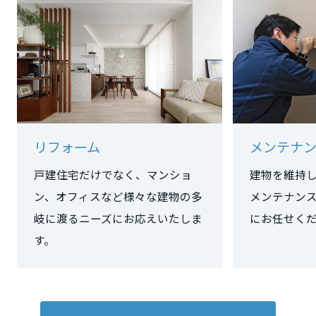
ミサワアイデンティティ
甲信越・北陸
富山県
新潟県
リフォーム
メンテナ
石川県
戸建住宅だけでなく、マンショ
建物を維持
ン、オフィスなど様々な建物の多
メンテナン
岐に渡るニーズにお応えいたしま
にお任せく
福井県
す。
山梨県