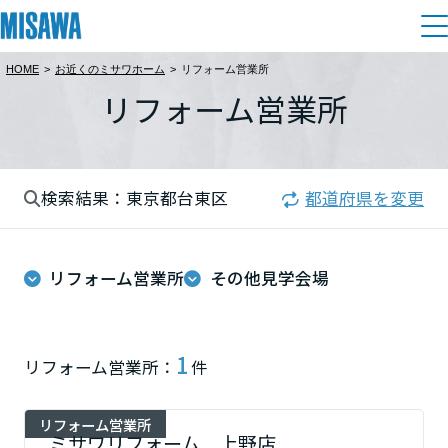
HOME
>
お近くのミサワホーム
>
リフォーム営業所
住まい
リフォーム営業所
都道府県を選択
建てる
土地活用
[注文住宅]
北海道
検索結果：東京都台東区
都道府県を変更
個人のお客さま
商品ラインアップ
リフォーム
北海道
デザイン
リフォーム営業所
その他見学会場
戸建て・マンション
賃貸住宅
まちづくり
東北
テクノロジー（住まいの性能）
賃貸併用住宅
複合開発・投資開発
ミサワリフォームとは
建築事例・建築実例
オーナーサポート
青森県
1
リフォーム営業所：
件
店舗・各種施設
リフォームの流れ
デザイナーズギャラリー
サポートメニュー
複合開発事業（ASMACI-アスマチ-）
土地活用モデルルーム見学
企
業・
IR情報
リフォーム営業所
岩手県
リフォームメニュー
インテリア
ミサワリフォーム 上野店