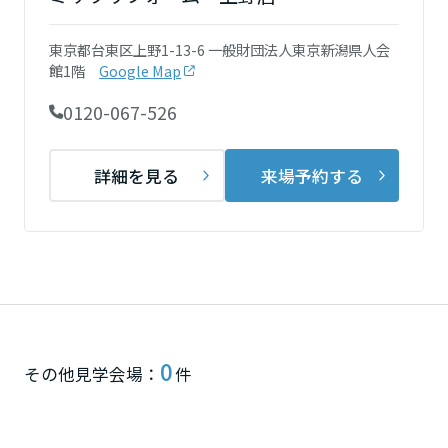
再開発・官民連携事業
土地活用実例
展示
場・
イベント情報
企業・IR
住まいるりんぐ（ロングサポート）
リフォーム事例
住まいづくりガイド
東京都台東区上野1-13-6 一般財団法人東京新潟県人会
分譲マンション開発事業
宮城県
カタログ請求
館1階
Google Map
法人のお客さま
保証制度
事業用
買う
ニュース
収益不動産・投資開発事業
住まいのご相談
0120-067-526
アフターメンテナンス
秋田県
企業不動産活用（CRE）戦略
MISAWAについて
建築再生事業
事業用リノベーション
分譲住宅（建売・土地）検索
ミサワリフォーム
詳細を見る
来場予約する
社宅建築
ミサワホームグループ
事業用売買
ホテル・旅館リフォーム
中古住宅検索
山形県
ご相談窓口
医療・介護・子育て・障がい福祉施設
IR情報
スムストック検索
リフォーム営業所
事業用地・事業用建物
SDGs
福島県
お客様センター
分譲マンション検索
これから土地活用・賃貸経営をご検討の方
分譲用地
環境活動
土地活用の基礎から長期安定経営を目指すオーナー様まで、賃貸経営
関東
売る
0
[MISAWA RELAY]
に役立つ多彩な情報を幅広くお届けします。
これからリフォームをご検討の方
その他見学会場：
件
採用情報
茨城県
実例動画や基礎知識、収納の工夫など、理想の住まいを叶えるリフォ
ホームラウンジ 土地活用・賃貸経営
ームの具体策とアイデアを豊富にご用意しています。
住まいの売却
ミサワホームオーナーさま・リフォーム工事ご契約者さまとミサワホ
すべてのフィールドに新しい価値をデザインし、持続可能な未来志向