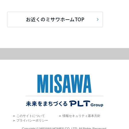
ームを結ぶコミュニケーションサイト。お得・便利・安心なコンテン
新卒者採用
のまちづくりを実現していきます。
ホームラウンジ リフォーム
ツや、ミサワホームからの大切なお知らせなど配信しています。
栃木県
ミサワゼネラルソリューション
中途採用
これから住まいをご検討の方
ミサワオーナーズクラブ
お近くのミサワホームTOP
多彩な動画やこだわりが詰まった建築実例、注目の最新情報など、住
障がい者採用
群馬県
まいづくりを楽しく学べるデジタルラウンジです。
ホームラウンジ 新築・戸建て
ウエルネス事業
埼玉県
海外事業
千葉県
東京都
＞
このサイトについて
＞
情報セキュリティ基本方針
神奈川県
＞
プライバシーポリシー
Copyright © MISAWA HOMES CO.,LTD. All Rights Reserved.