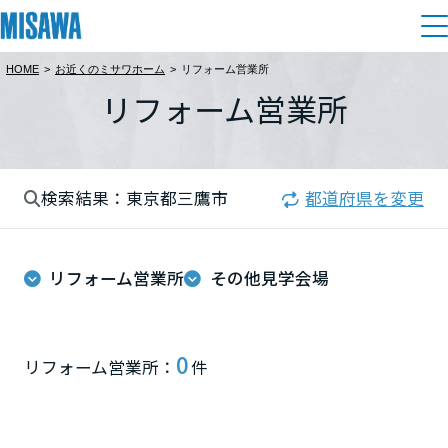
HOME
>
お近くのミサワホーム
>
リフォーム営業所
住まい
リフォーム営業所
都道府県を選択
建てる
土地活用
[注文住宅]
北海道
検索結果：東京都三鷹市
都道府県を変更
個人のお客さま
商品ラインアップ
リフォーム
北海道
デザイン
リフォーム営業所
その他見学会場
戸建て・マンション
賃貸住宅
まちづくり
東北
テクノロジー（住まいの性能）
賃貸併用住宅
複合開発・投資開発
ミサワリフォームとは
建築事例・建築実例
オーナーサポート
青森県
0
リフォーム営業所：
件
店舗・各種施設
リフォームの流れ
デザイナーズギャラリー
サポートメニュー
複合開発事業（ASMACI-アスマチ-）
土地活用モデルルーム見学
企
業・
IR情報
岩手県
リフォームメニュー
インテリア