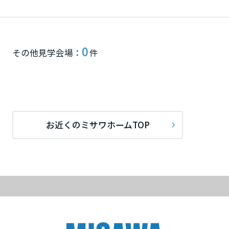
再開発・官民連携事業
土地活用実例
展示
場・
イベント情報
企業・IR
住まいるりんぐ（ロングサポート）
リフォーム事例
住まいづくりガイド
分譲マンション開発事業
宮城県
カタログ請求
法人のお客さま
保証制度
事業用
0
買う
ニュース
その他見学会場：
件
収益不動産・投資開発事業
住まいのご相談
アフターメンテナンス
秋田県
企業不動産活用（CRE）戦略
MISAWAについて
建築再生事業
事業用リノベーション
分譲住宅（建売・土地）検索
ミサワリフォーム
社宅建築
ミサワホームグループ
事業用売買
ホテル・旅館リフォーム
中古住宅検索
山形県
ご相談窓口
医療・介護・子育て・障がい福祉施設
IR情報
お近くのミサワホームTOP
スムストック検索
リフォーム営業所
事業用地・事業用建物
SDGs
福島県
お客様センター
分譲マンション検索
これから土地活用・賃貸経営をご検討の方
分譲用地
環境活動
土地活用の基礎から長期安定経営を目指すオーナー様まで、賃貸経営
関東
売る
[MISAWA RELAY]
に役立つ多彩な情報を幅広くお届けします。
これからリフォームをご検討の方
採用情報
茨城県
実例動画や基礎知識、収納の工夫など、理想の住まいを叶えるリフォ
ホームラウンジ 土地活用・賃貸経営
ームの具体策とアイデアを豊富にご用意しています。
住まいの売却
ミサワホームオーナーさま・リフォーム工事ご契約者さまとミサワホ
すべてのフィールドに新しい価値をデザインし、持続可能な未来志向