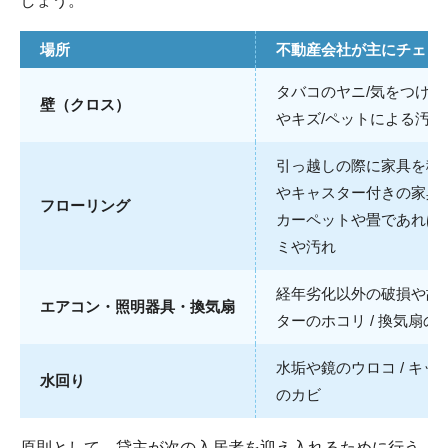
しょう。
場所
不動産会社が主にチェッ
タバコのヤニ/気をつけ
壁（クロス）
やキズ/ペットによる汚れ
引っ越しの際に家具を移動
やキャスター付きの家具を
フローリング
カーペットや畳であれば
ミや汚れ
経年劣化以外の破損や故障
エアコン・照明器具・換気扇
ターのホコリ / 換気扇の
水垢や鏡のウロコ / キッ
水回り
のカビ
原則として、貸主が次の入居者を迎え入れるために行う