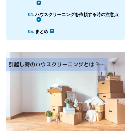
新卒者採用
ホームを結ぶコミュニケーションサイト。お得・便利・安心なコン
向のまちづくりを実現していきます。
ホームラウンジ リフォーム
テンツや、ミサワホームからの大切なお知らせなど配信していま
ハウスクリーニングを依頼する時の注意点
中途採用
す。
これから住まいをご検討の方
ミサワゼネラルソリューション
多彩な動画やこだわりが詰まった建築実例、注目の最新情報など、
障がい者採用
ミサワオーナーズクラブ
まとめ
住まいづくりを楽しく学べるデジタルラウンジです。
ウエルネス事業
ホームラウンジ 新築・戸建て
海外事業