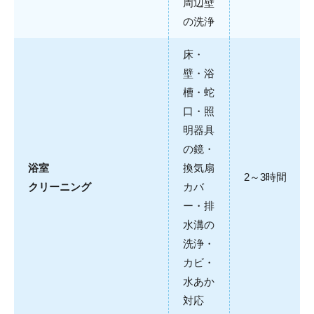
周辺壁
の洗浄
床・
壁・浴
槽・蛇
口・照
明器具
の鏡・
浴室
換気扇
2～3時間
クリーニング
カバ
ー・排
水溝の
洗浄・
カビ・
水あか
対応