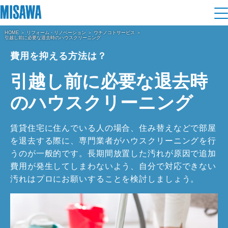
HOME
リフォーム・リノベーション
ウチノコトサービス
引越し前に必要な退去時のハウスクリーニング
住まい
費用を抑える方法は？
建てる
土地活用
[注文住宅]
引越し前に必要な退去時
のハウスクリーニング
個人のお客さま
商品ラインアップ
リフォーム
賃貸住宅に住んでいる人の場合、住み替えなどで部屋
デザイン
戸建て・マンション
賃貸住宅
を退去する際に、専門業者がハウスクリーニングを行
まちづくり
テクノロジー（住まいの性能）
うのが一般的です。長期間放置した汚れが原因で追加
賃貸併用住宅
費用が発生してしまわないよう、自分で対応できない
複合開発・投資開発
ミサワリフォームとは
建築事例・建築実例
オーナーサポート
汚れはプロにお願いすることを検討しましょう。
店舗・各種施設
リフォームの流れ
デザイナーズギャラリー
サポートメニュー
複合開発事業（ASMACI-アスマチ-）
土地活用モデルルーム見学
企
業・
IR情報
リフォームメニュー
インテリア