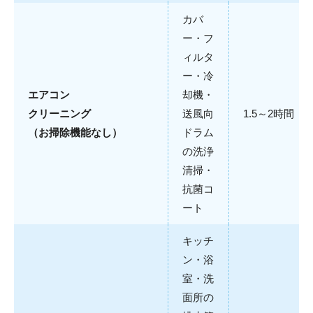
カバ
ー・フ
ィルタ
ー・冷
エアコン
却機・
クリーニング
送風向
1.5～2時間
（お掃除機能なし）
ドラム
の洗浄
清掃・
抗菌コ
ート
キッチ
ン・浴
室・洗
面所の