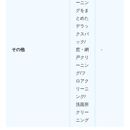
ーニン
グをま
とめた
デラッ
クスパ
ック/
その他
窓・網
-
戸クリ
ーニン
グ/フ
ロアク
リーニ
ング/
洗面所
クリー
ニング