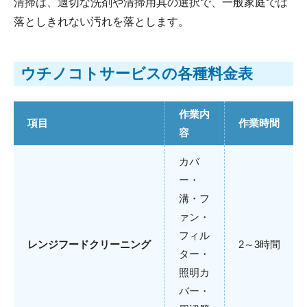
清掃は、適切な洗剤や清掃用具の選択で、一般家庭では
落としきれない汚れを落とします。
ウチノコトサービスの各種料金表
作業内
項目
作業時間
容
カバ
ー・
溝・フ
ァン・
フィル
レンジフードクリーニング
2～3時間
ター・
照明カ
バー・