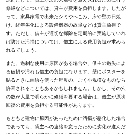
修繕などについては、貸主が費用を負担します。したが
って、家具家電で出来たシミやへこみ、床や壁の日焼
け、経年劣化による設備機器の故障などは貸主負担で
す。ただし、借主が適切な掃除を定期的に実施していれ
ば防げた汚損については、借主による費用負担が求めら
れるでしょう。
また、過剰な使用に原因がある場合や、借主の過失によ
る破損や汚れも借主の負担になります。壁にポスターを
貼るときに画鋲を使った程度の、ごく小規模なものなら
許容されることもあるかもしれません。しかし、その穴
の数が大量で明らかに修繕を要する場合は、借主が原状
回復の費用を負担する可能性があります。
もともと建物に原因があったために汚損が悪化した場合
であっても、貸主への連絡を怠ったために劣化が進んだ