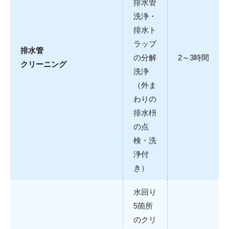
排水管
洗浄・
排水ト
ラップ
排水管
の分解
2～3時間
クリーニング
洗浄
（外ま
わりの
排水枡
の点
検・洗
浄付
き）
水回り
5箇所
のクリ