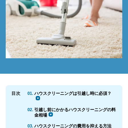
再開発・官民連携事業
土地活用実例
展示
場・
イベント情報
企業・IR
住まいるりんぐ（ロングサポート）
リフォーム事例
住まいづくりガイド
分譲マンション開発事業
カタログ請求
法人のお客さま
保証制度
事業用
買う
ニュース
収益不動産・投資開発事業
住まいのご相談
アフターメンテナンス
企業不動産活用（CRE）戦略
MISAWAについて
建築再生事業
事業用リノベーション
分譲住宅（建売・土地）検索
ミサワリフォーム
社宅建築
ミサワホームグループ
事業用売買
ホテル・旅館リフォーム
中古住宅検索
ご相談窓口
医療・介護・子育て・障がい福祉施設
IR情報
スムストック検索
リフォーム営業所
事業用地・事業用建物
SDGs
お客様センター
分譲マンション検索
これから土地活用・賃貸経営をご検討の方
分譲用地
環境活動
目次
ハウスクリーニングは引越し時に必須？
土地活用の基礎から長期安定経営を目指すオーナー様まで、賃貸経
売る
[MISAWA RELAY]
営に役立つ多彩な情報を幅広くお届けします。
これからリフォームをご検討の方
引越し前にかかるハウスクリーニングの料
採用情報
金相場
実例動画や基礎知識、収納の工夫など、理想の住まいを叶えるリフ
ホームラウンジ 土地活用・賃貸経営
ォームの具体策とアイデアを豊富にご用意しています。
住まいの売却
ミサワホームオーナーさま・リフォーム工事ご契約者さまとミサワ
ハウスクリーニングの費用を抑える方法
すべてのフィールドに新しい価値をデザインし、持続可能な未来志