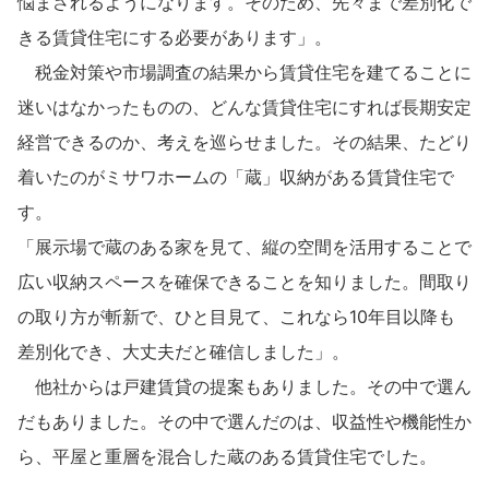
悩まされるようになります。そのため、先々まで差別化で
ホームを結ぶコミュニケーションサイト。お得・便利・安心なコン
新卒者採用
のまちづくりを実現していきます。
ホームラウンジ リフォーム
テンツや、ミサワホームからの大切なお知らせなど配信しています。
きる賃貸住宅にする必要があります」。
ミサワゼネラルソリューション
中途採用
これから住まいをご検討の方
ミサワオーナーズクラブ
税金対策や市場調査の結果から賃貸住宅を建てることに
多彩な動画やこだわりが詰まった建築実例、注目の最新情報など、住
迷いはなかったものの、どんな賃貸住宅にすれば長期安定
障がい者採用
まいづくりを楽しく学べるデジタルラウンジです。
経営できるのか、考えを巡らせました。その結果、たどり
ホームラウンジ 新築・戸建て
ウエルネス事業
着いたのがミサワホームの「蔵」収納がある賃貸住宅で
す。
「展示場で蔵のある家を見て、縦の空間を活用することで
海外事業
広い収納スペースを確保できることを知りました。間取り
の取り方が斬新で、ひと目見て、これなら10年目以降も
差別化でき、大丈夫だと確信しました」。
他社からは戸建賃貸の提案もありました。その中で選ん
だもありました。その中で選んだのは、収益性や機能性か
ら、平屋と重層を混合した蔵のある賃貸住宅でした。