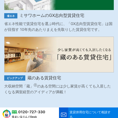
ミサワホームのGX志向型賃貸住宅
省エネ
省エネ性能で賃貸住宅を選ぶ時代に、「GX志向型賃貸住宅」は国
が目指す 10年先のあたりまえを先取りした賃貸住宅です。
蔵のある賃貸住宅
ピックアップ
Ⓡ
大収納空間「蔵」
のある空間には少し家賃が高くても入居した
くなる満室経営のアイディアが満載！
0120-727-330
賃貸併用住宅について相談す
る
住まいるりんぐDesk