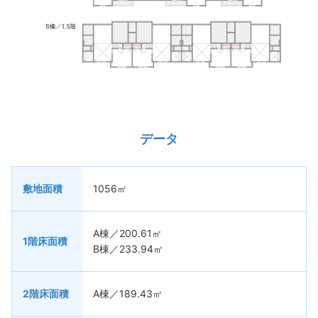
データ
敷地面積
1056㎡
A棟／200.61㎡
1階床面積
B棟／233.94㎡
2階床面積
A棟／189.43㎡