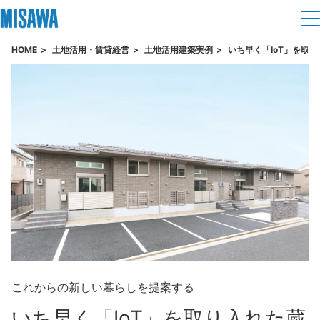
HOME
土地活用・賃貸経営
土地活用建築実例
いち早く「IoT」を取
住まい
建てる
土地活用
[注文住宅]
個人のお客さま
商品ラインアップ
リフォーム
デザイン
戸建て・マンション
賃貸住宅
まちづくり
テクノロジー（住まいの性能）
賃貸併用住宅
複合開発・投資開発
ミサワリフォームとは
建築事例・建築実例
オーナーサポート
店舗・各種施設
リフォームの流れ
デザイナーズギャラリー
これからの新しい暮らしを提案する
サポートメニュー
複合開発事業（ASMACI-アスマチ-）
土地活用モデルルーム見学
企
業・
IR情報
リフォームメニュー
いち早く「IoT」を取り入れた
蔵
インテリア