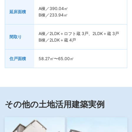
A棟／390.04㎡
延床面積
B棟／233.94㎡
A棟／2LDK＋ロフト蔵 3戸、2LDK＋蔵 3戸
間取り
B棟／2LDK＋蔵 4戸
住戸面積
58.27㎡〜65.00㎡
その他の土地活用建築実例