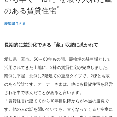
再開発・官民連携事業
土地活用実例
展示
場・
イベント情報
®︎
企業・IR
住まいるりんぐ（ロングサポート）
リフォーム事例
のある賃貸住宅
住まいづくりガイド
分譲マンション開発事業
カタログ請求
法人のお客さま
保証制度
愛知県 Tさま
事業用
買う
ニュース
収益不動産・投資開発事業
住まいのご相談
アフターメンテナンス
企業不動産活用（CRE）戦略
MISAWAについて
建築再生事業
事業用リノベーション
分譲住宅（建売・土地）検索
ミサワリフォーム
長期的に差別化できる「蔵」収納に惹かれて
社宅建築
ミサワホームグループ
事業用売買
ホテル・旅館リフォーム
中古住宅検索
愛知県一宮市。50～60年もの間、競輪場の駐車場として
ご相談窓口
医療・介護・子育て・障がい福祉施設
IR情報
スムストック検索
活用されてきた土地に、2棟の賃貸住宅が完成しました。
リフォーム営業所
事業用地・事業用建物
SDGs
南側に平屋、北側に2階建ての重層タイプで、2棟とも蔵
お客様センター
分譲マンション検索
これから土地活用・賃貸経営をご検討の方
分譲用地
のある設計です。オーナーさまは、他にも賃貸住宅を経営
環境活動
土地活用の基礎から長期安定経営を目指すオーナー様まで、賃貸経営
される中で学んだことがあると言います。
売る
[MISAWA RELAY]
に役立つ多彩な情報を幅広くお届けします。
これからリフォームをご検討の方
「賃貸経営は建ててから10年目以降からが本当の勝負で
採用情報
実例動画や基礎知識、収納の工夫など、理想の住まいを叶えるリフォ
ホームラウンジ 土地活用・賃貸経営
す。他の人の話を聞いていても、古くなってくると空室に
ームの具体策とアイデアを豊富にご用意しています。
住まいの売却
ミサワホームオーナーさま・リフォーム工事ご契約者さまとミサワ
すべてのフィールドに新しい価値をデザインし、持続可能な未来志向