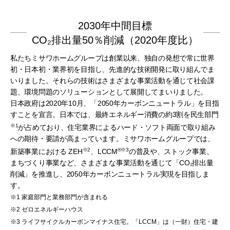
2030年中間目標
CO₂排出量50％削減（2020年度比）
私たちミサワホームグループは創業以来、独自の発想で常に世界
初・日本初・業界初を目指し、先進的な技術開発に取り組んでま
いりました。それらの技術はさまざまな事業活動を通じて社会課
題、環境問題のソリューションとして展開してまいりました。
日本政府は2020年10月、「2050年カーボンニュートラル」を目指
すことを宣言。日本では、最終エネルギー消費の約3割を民生部門
※1
が占めており、住宅業界によるハード・ソフト両面で取り組み
への期待・要請が高まっています。ミサワホームグループでは、
※2
®️
※3
新築事業における ZEH
、LCCM
の普及や、ストック事業、
まちづくり事業など、さまざまな事業活動を通じて「CO₂排出量
削減」を推進し、2050年カーボンニュートラル実現を目指しま
す。
※1 家庭部門と業務部門が含まれる
※2 ゼロエネルギーハウス
※3 ライフサイクルカーボンマイナス住宅。「LCCM」は（一財）住宅・建