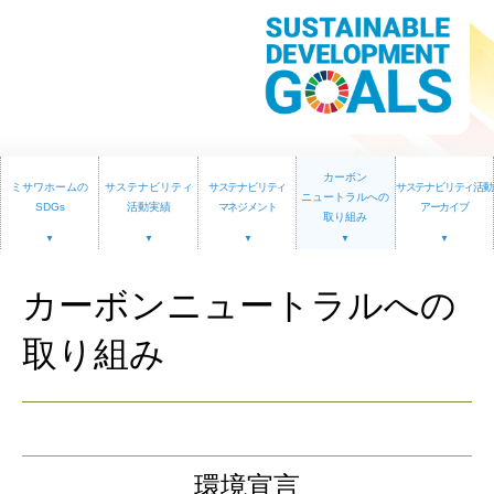
再開発・官民連携事業
土地活用実例
展示
場・
イベント情報
企業・IR
住まいるりんぐ（ロングサポート）
リフォーム事例
住まいづくりガイド
分譲マンション開発事業
カタログ請求
法人のお客さま
保証制度
事業用
買う
ニュース
収益不動産・投資開発事業
住まいのご相談
アフターメンテナンス
企業不動産活用（CRE）戦略
MISAWAについて
建築再生事業
事業用リノベーション
分譲住宅（建売・土地）検索
カーボン
ミサワリフォーム
ミサワホームの
サステナビリティ
サステナビリティ
サステナビリティ活動
ニュートラルへの
社宅建築
ミサワホームグループ
SDGs
活動実績
マネジメント
アーカイブ
取り組み
事業用売買
ホテル・旅館リフォーム
中古住宅検索
ご相談窓口
医療・介護・子育て・障がい福祉施設
IR情報
スムストック検索
リフォーム営業所
カーボンニュートラルへの
事業用地・事業用建物
SDGs
お客様センター
分譲マンション検索
これから土地活用・賃貸経営をご検討の方
取り組み
分譲用地
環境活動
土地活用の基礎から長期安定経営を目指すオーナー様まで、賃貸経
売る
[MISAWA RELAY]
営に役立つ多彩な情報を幅広くお届けします。
これからリフォームをご検討の方
採用情報
実例動画や基礎知識、収納の工夫など、理想の住まいを叶えるリフ
ホームラウンジ 土地活用・賃貸経営
ォームの具体策とアイデアを豊富にご用意しています。
住まいの売却
ミサワホームオーナーさま・リフォーム工事ご契約者さまとミサワ
環境宣言
すべてのフィールドに新しい価値をデザインし、持続可能な未来志