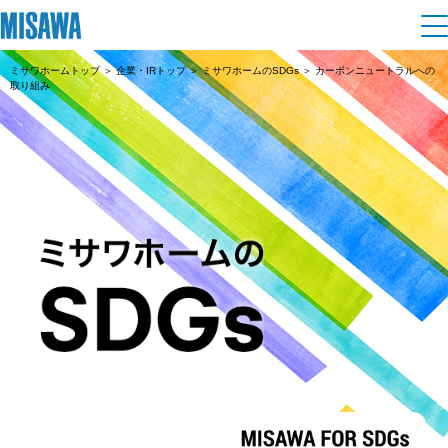
ミサワホームトップ
＞
企業・IRトップ
＞
ミサワホームのSDGs
＞ カーボンニュートラルへの
住まい
取り組み
建てる
土地活用
[注文住宅]
個人のお客さま
商品ラインアップ
リフォーム
デザイン
戸建て・マンション
賃貸住宅
まちづくり
テクノロジー（住まいの性能）
賃貸併用住宅
複合開発・投資開発
ミサワリフォームとは
建築事例・建築実例
オーナーサポート
店舗・各種施設
リフォームの流れ
デザイナーズギャラリー
サポートメニュー
複合開発事業（ASMACI-アスマチ-）
土地活用モデルルーム見学
企
業・
IR情報
リフォームメニュー
インテリア