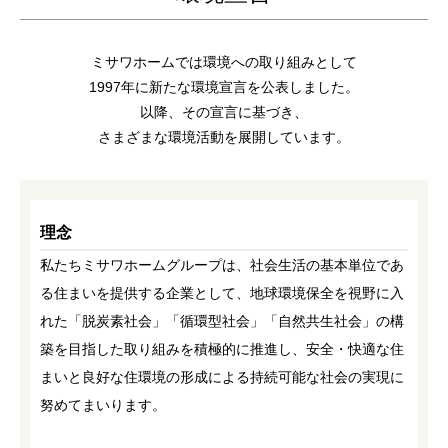
ホームを結ぶコミュニケーションサイト。お得・便利・安心なコン
新卒者採用
向のまちづくりを実現していきます。
ホームラウンジ リフォーム
テンツや、ミサワホームからの大切なお知らせなど配信していま
す。
ミサワゼネラルソリューション
中途採用
これから住まいをご検討の方
ミサワホームでは環境への取り組みとして
ミサワオーナーズクラブ
1997年に新たな環境宣言を公表しました。
多彩な動画やこだわりが詰まった建築実例、注目の最新情報など、
障がい者採用
以降、その宣言に基づき、
住まいづくりを楽しく学べるデジタルラウンジです。
さまざまな環境活動を展開しています。
ホームラウンジ 新築・戸建て
ウエルネス事業
理念
海外事業
私たちミサワホームグループは、社会生活の基本単位であ
る住まいを提供する企業として、地球環境保全を視野に入
れた「脱炭素社会」「循環型社会」「自然共生社会」の構
築を目指した取り組みを積極的に推進し、安全・快適な住
まいと良好な住環境の形成による持続可能な社会の実現に
努めてまいります。