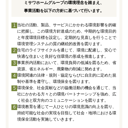
ミサワホームグループの環境理念を踏まえ、
事業活動を以下の方針に基づいて行います。
当社の活動、製品、サービスにかかわる環境影響を的確
1
に把握し、この環境方針達成のため、中期的な環境目的
と年度環境目標を設定し、定期的な見直しを行うことで
環境管理システムの質の継続的改善を図ります。
住宅のライフサイクルを通じて、環境に配慮し、安心で
2
快適な住まいと良好な住環境の形成を推進します。
事業所内活動において、環境負荷の低減を図るため、省
3
資源、省エネルギー、廃棄物の削減に努めます。
環境関連の法律・規則・協定ならびに自主的に定めた規
4
制や基準を遵守し、環境保全を図ります。
環境保全、社会貢献などの協働活動の機会を通じて、当
5
社にかかわる方々との環境パートナーシップを強め、広
く社会と双方向のコミュニケーションを図ります。
環境教育を通じて一人ひとりの環境意識の向上を図り、
6
持続可能な社会の実現を目指して社会・地球における環
境保全活動を実施していきます。