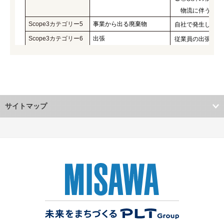
物流に伴う排出
Scope3カテゴリー5
事業から出る廃棄物
自社で発生した廃
Scope3カテゴリー6
出張
従業員の出張に伴
Scope3カテゴリー7
雇用者の通勤
従業員が事業所に
Scope3カテゴリー8
リース資産（上流）
該当なし
Scope3カテゴリー9
輸送、配送（下流）
該当なし
Scope3カテゴリー10
販売した製品の加工
事業者による中間
サイトマップ
Scope3カテゴリー11
販売した製品の使用
国立研究開発法人
使用者（消費者・
Scope3カテゴリー12
販売した製品の廃棄
（将来解体時品目
Scope3カテゴリー13
リース資産（下流）
賃貸しているリー
Scope3カテゴリー14
フランチャイズ
該当なし
Scope3カテゴリー15
投資
該当なし