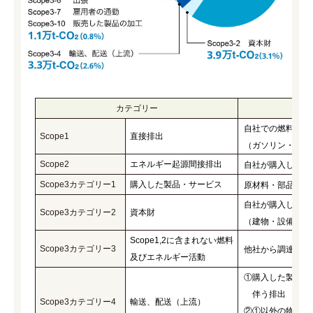
カテゴリー
自社での燃料の使
Scope1
直接排出
（ガソリン・軽油
Scope2
エネルギー起源間接排出
自社が購入した電
Scope3カテゴリー1
購入した製品・サービス
原材料・部品、仕
自社が購入した資
Scope3カテゴリー2
資本財
（建物・設備等有
Scope1,2に含まれない燃料
Scope3カテゴリー3
他社から調達して
及びエネルギー活動
①購入した製品・
伴う排出
Scope3カテゴリー4
輸送、配送（上流）
②①以外の物流サ