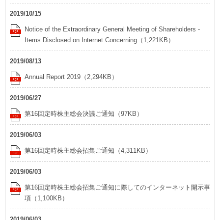
ホームを結ぶコミュニケーションサイト。お得・便利・安心なコン
新卒者採用
向のまちづくりを実現していきます。
ホームラウンジ リフォーム
テンツや、ミサワホームからの大切なお知らせなど配信していま
2019/10/15
す。
ミサワゼネラルソリューション
中途採用
これから住まいをご検討の方
Notice of the Extraordinary General Meeting of Shareholders -
Items Disclosed on Internet Concerning（1,221KB）
ミサワオーナーズクラブ
多彩な動画やこだわりが詰まった建築実例、注目の最新情報など、
障がい者採用
住まいづくりを楽しく学べるデジタルラウンジです。
2019/08/13
ホームラウンジ 新築・戸建て
ウエルネス事業
Annual Report 2019（2,294KB）
2019/06/27
第16回定時株主総会決議ご通知（97KB）
海外事業
2019/06/03
第16回定時株主総会招集ご通知（4,311KB）
2019/06/03
第16回定時株主総会招集ご通知に際してのインターネット開示事
項（1,100KB）
2019/06/03