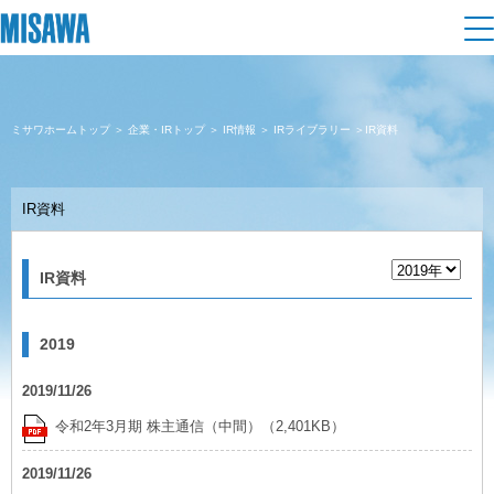
住まい
ミサワホームトップ
＞
企業・IRトップ
＞
IR情報
＞
IRライブラリー
＞IR資料
建てる
土地活用
[注文住宅]
IR資料
個人のお客さま
商品ラインアップ
リフォーム
IR資料
デザイン
戸建て・マンション
賃貸住宅
まちづくり
テクノロジー（住まいの性能）
2019
賃貸併用住宅
複合開発・投資開発
ミサワリフォームとは
建築事例・建築実例
オーナーサポート
2019/11/26
店舗・各種施設
令和2年3月期 株主通信（中間）（2,401KB）
リフォームの流れ
デザイナーズギャラリー
サポートメニュー
複合開発事業（ASMACI-アスマチ-）
土地活用モデルルーム見学
企
業・
IR情報
2019/11/26
リフォームメニュー
インテリア