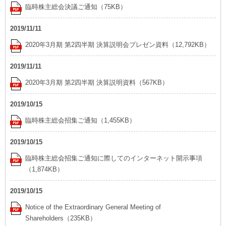
再開発・官民連携事業
土地活用実例
臨時株主総会決議ご通知（75KB）
展示
場・
イベント情報
企業・IR
住まいるりんぐ（ロングサポート）
リフォーム事例
住まいづくりガイド
分譲マンション開発事業
2019/11/11
カタログ請求
法人のお客さま
保証制度
2020年3月期 第2四半期 決算説明会プレゼン資料（12,792KB）
事業用
買う
ニュース
収益不動産・投資開発事業
住まいのご相談
アフターメンテナンス
2019/11/11
企業不動産活用（CRE）戦略
MISAWAについて
建築再生事業
事業用リノベーション
分譲住宅（建売・土地）検索
2020年3月期 第2四半期 決算説明資料（567KB）
ミサワリフォーム
社宅建築
ミサワホームグループ
事業用売買
ホテル・旅館リフォーム
2019/10/15
中古住宅検索
ご相談窓口
医療・介護・子育て・障がい福祉施設
IR情報
臨時株主総会招集ご通知（1,455KB）
スムストック検索
リフォーム営業所
事業用地・事業用建物
SDGs
2019/10/15
お客様センター
分譲マンション検索
これから土地活用・賃貸経営をご検討の方
臨時株主総会招集ご通知に際してのインターネット開示事項
分譲用地
環境活動
（1,874KB）
土地活用の基礎から長期安定経営を目指すオーナー様まで、賃貸経
売る
[MISAWA RELAY]
営に役立つ多彩な情報を幅広くお届けします。
これからリフォームをご検討の方
2019/10/15
採用情報
実例動画や基礎知識、収納の工夫など、理想の住まいを叶えるリフ
ホームラウンジ 土地活用・賃貸経営
Notice of the Extraordinary General Meeting of
ォームの具体策とアイデアを豊富にご用意しています。
住まいの売却
ミサワホームオーナーさま・リフォーム工事ご契約者さまとミサワ
Shareholders（235KB）
すべてのフィールドに新しい価値をデザインし、持続可能な未来志