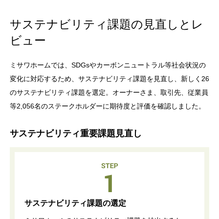
ホームを結ぶコミュニケーションサイト。お得・便利・安心なコン
新卒者採用
向のまちづくりを実現していきます。
ホームラウンジ リフォーム
テンツや、ミサワホームからの大切なお知らせなど配信していま
サステナビリティ課題の見直しとレ
す。
ミサワゼネラルソリューション
中途採用
これから住まいをご検討の方
ビュー
ミサワオーナーズクラブ
多彩な動画やこだわりが詰まった建築実例、注目の最新情報など、
障がい者採用
住まいづくりを楽しく学べるデジタルラウンジです。
ミサワホームでは、SDGsやカーボンニュートラル等社会状況の
ホームラウンジ 新築・戸建て
ウエルネス事業
変化に対応するため、サステナビリティ課題を見直し、新しく26
のサステナビリティ課題を選定。オーナーさま、取引先、従業員
等2,056名のステークホルダーに期待度と評価を確認しました。
海外事業
サステナビリティ重要課題見直し
サステナビリティ課題の選定