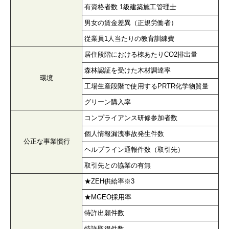
有資格者数 1級建築施工管理士
男女の賃金差異（正規労働者）
従業員1人当たりの教育訓練費
居住段階における棟あたりCO2排出量
森林認証を受けた木材調達率
環境
工場生産段階で使用するPRTR化学物質量
グリーン購入率
コンプライアンス研修参加者数
個人情報漏洩事故発生件数
公正な事業慣行
ヘルプライン通報件数（取引先）
取引先との協業の有無
★ZEH供給率※3
★MGEO採用率
特許出願件数
特許取得件数