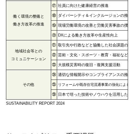
⑰
社員に向けた健康経営の推進
⑱
ダイバーシティ＆インクルージョンの推進
働く環境の
整備と
働き方改革の推進
⑲
現場労働環境の改善と労働災害事故の撲滅
⑳
DXによる働き方改革や生産性向上
㉑
取引先や行政などと協働した社会課題の解
地域社会等との
㉒
芸術・文化・スポーツ・教育・福祉などの
コミュニケーション
㉓
大規模災害時の復旧・復興支援活動
㉔
適切な情報開示やコンプライアンスの推進
その他
㉕
リフォームや既存住宅流通事業の強化による優
㉖
日本で培った技術やノウハウを活用した海
SUSTAINABILITY REPORT 2024