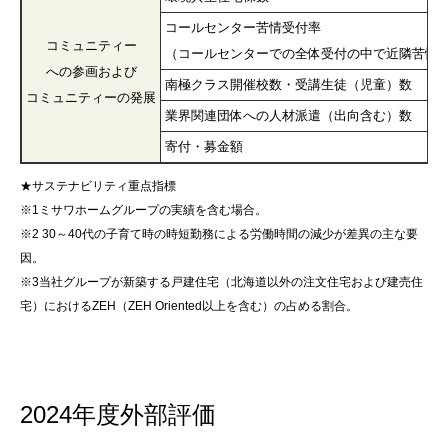
コールセンター苦情受付率
コミュニティー
（コールセンターでの全体受付の中で近隣苦情
への参画および
南極クラス開催校数・受講生徒（児童）数
コミュニティーの発展
業界関連団体への人材派遣（出向含む）数
寄付・募金額
★サステナビリティ重点指標
※1ミサワホームグループの実績を含む場合。
※2 30～40代の子育て時の時短勤務による労働時間の減少が差異の主な要
因。
※3当社グループが新築する戸建住宅（北海道以外の注文住宅および建売住
宅）におけるZEH（ZEH Oriented以上を含む）の占める割合。
2024年度外部評価