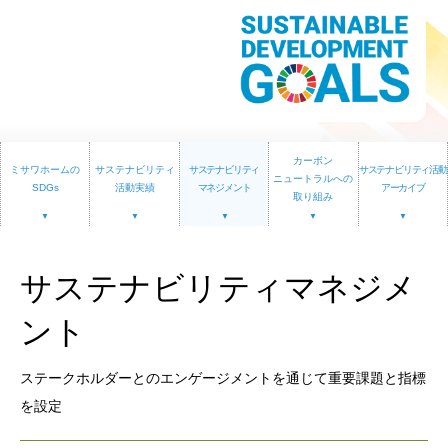
再開発・官民連携事業
土地活用実例
展示
場・
イベント情報
企業・IR
住まいるりんぐ（ロングサポート）
リフォーム事例
住まいづくりガイド
分譲マンション開発事業
カタログ請求
法人のお客さま
保証制度
事業用
買う
ニュース
収益不動産・投資開発事業
住まいのご相談
アフターメンテナンス
企業不動産活用（CRE）戦略
MISAWAについて
建築再生事業
事業用リノベーション
分譲住宅（建売・土地）検索
カーボン
ミサワリフォーム
ミサワホームの
サステナビリティ
サステナビリティ
サステナビリティ活動
ニュートラルへの
社宅建築
ミサワホームグループ
SDGs
活動実績
マネジメント
アーカイブ
取り組み
事業用売買
ホテル・旅館リフォーム
中古住宅検索
ご相談窓口
医療・介護・子育て・障がい福祉施設
IR情報
スムストック検索
リフォーム営業所
事業用地・事業用建物
サステナビリティマネジメ
SDGs
お客様センター
分譲マンション検索
これから土地活用・賃貸経営をご検討の方
分譲用地
ント
環境活動
土地活用の基礎から長期安定経営を目指すオーナー様まで、賃貸経
売る
[MISAWA RELAY]
営に役立つ多彩な情報を幅広くお届けします。
これからリフォームをご検討の方
ステークホルダーとのエンゲージメントを通じて重要課題と指標
採用情報
実例動画や基礎知識、収納の工夫など、理想の住まいを叶えるリフ
ホームラウンジ 土地活用・賃貸経営
を設定
ォームの具体策とアイデアを豊富にご用意しています。
住まいの売却
ミサワホームオーナーさま・リフォーム工事ご契約者さまとミサワ
すべてのフィールドに新しい価値をデザインし、持続可能な未来志