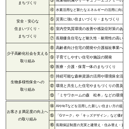
③
廃棄物削減やサーキュラーエコノミーの活
まちづくり
④
水素活用など新たなエネルギーの活用に向けた
⑤
災害に強い住まいづくり・まちづくり
安全・安心な
住まいづくり・
⑥
室内空気質環境の改善や感染症対策のある
まちづくり
⑦
長期優良住宅など耐久性・耐用性の高い住
⑧
高齢者向け住宅の開発や介護福祉事業への
少子高齢化社会を支える
⑨
子育てしやすい住宅や施設の開発
取り組み
⑩
医療・介護・保育一体のまちづくり
⑪
持続可能な森林資源の活用や環境保全活動
生物多様性保全への
⑫
環境と共生した住宅やまちづくりの普及推
取り組み
⑬
「ミサワホームの森 松本」などの環境保
⑭
AIやIoTなどを活用した新しい住まい方の提案
お客さま満足度の向上へ
⑮
「Gマーク」や「キッズデザイン」など優れた
の
取り組み
⑯
長期保証制度の充実と建替え・住み替え・資産