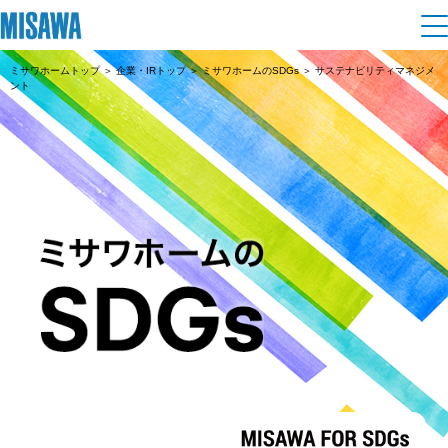
ミサワホームトップ
＞
企業・IRトップ
＞
ミサワホームのSDGs
＞ サステナビリティマネジメ
住まい
ント
建てる
土地活用
[注文住宅]
個人のお客さま
商品ラインアップ
リフォーム
デザイン
戸建て・マンション
賃貸住宅
まちづくり
テクノロジー（住まいの性能）
賃貸併用住宅
複合開発・投資開発
ミサワリフォームとは
建築事例・建築実例
オーナーサポート
店舗・各種施設
リフォームの流れ
デザイナーズギャラリー
サポートメニュー
複合開発事業（ASMACI-アスマチ-）
土地活用モデルルーム見学
企
業・
IR情報
リフォームメニュー
インテリア