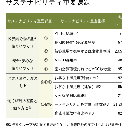
サステナビリティ重要課題
実績
サステナビリティ重要課題
サステナビリティ重点指標
(2022年
ZEH供給率※1
77%
①
脱炭素で循環型の
長期優良住宅認定取得率
57.4
住まいづくり
②
新築現場で発生する廃棄物量削減
20.5Kg
⑤
MGEO採用率
48.8
安全･安心な
住まいづくり
⑥
室内空気環境におけるVOC放散量
95.0
お客さま満足度(総合）※2
92.9
お客さま満足度の
⑭⑮⑯
向上
お客さま満足度（建物）※2
95.4
女性従業員比率※3
21.3
働く環境の整備と
⑰⑱⑲
一人当たり所定外労働時間数※3
21.2時間
働き方改革
育児休業取得者比率※3
82.0
※1 当社グループが新築する戸建住宅（北海道以外の注文住宅および建売住