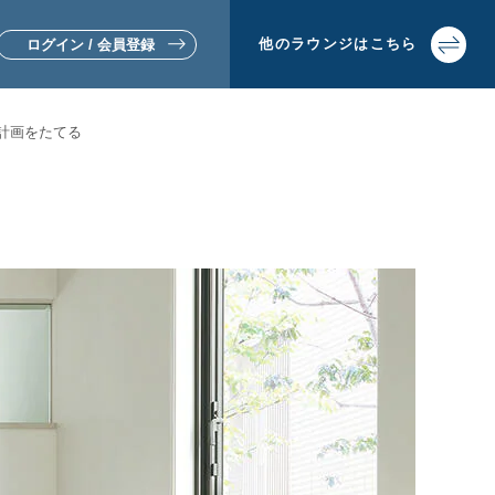
他の
ラウンジは
こちら
ログイン / 会員登録
計画をたてる
▼リフォームをお考えの方
▼土地活用・賃貸経営をお考えの方