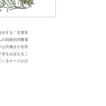
表示する「充電見
ムの回路別消費電
年は共働きが全世
不安をおぼえるこ
ているケースが少
。