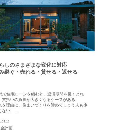
らしのさまざまな変化に対応
み継ぐ・売れる・貸せる・返せる
0代で住宅ローンを組むと、返済期間を長くとれ
、支払いの負担が大きくなるケースがある。
れを理由に、住まいづくりを諦めてしまう人も少
くない。
が、「ミサワ リ・バース60+」を利用すれば、利
のみの返済で、ゆとりある資金計画が可能だ。
1.04.16
資金計画