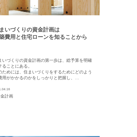
まいづくりの資金計画は
築費用と住宅ローンを知ることから
まいづくりの資金計画の第一歩は、総予算を明確
することにある。
のためには、住まいづくりをするためにどのよう
費用がかかるのかをしっかりと把握し、
分に合った住宅ローンの返済方法や、借入可能額
知ることが必要だ。
1.04.16
資金計画