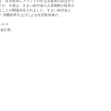
近、住宅取得にメリットの出る支援策の話ばかり
すが、今度は、すまい給付金の入居期限が延長さ
ることが閣議決定されました。すまい給付金と
？ 消費税率引上げによる住宅取得者の…
1.02.15
資金計画