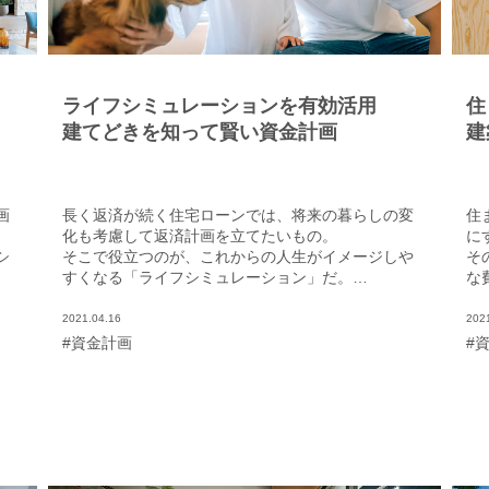
ライフシミュレーションを有効活用
住
建てどきを知って賢い資金計画
建
画
長く返済が続く住宅ローンでは、将来の暮らしの変
住
化も考慮して返済計画を立てたいもの。
に
シ
そこで役立つのが、これからの人生がイメージしや
そ
すくなる「ライフシミュレーション」だ。
な
貯蓄のしやすい時期や頑張る時期を把握して、無理
自
のない資金計画を立てよう。
を
2021.04.16
202
#資金計画
#