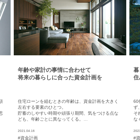
年齢や家計の事情に合わせて
暮
将来の暮らしに合った資金計画を
住
額
住宅ローンを組むときの年齢は、資金計画を大きく
6
左右する要素のひとつ。
ず
思
貯蓄のしやすい時期や頑張り期間、気をつける点な
そ
ども、年齢ごとに異なってくる。
な
年代別の返済シミュレーションを通して、将来も安
だ
心できる資金計画を考えてみよう。
息
2021.04.16
202
#資金計画
#