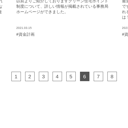
れ
以前よりご紹介しておりますグリーン住宅ポイント
最
な
制度について、詳しい情報が掲載されている事務局
で
ま
ホームページができました。
れ
は
2021.03.15
202
#資金計画
#
1
2
3
4
5
6
7
8