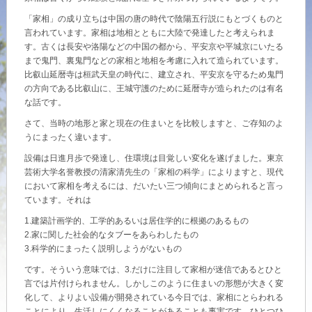
再開発・官民連携事業
土地活用実例
展示
場・
イベント情報
「家相」の成り立ちは中国の唐の時代で陰陽五行説にもとづくものと
企業・IR
住まいるりんぐ（ロングサポート）
リフォーム事例
住まいづくりガイド
言われています。家相は地相とともに大陸で発達したと考えられま
分譲マンション開発事業
カタログ請求
す。古くは長安や洛陽などの中国の都から、平安京や平城京にいたる
法人のお客さま
保証制度
まで鬼門、裏鬼門などの家相と地相を考慮に入れて造られています。
事業用
買う
ニュース
収益不動産・投資開発事業
住まいのご相談
比叡山延暦寺は桓武天皇の時代に、建立され、平安京を守るため鬼門
アフターメンテナンス
の方向である比叡山に、王城守護のために延暦寺が造られたのは有名
企業不動産活用（CRE）戦略
MISAWAについて
な話です。
建築再生事業
事業用リノベーション
分譲住宅（建売・土地）検索
ミサワリフォーム
さて、当時の地形と家と現在の住まいとを比較しますと、ご存知のよ
社宅建築
ミサワホームグループ
うにまったく違います。
事業用売買
ホテル・旅館リフォーム
中古住宅検索
設備は日進月歩で発達し、住環境は目覚しい変化を遂げました。東京
ご相談窓口
医療・介護・子育て・障がい福祉施設
IR情報
芸術大学名誉教授の清家清先生の「家相の科学」によりますと、現代
スムストック検索
リフォーム営業所
において家相を考えるには、だいたい三つ傾向にまとめられると言っ
事業用地・事業用建物
SDGs
ています。それは
お客様センター
分譲マンション検索
これから土地活用・賃貸経営をご検討の方
1.建築計画学的、工学的あるいは居住学的に根拠のあるもの
分譲用地
環境活動
2.家に関した社会的なタブーをあらわしたもの
土地活用の基礎から長期安定経営を目指すオーナー様まで、賃貸経営
3.科学的にまったく説明しようがないもの
売る
[MISAWA RELAY]
に役立つ多彩な情報を幅広くお届けします。
これからリフォームをご検討の方
採用情報
です。そういう意味では、3.だけに注目して家相が迷信であるとひと
実例動画や基礎知識、収納の工夫など、理想の住まいを叶えるリフォ
言では片付けられません。しかしこのように住まいの形態が大きく変
ホームラウンジ 土地活用・賃貸経営
化して、よりよい設備が開発されている今日では、家相にとらわれる
ームの具体策とアイデアを豊富にご用意しています。
住まいの売却
ミサワホームオーナーさま・リフォーム工事ご契約者さまとミサワホ
すべてのフィールドに新しい価値をデザインし、持続可能な未来志向
ことにより、生活しにくくなることがあることも事実です。ひとつひ