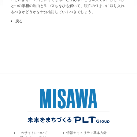
ームを結ぶコミュニケーションサイト。お得・便利・安心なコンテン
新卒者採用
のまちづくりを実現していきます。
ホームラウンジ リフォーム
とつの家相の理由と生い立ちをひも解いて、現在の住まいに取り入れ
ツや、ミサワホームからの大切なお知らせなど配信しています。
るべきかどうかを十分検討していくべきでしょう。
ミサワゼネラルソリューション
中途採用
これから住まいをご検討の方
ミサワオーナーズクラブ
戻る
多彩な動画やこだわりが詰まった建築実例、注目の最新情報など、住
障がい者採用
まいづくりを楽しく学べるデジタルラウンジです。
ホームラウンジ 新築・戸建て
ウエルネス事業
海外事業
＞
このサイトについて
＞
情報セキュリティ基本方針