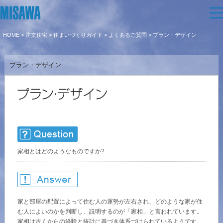
HOME
>
注文住宅
>
住まいづくりガイド
>
よくあるご質問
> プラン・デザイン
住まい
プラン・デザイン
建てる
土地活用
[注文住宅]
個人のお客さま
商品ラインアップ
リフォーム
デザイン
戸建て・マンション
賃貸住宅
まちづくり
テクノロジー（住まいの性能）
家相とはどのようなものですか?
賃貸併用住宅
複合開発・投資開発
ミサワリフォームとは
オーナーサポート
建築事例・建築実例
店舗・各種施設
リフォームの流れ
デザイナーズギャラリー
家と部屋の配置によって住む人の運勢が左右され、どのような家が住
サポートメニュー
複合開発事業（ASMACI-アスマチ-）
企
業・
IR情報
土地活用モデルルーム見学
む人によいのかを判断し、説明するのが「家相」と言われています。
リフォームメニュー
インテリア
家相は古くからの経験と統計に基づき体系づけられているようです。