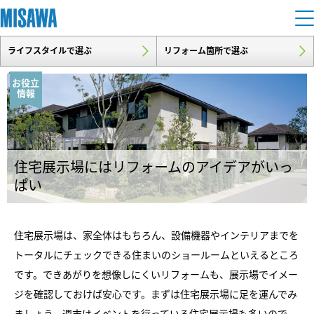
ライフスタイルで選ぶ
リフォーム箇所で選ぶ
住まい
お役立
情報
建てる
土地活用
[注文住宅]
個人のお客さま
商品ラインアップ
リフォーム
住宅展示場にはリフォームのアイデアがいっ
デザイン
ぱい
戸建て・マンション
賃貸住宅
まちづくり
テクノロジー（住まいの性能）
賃貸併用住宅
住宅展示場は、家全体はもちろん、設備機器やインテリアまでを
複合開発・投資開発
ミサワリフォームとは
建築事例・建築実例
オーナーサポート
トータルにチェックできる住まいのショールームといえるところ
店舗・各種施設
リフォームの流れ
です。できあがりを想像しにくいリフォームも、展示場でイメー
デザイナーズギャラリー
サポートメニュー
複合開発事業（ASMACI-アスマチ-）
土地活用モデルルーム見学
企
業・
IR情報
ジを確認しておけば安心です。まずは住宅展示場に足を運んでみ
リフォームメニュー
インテリア
ましょう。週末はイベントを行っている住宅展示場も多いので、