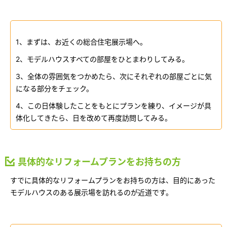
ームを結ぶコミュニケーションサイト。お得・便利・安心なコンテン
新卒者採用
のまちづくりを実現していきます。
ホームラウンジ リフォーム
ツや、ミサワホームからの大切なお知らせなど配信しています。
ミサワゼネラルソリューション
中途採用
これから住まいをご検討の方
ミサワオーナーズクラブ
1、まずは、お近くの総合住宅展示場へ。
多彩な動画やこだわりが詰まった建築実例、注目の最新情報など、住
障がい者採用
2、モデルハウスすべての部屋をひとまわりしてみる。
まいづくりを楽しく学べるデジタルラウンジです。
3、全体の雰囲気をつかめたら、次にそれぞれの部屋ごとに気
ホームラウンジ 新築・戸建て
ウエルネス事業
になる部分をチェック。
4、この日体験したことをもとにプランを練り、イメージが具
体化してきたら、日を改めて再度訪問してみる。
海外事業
具体的なリフォームプランをお持ちの方
すでに具体的なリフォームプランをお持ちの方は、目的にあった
モデルハウスのある展示場を訪れるのが近道です。