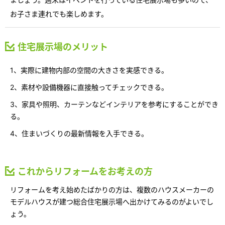
再開発・官民連携事業
土地活用実例
展示
場・
イベント情報
お子さま連れでも楽しめます。
企業・IR
住まいるりんぐ（ロングサポート）
リフォーム事例
住まいづくりガイド
分譲マンション開発事業
カタログ請求
法人のお客さま
保証制度
住宅展示場のメリット
事業用
買う
ニュース
収益不動産・投資開発事業
住まいのご相談
アフターメンテナンス
企業不動産活用（CRE）戦略
1、実際に建物内部の空間の大きさを実感できる。
MISAWAについて
建築再生事業
事業用リノベーション
分譲住宅（建売・土地）検索
ミサワリフォーム
2、素材や設備機器に直接触ってチェックできる。
社宅建築
ミサワホームグループ
事業用売買
ホテル・旅館リフォーム
3、家具や照明、カーテンなどインテリアを参考にすることができ
中古住宅検索
ご相談窓口
医療・介護・子育て・障がい福祉施設
る。
IR情報
スムストック検索
4、住まいづくりの最新情報を入手できる。
リフォーム営業所
事業用地・事業用建物
SDGs
お客様センター
分譲マンション検索
これから土地活用・賃貸経営をご検討の方
分譲用地
環境活動
これからリフォームをお考えの方
土地活用の基礎から長期安定経営を目指すオーナー様まで、賃貸経営
売る
[MISAWA RELAY]
に役立つ多彩な情報を幅広くお届けします。
これからリフォームをご検討の方
リフォームを考え始めたばかりの方は、複数のハウスメーカーの
採用情報
モデルハウスが建つ総合住宅展示場へ出かけてみるのがよいでし
実例動画や基礎知識、収納の工夫など、理想の住まいを叶えるリフォ
ホームラウンジ 土地活用・賃貸経営
ょう。
ームの具体策とアイデアを豊富にご用意しています。
住まいの売却
ミサワホームオーナーさま・リフォーム工事ご契約者さまとミサワホ
すべてのフィールドに新しい価値をデザインし、持続可能な未来志向