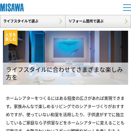
ライフスタイルで選ぶ
リフォーム箇所で選ぶ
住まい
人生を
楽しむ
建てる
土地活用
[注文住宅]
個人のお客さま
商品ラインアップ
リフォーム
ライフスタイルに合わせてさまざまな楽しみ
デザイン
方を
戸建て・マンション
賃貸住宅
まちづくり
テクノロジー（住まいの性能）
賃貸併用住宅
ホームシアターをつくるにはある程度の広さがあれば実現できま
複合開発・投資開発
ミサワリフォームとは
建築事例・建築実例
オーナーサポート
す。家族みんなで楽しめるリビングでのシアターづくりがおすす
店舗・各種施設
リフォームの流れ
めですが、使っていない和室を活用したり、子供達がすでに独立
デザイナーズギャラリー
サポートメニュー
複合開発事業（ASMACI-アスマチ-）
土地活用モデルルーム見学
企
業・
IR情報
しているご家庭なら子供室などをホームシアターに変えることも
リフォームメニュー
インテリア
可能です。大勢でわいわいスポーツ観戦やゲームを楽しむもよ