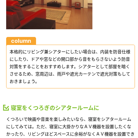
ームを結ぶコミュニケーションサイト。お得・便利・安心なコンテン
新卒者採用
のまちづくりを実現していきます。
ホームラウンジ リフォーム
ツや、ミサワホームからの大切なお知らせなど配信しています。
ミサワゼネラルソリューション
中途採用
これから住まいをご検討の方
ミサワオーナーズクラブ
多彩な動画やこだわりが詰まった建築実例、注目の最新情報など、住
障がい者採用
まいづくりを楽しく学べるデジタルラウンジです。
column
ホームラウンジ 新築・戸建て
ウエルネス事業
本格的にリビング兼シアターにしたい場合は、内装を防音仕様
にしたり、ドアや窓などの開口部から音をもらさないよう防音
対策をすることをおすすめします。シアターとして部屋を暗く
海外事業
させるため、窓周辺は、雨戸や遮光カーテンで遮光対策もして
おきましょう。
寝室をくつろぎのシアタールームに
くつろいで映画や音楽を楽しみたいなら、寝室をシアタールーム
にしてみては。ただ、寝室に大掛かりなＡＶ機器を設置したくな
かったり、リビングほどスペースに余裕がなくＡＶ機器を設置でき