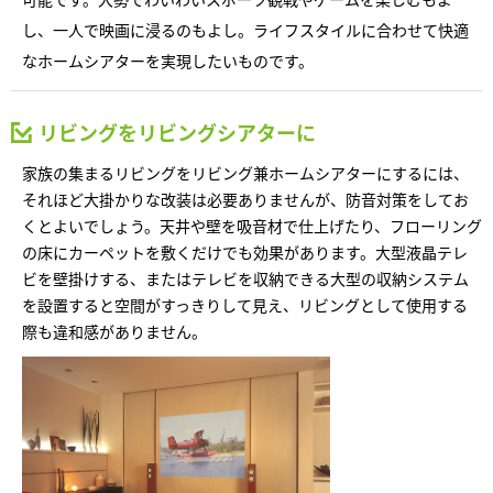
再開発・官民連携事業
土地活用実例
展示
場・
イベント情報
し、一人で映画に浸るのもよし。ライフスタイルに合わせて快適
企業・IR
住まいるりんぐ（ロングサポート）
リフォーム事例
住まいづくりガイド
分譲マンション開発事業
なホームシアターを実現したいものです。
カタログ請求
法人のお客さま
保証制度
事業用
買う
ニュース
収益不動産・投資開発事業
住まいのご相談
リビングをリビングシアターに
アフターメンテナンス
企業不動産活用（CRE）戦略
MISAWAについて
建築再生事業
家族の集まるリビングをリビング兼ホームシアターにするには、
事業用リノベーション
分譲住宅（建売・土地）検索
ミサワリフォーム
それほど大掛かりな改装は必要ありませんが、防音対策をしてお
社宅建築
ミサワホームグループ
くとよいでしょう。天井や壁を吸音材で仕上げたり、フローリング
事業用売買
ホテル・旅館リフォーム
中古住宅検索
ご相談窓口
の床にカーペットを敷くだけでも効果があります。大型液晶テレ
医療・介護・子育て・障がい福祉施設
IR情報
ビを壁掛けする、またはテレビを収納できる大型の収納システム
スムストック検索
リフォーム営業所
事業用地・事業用建物
を設置すると空間がすっきりして見え、リビングとして使用する
SDGs
お客様センター
分譲マンション検索
際も違和感がありません。
これから土地活用・賃貸経営をご検討の方
分譲用地
環境活動
土地活用の基礎から長期安定経営を目指すオーナー様まで、賃貸経営
売る
[MISAWA RELAY]
に役立つ多彩な情報を幅広くお届けします。
これからリフォームをご検討の方
採用情報
実例動画や基礎知識、収納の工夫など、理想の住まいを叶えるリフォ
ホームラウンジ 土地活用・賃貸経営
ームの具体策とアイデアを豊富にご用意しています。
住まいの売却
ミサワホームオーナーさま・リフォーム工事ご契約者さまとミサワホ
すべてのフィールドに新しい価値をデザインし、持続可能な未来志向