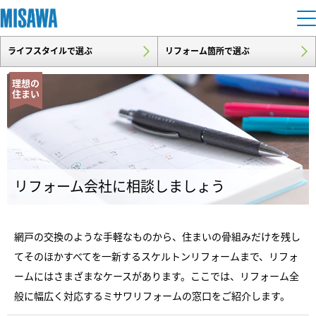
ライフスタイルで選ぶ
リフォーム箇所で選ぶ
住まい
理想の
住まい
建てる
土地活用
[注文住宅]
個人のお客さま
商品ラインアップ
リフォーム
デザイン
リフォーム会社に相談しましょう
戸建て・マンション
賃貸住宅
まちづくり
テクノロジー（住まいの性能）
賃貸併用住宅
網戸の交換のような手軽なものから、住まいの骨組みだけを残し
複合開発・投資開発
ミサワリフォームとは
建築事例・建築実例
オーナーサポート
てそのほかすべてを一新するスケルトンリフォームまで、リフォ
店舗・各種施設
リフォームの流れ
ームにはさまざまなケースがあります。ここでは、リフォーム全
デザイナーズギャラリー
サポートメニュー
複合開発事業（ASMACI-アスマチ-）
土地活用モデルルーム見学
企
業・
IR情報
般に幅広く対応するミサワリフォームの窓口をご紹介します。
リフォームメニュー
インテリア