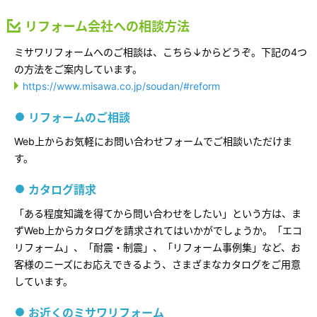
再開発・官民連携事業
土地活用実例
展示
場・
イベント情報
企業・IR
住まいるりんぐ（ロングサポート）
リフォーム事例
リフォーム会社への相談方法
住まいづくりガイド
分譲マンション開発事業
カタログ請求
法人のお客さま
ミサワリフォームへのご相談は、こちら↓からどうぞ。下記の4つ
保証制度
事業用
買う
の方法をご案内しています。
ニュース
収益不動産・投資開発事業
住まいのご相談
https://www.misawa.co.jp/soudan/#reform
アフターメンテナンス
企業不動産活用（CRE）戦略
MISAWAについて
建築再生事業
事業用リノベーション
分譲住宅（建売・土地）検索
リフォームのご相談
ミサワリフォーム
社宅建築
ミサワホームグループ
Web上からお気軽にお問い合わせフォームでご相談いただけま
事業用売買
ホテル・旅館リフォーム
中古住宅検索
す。
ご相談窓口
医療・介護・子育て・障がい福祉施設
IR情報
スムストック検索
リフォーム営業所
カタログ請求
事業用地・事業用建物
SDGs
お客様センター
分譲マンション検索
「ある程度知識を得てから問い合わせをしたい」という方は、ま
これから土地活用・賃貸経営をご検討の方
分譲用地
ずWeb上からカタログを請求されてはいかがでしょうか。「エコ
環境活動
土地活用の基礎から長期安定経営を目指すオーナー様まで、賃貸経営
リフォーム」、「耐震・制震」、「リフォーム事例集」など、お
売る
[MISAWA RELAY]
に役立つ多彩な情報を幅広くお届けします。
これからリフォームをご検討の方
客様のニーズにお応えできるよう、さまざまなカタログをご用意
採用情報
しています。
実例動画や基礎知識、収納の工夫など、理想の住まいを叶えるリフォ
ホームラウンジ 土地活用・賃貸経営
ームの具体策とアイデアを豊富にご用意しています。
住まいの売却
ミサワホームオーナーさま・リフォーム工事ご契約者さまとミサワホ
すべてのフィールドに新しい価値をデザインし、持続可能な未来志向
お近くのミサワリフォーム