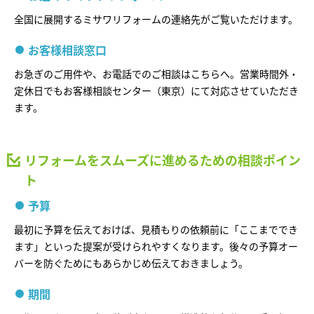
ームを結ぶコミュニケーションサイト。お得・便利・安心なコンテン
新卒者採用
のまちづくりを実現していきます。
ホームラウンジ リフォーム
ツや、ミサワホームからの大切なお知らせなど配信しています。
全国に展開するミサワリフォームの連絡先がご覧いただけます。
ミサワゼネラルソリューション
中途採用
これから住まいをご検討の方
ミサワオーナーズクラブ
お客様相談窓口
多彩な動画やこだわりが詰まった建築実例、注目の最新情報など、住
障がい者採用
お急ぎのご用件や、お電話でのご相談はこちらへ。営業時間外・
まいづくりを楽しく学べるデジタルラウンジです。
定休日でもお客様相談センター（東京）にて対応させていただき
ます。
ホームラウンジ 新築・戸建て
ウエルネス事業
リフォームをスムーズに進めるための相談ポイン
海外事業
ト
予算
最初に予算を伝えておけば、見積もりの依頼前に「ここまででき
ます」といった提案が受けられやすくなります。後々の予算オー
バーを防ぐためにもあらかじめ伝えておきましょう。
期間