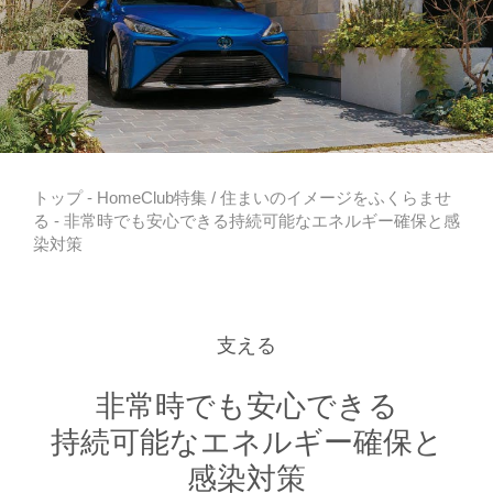
トップ
-
HomeClub特集
/
住まいのイメージをふくらませ
る
- 非常時でも安心できる持続可能なエネルギー確保と感
染対策
支える
非常時でも安心できる
持続可能なエネルギー確保と
感染対策