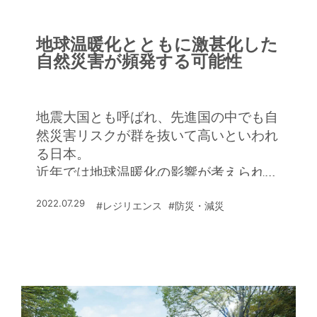
地球温暖化とともに激甚化した
自然災害が頻発する可能性
地震大国とも呼ばれ、先進国の中でも自
然災害リスクが群を抜いて高いといわれ
る日本。
近年では地球温暖化の影響が考えられる
ゲリラ豪雨などの水害も頻発している。
2022.07.29
#レジリエンス
#防災・減災
災害に強い住まいづくりのためにも、ま
ずは日本を取り巻く災害リスクについて
知っておこう。