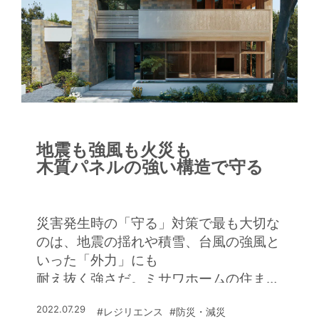
地震も強風も火災も
木質パネルの強い構造で守る
災害発生時の「守る」対策で最も大切な
のは、地震の揺れや積雪、台風の強風と
いった「外力」にも
耐え抜く強さだ。ミサワホームの住まい
は、1967年の創立以来、地震による建
2022.07.29
#レジリエンス
#防災・減災
物の倒壊ゼロ※という