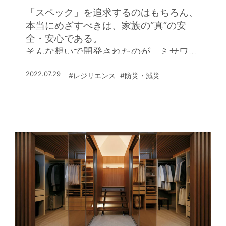
「スペック」を追求するのはもちろん、
本当にめざすべきは、家族の“真”の安
全・安心である。
そんな想いで開発されたのが、ミサワホ
ームの「MISAWA-LCP」だ。
2022.07.29
#レジリエンス
#防災・減災
自然災害とさまざまな場面での安全・安
心を徹底追及した防災・減災デザインと
なっている。