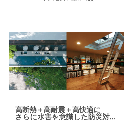
フデザイナーの仁木政揮さんにお話しを
うかがった。
高断熱＋高耐震＋高快適に
さらに水害を意識した防災対策
を