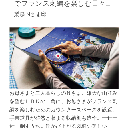
でフランス刺繍を楽しむ日々
山
梨県 Nさま邸
お母さまと二人暮らしのＮさま。雄大な山並み
を望むＬＤＫの一角に、お母さまがフランス刺
繍を楽しむためのカウンタースペースを設置。
手芸道具が整然と収まる収納棚も造作。一針一
針、刺すうちに浮かび上がる図柄の美しいこ