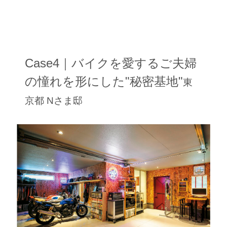
Case4｜バイクを愛するご夫婦
の憧れを形にした"秘密基地"
東
京都 Nさま邸