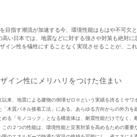
を目指す潮流が加速する今、環境性能はもはや不可欠
の高い日本では、地震などに対する強さや対策も絶対に
ザイン性を犠牲にすることなく実現させることが、こ
デザイン性にメリハリをつけた住まい
立以来、地震による建物の倒壊ゼロ※という実績を誇るミサワ
た「木質パネル接着工法」にある。あらゆる方向からの外力を
とめる「モノコック」となる構造体は、耐震性能だけでなく、
。この２つの性能は、環境性能と災害対策を高めるための重要
小限のエネルギーで快適な室温の維持を可能にし、省エネにも