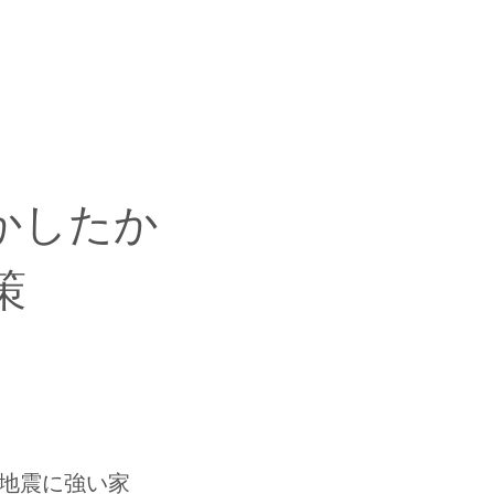
かしたか
策
#地震に強い家