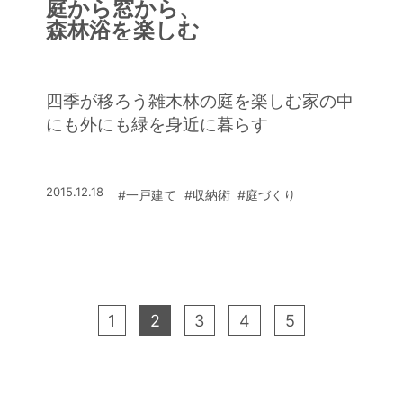
庭から窓から、
森林浴を楽しむ
四季が移ろう雑木林の庭を楽しむ家の中
にも外にも緑を身近に暮らす
2015.12.18
#一戸建て
#収納術
#庭づくり
1
2
3
4
5