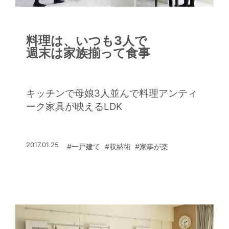
料理は、いつも3人で
週末は家族揃って食事
キッチンで母娘3人並んで料理アンティ
ーク家具が映えるLDK
2017.01.25
#一戸建て
#収納術
#家事が楽