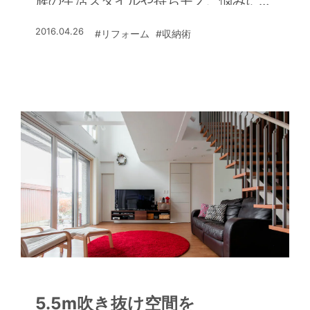
族の生活スタイルや持ちモノ、悩みに応
じて収納を計画して、快適な住まいを実
2016.04.26
#リフォーム
#収納術
現する。モノが出ないようにして、すっ
きりした空間に豊かな時間が流れ始め
る。数多くの収納計画を提案してきた原
さんに、その秘訣について聞いた。
5.5m吹き抜け空間を