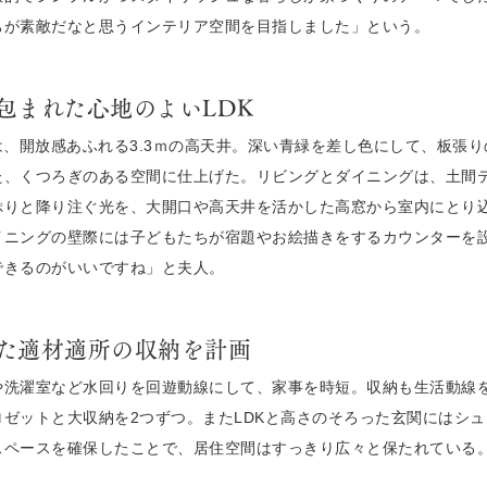
ちが素敵だなと思うインテリア空間を目指しました」という。
包まれた心地のよいLDK
は、開放感あふれる3.3ｍの高天井。深い青緑を差し色にして、板張
た、くつろぎのある空間に仕上げた。リビングとダイニングは、土間
ぷりと降り注ぐ光を、大開口や高天井を活かした高窓から室内にとり
イニングの壁際には子どもたちが宿題やお絵描きをするカウンターを
できるのがいいですね」と夫人。
た適材適所の収納を計画
や洗濯室など水回りを回遊動線にして、家事を時短。収納も生活動線
ゼットと大収納を2つずつ。またLDKと高さのそろった玄関にはシ
スペースを確保したことで、居住空間はすっきり広々と保たれている