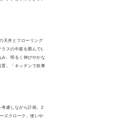
りの天井とフローリング
テラスの中庭を囲んでL
込み、明るく伸びやかな
設置。「キッチンで炊事
を考慮しながら計画。2
ューズクローク。使いや
。